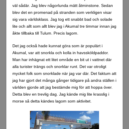
väl sådär. Jag blev någorlunda mätt åtminstone. Sedan
blev det en promenad på stranden som verkligen visar
sig vara världsklass. Jag tog ett snabbt bad och solade
lite och allt som allt blev jag i Akumal tre timmar innan jag
åkte tillbaka till Tulum. Precis lagom.
Det jag också hade kunnat göra som är populärt i
Akumal, var att snorkla och kolla in havssköldpaddor.
Man har inhägnat ett litet område en bit ut i vattnet där
alla turister trängs och snorklar runt. Det var otroligt
mycket folk som snorklade när jag var där. Det faktum att
jag har gjort det många gånger tidigare på andra ställen i
världen gjorde att jag bestämde mig för att hoppa över.
Detta blev en trevlig dag. Jag kände mig lite krasslig i
morse så detta kändes lagom som aktivitet.