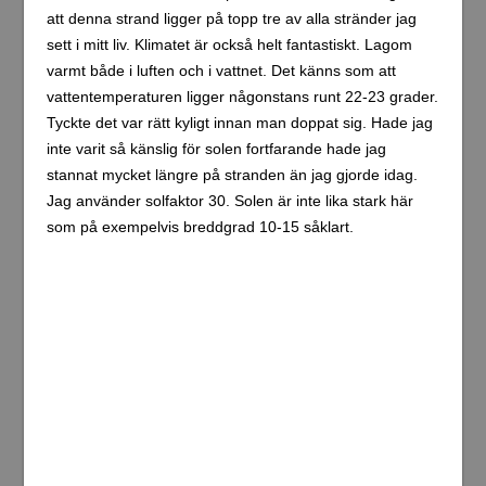
Playa Las Palmas, Tulum. Absolut världsklass. Dessutom
ett underbart klimat i januari.
Tillbaka till hotellet vid 14-tiden för en snabbdusch och
sedan ut och käka en supergod taco-lunch.
På eftermiddagen var jag tvungen att ta ett par beslut
gällande morgondagen då kommande natt är min sista
på hotellbokningen här i Tulum. Igår avbokade jag ett
hotell i Mahahual efter att ha hört från flera personer att
det inte är värt att åka dit. Samstämmigt påstås det att
stranden inte är vad den varit samt att det är för litet och
att det dessutom dumpas turister från kryssningsfartyg
vilket totalt förändrat byn de senaste åren. Sant eller inte,
jag tog beslutet att avboka en tre-nätters vistelse där.