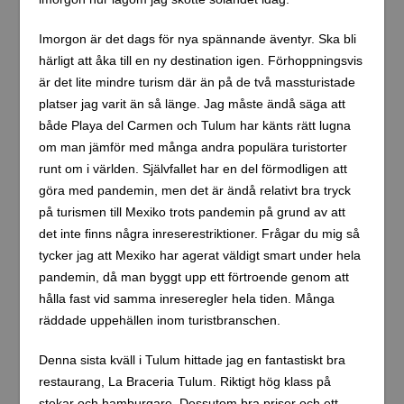
Imorgon är det dags för nya spännande äventyr. Ska bli
härligt att åka till en ny destination igen. Förhoppningsvis
är det lite mindre turism där än på de två massturistade
platser jag varit än så länge. Jag måste ändå säga att
både Playa del Carmen och Tulum har känts rätt lugna
om man jämför med många andra populära turistorter
runt om i världen. Självfallet har en del förmodligen att
göra med pandemin, men det är ändå relativt bra tryck
på turismen till Mexiko trots pandemin på grund av att
det inte finns några inreserestriktioner. Frågar du mig så
tycker jag att Mexiko har agerat väldigt smart under hela
pandemin, då man byggt upp ett förtroende genom att
hålla fast vid samma inreseregler hela tiden. Många
räddade uppehällen inom turistbranschen.
Denna sista kväll i Tulum hittade jag en fantastiskt bra
restaurang, La Braceria Tulum. Riktigt hög klass på
stekar och hamburgare. Dessutom bra priser och ett