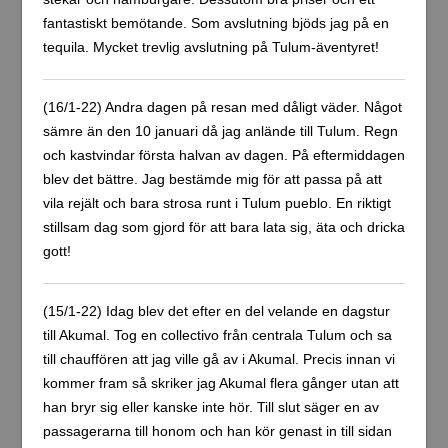
fantastiskt bemötande. Som avslutning bjöds jag på en
tequila. Mycket trevlig avslutning på Tulum-äventyret!
(16/1-22) Andra dagen på resan med dåligt väder. Något
sämre än den 10 januari då jag anlände till Tulum. Regn
och kastvindar första halvan av dagen. På eftermiddagen
blev det bättre. Jag bestämde mig för att passa på att
vila rejält och bara strosa runt i Tulum pueblo. En riktigt
stillsam dag som gjord för att bara lata sig, äta och dricka
gott!
(15/1-22) Idag blev det efter en del velande en dagstur
till Akumal. Tog en collectivo från centrala Tulum och sa
till chauffören att jag ville gå av i Akumal. Precis innan vi
kommer fram så skriker jag Akumal flera gånger utan att
han bryr sig eller kanske inte hör. Till slut säger en av
passagerarna till honom och han kör genast in till sidan