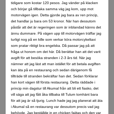
tidigare som kostar 120 pesos. Jag vänder på klacken
och börjar gå tillbaka samma väg jag kom, upp mot
motorvägen igen. Detta gjorde jag bara av ren princip,
det handlar ju bara om 53 kronor. När han dessutom
påstår att det är regeringen som är inblandad känns det
ännu dummare. På vägen upp till motorvägen träffar jag
turligt nog på en kille som verkar köra motorcykeltaxi
som pratar riktigt bra engelska. Då passar jag på att
fråga ut honom om det här. Då berättar han att det varit
avgift för att besöka stranden i 2-3 års tid. När jag
nämner att jag läst att man istället för att betala avgiften
kan äta på en restaurang och sedan därigenom få
tillträde till stranden bekräftar han det. Sedan förklarar
han kort vägen till första restaurang. Detta räddade i
princip min dagstur till Akumal från att bli ett fiasko, det
vill säga att jag fått åka tillbaka till Tulum tomhänt bara
för att jag är så tjurig. Lunch hade jag jag planerat att äta
i Akumal så en restaurang var dessutom precis vad jag
behövde. Jag beställde in en chicken fajitas och den var