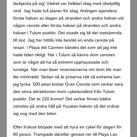
täckjacka på sig! Vädret var helklart idag med obetydlig
vind. Jag hade två planer för idag. Antingen spendera
första halvan av dagen på stranden och andra halvan vid
någon cenote eller första halvan på stranden och andra
halvan i Tulum pueblo. Det visade sig bli det sistnämnda
till slut. Jag har hittills inte besökt en enda cenote på
resan. I Playa del Carmen kändes det som att jag inte
hade tiden riktigt. Här i Tulum så känns dom cenotes
som är något att ha så extremt upphaussade och
turistiga. När man läser recensionerna om dom blir man
lite mörkrädd. Sedan så är priserna rätt så extrema kan
jag tycka. 500 peso kostar Gran Cenote som verkar vara
den stora attraktionen inom cykelavstånd från Tulum
pueblo. Det är 220 kronor! Det verkar finnas bättre
cenotes på andra håll på Yucatan-halvön så det ordnar
sig nog med den biten.
Efter frukost började med att hyra en cykel för dagen för
80 pesos. Trampade därefter genast ner till Playa Las