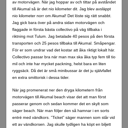
av motorvägen. När jag hoppar av och tittar på avståndet
till Akumal så är det nio kilometer dit. Jag blev avsläppt
nio kilometer norr om Akumal! Det löste sig rätt snabbt.
Jag gick bara över på andra sidan motorvägen och
flaggade in första bästa collectivo på väg tillbaka i
riktning mot Tulum. Jag betalade 40 pesos på den första
transporten och 25 pesos tillbaka till Akumal. Småpengar.
För er som undrar vad det kostar att åka riktigt lokalt här.
Collectivo passar bra när man max ska åka typ fem till tio
mil och inte har mycket packning, helst bara en liten
ryggsäck. Då det är små minibussar är det ju självfallet
en extra smittorisk i dessa tider.
När jag promenerat ner den dryga kilometern från
motorvägen till Akumal beach visar det att man först
passerar genom och sedan kommer det en skylt som
säger beach. När man följer den så hamnar i en sorts
entré med vändkors. ”Ticket” säger mannen som står vid
ett av vändkorsen. Jag skulle tydligen ha köpt en biljett