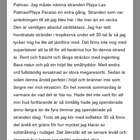
Palmas. Jag måste nämna stranden Playa Las
Palmas/Playa Paraiso en extra gång. Stranden som var
anledningen till att jag blev här i lite mer än en vecka.
Den är verkligen absolut världsklass. Jag har sett
hundratals stränder i tropikerna under ett 30-tal år så jag
tycker mig ha lite att jämföra med. Det finns inte nog med
superlativer att ta till för att beskriva hur fin denna strand
är. Rent och fräscht och långa sträckor med ingenting.
Bara natur och på sin höjd lite småhyddor. Med andra
ord fullständig avsaknad av stora megaresorts. Sedan är
solen denna årstid perfekt i höjd och bränner inte som
längre ner mot ekvatorn. En het svensk sommardag är
varmare än vad det är här nu. Hade det inte varit för att
min hud fortfarande är så ömtålig hade jag spenderade
ännu längre än de fyra timmar jag spenderade på
stranden idag. Trots att jag kör med solfaktor 30 så finns
det ändå en gräns för hur mycket jag klarar av
solstrålning i nuläget. Det återstår att se senare ikväll och
imorgon hur lagom jag skötte solandet idag.