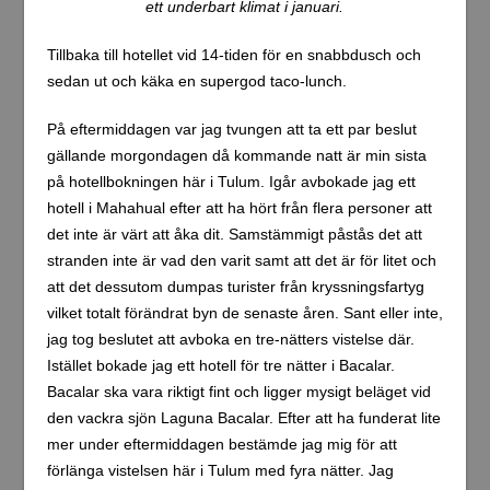
den 42 meter höga pyramiden, Nohuch Mul. Pyramiden
är den högsta på hela Yucatan-halvön. När jag började
närma pyramiden och fick syn på den fick jag gåshud på
armarna. En riktigt mäktig upplevelse att få se den i
verkligheten.