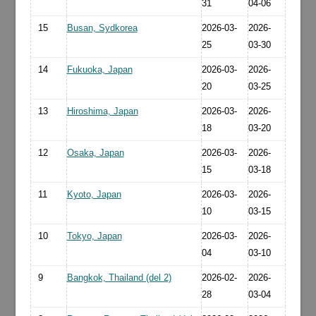
31
04-06
15
Busan, Sydkorea
2026-03-
2026-
25
03-30
14
Fukuoka, Japan
2026-03-
2026-
20
03-25
13
Hiroshima, Japan
2026-03-
2026-
18
03-20
12
Osaka, Japan
2026-03-
2026-
15
03-18
11
Kyoto, Japan
2026-03-
2026-
10
03-15
10
Tokyo, Japan
2026-03-
2026-
04
03-10
9
Bangkok, Thailand (del 2)
2026-02-
2026-
28
03-04