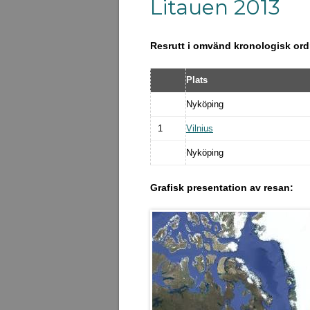
Litauen 2013
Resrutt i omvänd kronologisk ord
Plats
Nyköping
1
Vilnius
Nyköping
Grafisk presentation av resan: