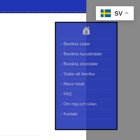
SV
Besökta stater
Besökta huvudstäder
Besökta storstäder
Stater att besöka
Resor totalt
FAQ
Om mig och sidan
Kontakt