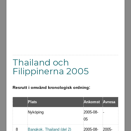
Thailand och
Filippinerna 2005
Resrutt i omvänd kronologisk ordning:
Plats
Ankomst
Avresa
Nyköping
2005-08-
-
05
8
Bangkok, Thailand (del 2)
2005-08-
2005-