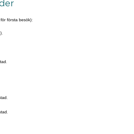
äder
för första besök):
).
tad.
tad.
tad.