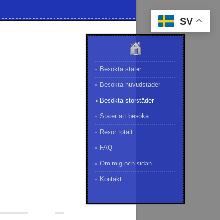
SV
Besökta stater
Besökta huvudstäder
Besökta storstäder
Stater att besöka
Resor totalt
FAQ
Om mig och sidan
Kontakt