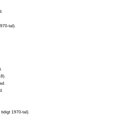
d.
970-tal).
).
8).
ad.
d.
idigt 1970-tal).