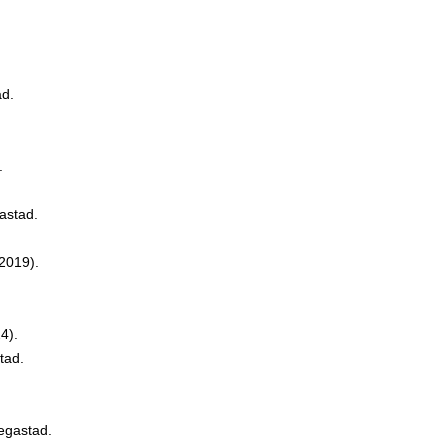
ad.
.
astad.
2019).
4).
tad.
egastad.