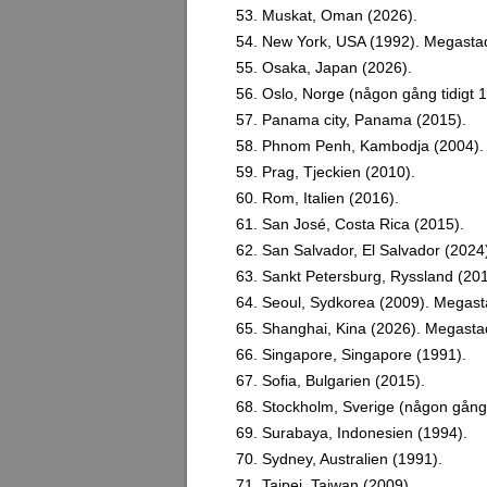
53. Muskat, Oman (2026).
54. New York, USA (1992). Megasta
55. Osaka, Japan (2026).
56. Oslo, Norge (någon gång tidigt 1
57. Panama city, Panama (2015).
58. Phnom Penh, Kambodja (2004).
59. Prag, Tjeckien (2010).
60. Rom, Italien (2016).
61. San José, Costa Rica (2015).
62. San Salvador, El Salvador (2024
63. Sankt Petersburg, Ryssland (201
64. Seoul, Sydkorea (2009). Megast
65. Shanghai, Kina (2026). Megasta
66. Singapore, Singapore (1991).
67. Sofia, Bulgarien (2015).
68. Stockholm, Sverige (någon gång t
69. Surabaya, Indonesien (1994).
70. Sydney, Australien (1991).
71. Taipei, Taiwan (2009).