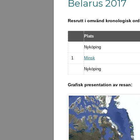
Belarus 2017
Resrutt i omvänd kronologisk ord
Plats
Nyköping
1
Minsk
Nyköping
Grafisk presentation av resan: