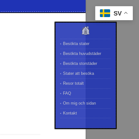
SV
Besökta stater
Besökta huvudstäder
Besökta storstäder
Stater att besöka
Resor totalt
FAQ
Om mig och sidan
Kontakt