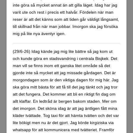
inte göra så mycket annat än att gilla läget. Idag har jag
varit ute och rest i precis ett halvår. Fördelen när man
reser är att det känns som att tiden går väldigt långsamt,
till skillnad från när man jobbar. Imorgon ska jag försöka
mig på lite nya äventyr igen.
(29/6-26) Idag kände jag mig lite bättre så jag kom ut
och kunde göra en stadsvandring i centrala Bisjkek. Det
man vill se finns inom ett ganska litet område så det
gjorde inte så mycket att jag missade gårdagen. Det är
morgondagen som är den viktiga dagen för mig här. Jag
ska göra mitt bästa för att få till det jag tänkt och jag tror
att det fungera. Det kommer att bli en riktigt fin dag om
allt klaffar. En ledtråd är bergen bakom staden. Mer om
det imorgon. Det sköna idag är att jag äntligen fått mina
kläder tvättade. Tog taxi för att hämta tvätten och det var
lite bökigt men nu är det gjort. Jag körde kirgiziska via
whatsapp för att kommunicera med tvätteriet. Framför