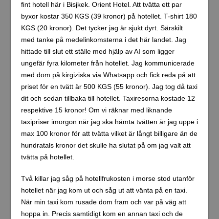
fint hotell här i Bisjkek. Orient Hotel. Att tvätta ett par
byxor kostar 350 KGS (39 kronor) på hotellet. T-shirt 180
KGS (20 kronor). Det tycker jag är sjukt dyrt. Särskilt
med tanke på medelinkomsterna i det här landet. Jag
hittade till slut ett ställe med hjälp av AI som ligger
ungefär fyra kilometer från hotellet. Jag kommunicerade
med dom på kirgiziska via Whatsapp och fick reda på att
priset för en tvätt är 500 KGS (55 kronor). Jag tog då taxi
dit och sedan tillbaka till hotellet. Taxiresorna kostade 12
respektive 15 kronor! Om vi räknar med liknande
taxipriser imorgon när jag ska hämta tvätten är jag uppe i
max 100 kronor för att tvätta vilket är långt billigare än de
hundratals kronor det skulle ha slutat på om jag valt att
tvätta på hotellet.
Två killar jag såg på hotellfrukosten i morse stod utanför
hotellet när jag kom ut och såg ut att vänta på en taxi.
När min taxi kom rusade dom fram och var på väg att
hoppa in. Precis samtidigt kom en annan taxi och de