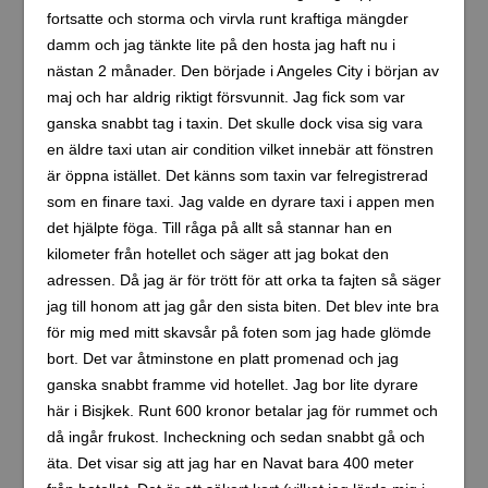
fortsatte och storma och virvla runt kraftiga mängder
damm och jag tänkte lite på den hosta jag haft nu i
nästan 2 månader. Den började i Angeles City i början av
maj och har aldrig riktigt försvunnit. Jag fick som var
ganska snabbt tag i taxin. Det skulle dock visa sig vara
en äldre taxi utan air condition vilket innebär att fönstren
är öppna istället. Det känns som taxin var felregistrerad
som en finare taxi. Jag valde en dyrare taxi i appen men
det hjälpte föga. Till råga på allt så stannar han en
kilometer från hotellet och säger att jag bokat den
adressen. Då jag är för trött för att orka ta fajten så säger
jag till honom att jag går den sista biten. Det blev inte bra
för mig med mitt skavsår på foten som jag hade glömde
bort. Det var åtminstone en platt promenad och jag
ganska snabbt framme vid hotellet. Jag bor lite dyrare
här i Bisjkek. Runt 600 kronor betalar jag för rummet och
då ingår frukost. Incheckning och sedan snabbt gå och
äta. Det visar sig att jag har en Navat bara 400 meter