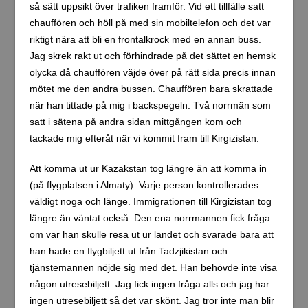
så sätt uppsikt över trafiken framför. Vid ett tillfälle satt
chauffören och höll på med sin mobiltelefon och det var
riktigt nära att bli en frontalkrock med en annan buss.
Jag skrek rakt ut och förhindrade på det sättet en hemsk
olycka då chauffören väjde över på rätt sida precis innan
mötet me den andra bussen. Chauffören bara skrattade
när han tittade på mig i backspegeln. Två norrmän som
satt i sätena på andra sidan mittgången kom och
tackade mig efteråt när vi kommit fram till Kirgizistan.
Att komma ut ur Kazakstan tog längre än att komma in
(på flygplatsen i Almaty). Varje person kontrollerades
väldigt noga och länge. Immigrationen till Kirgizistan tog
längre än väntat också. Den ena norrmannen fick fråga
om var han skulle resa ut ur landet och svarade bara att
han hade en flygbiljett ut från Tadzjikistan och
tjänstemannen nöjde sig med det. Han behövde inte visa
någon utresebiljett. Jag fick ingen fråga alls och jag har
ingen utresebiljett så det var skönt. Jag tror inte man blir