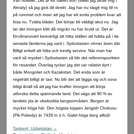
från hotellet. Det är ett säkert kort (vilket jag lärde mig i
Almaty) så jag gick dit direkt. Jag har nu slagit mig till ro
på rummet och inser att jag har ett enda problem kvar att
lösa nu. Tvätta kläder. Det börjar bli väldigt akut nu. Jag
tar det imorgon bitti då migrän nu har brutit ut. Det är
förvånansvärt besvärligt att hitta ställen att tvätta på i de
senaste länderna jag varit i. Sydostasien vinner även där.
Billigt enkelt att hitta och trevlig service. När man har
varit så mycket i Sydostasien så blir det referenspunkten
för resandet. Överlag tycker jag det var relativt dyrt i
både Mongoliet och Kazakstan. Det enda som är
regelrätt billigt är taxi. Nu blir det att lägga sig och sova
tidigt ikväll så att jag har krafter imorgon att börja
utforska detta spännande land. Det sägs att 90 % av
landets yta är obebodda bergsområden. Bergen är
mycket höga här. Den högsta toppen Jengish Chokusu
(Pik Pobedy) är 7439 m ö.h. Galet höga berg alltså!
Tasjkent, Uzbekistan →