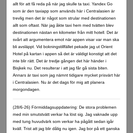
allt för att få reda på när jag skulle ta taxi. Yandex Go
som är den taxiapp som används här i Centralasien är
trevlig men det är något som strular med destinationen
allt som oftast. När jag åkte taxi hem med tvätten blev
destinationen nästan en kilometer från mitt hotell. Det är
svårt att argumentera emot när appen visar var man ska
bli avsläppt. Vid bokningstillfället pekade jag ut Orient
Hotel på kartan i appen så det är väldigt konstigt att det
inte blir rätt. Det är tredje gången det här händer i
Bisjkek nu. Det resulterar i att jag får gå sista biten.
Annars är taxi som jag nämnt tidigare mycket prisvärt här
i Centralasien. Nu är det dags för mig att planera
morgondagen.
(28/6-26) Förmiddagsuppdatering: De stora problemen
med min smutstvätt verkar ha löst sig. Jag vaknade upp
med tung huvudvärk som verkar ha pågått sedan igår
kväll. Trist att jag blir dålig nu igen. Jag bor på ett ganska