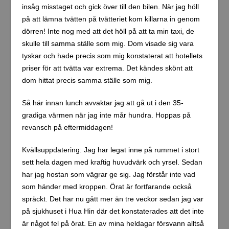
insåg misstaget och gick över till den bilen. När jag höll
på att lämna tvätten på tvätteriet kom killarna in genom
dörren! Inte nog med att det höll på att ta min taxi, de
skulle till samma ställe som mig. Dom visade sig vara
tyskar och hade precis som mig konstaterat att hotellets
priser för att tvätta var extrema. Det kändes skönt att
dom hittat precis samma ställe som mig.
Så här innan lunch avvaktar jag att gå ut i den 35-
gradiga värmen när jag inte mår hundra. Hoppas på
revansch på eftermiddagen!
Kvällsuppdatering: Jag har legat inne på rummet i stort
sett hela dagen med kraftig huvudvärk och yrsel. Sedan
har jag hostan som vägrar ge sig. Jag förstår inte vad
som händer med kroppen. Örat är fortfarande också
spräckt. Det har nu gått mer än tre veckor sedan jag var
på sjukhuset i Hua Hin där det konstaterades att det inte
är något fel på örat. En av mina heldagar försvann alltså