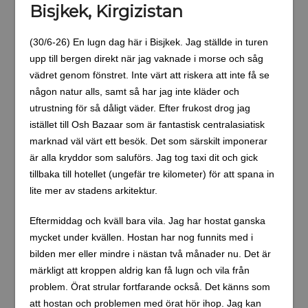
Bisjkek, Kirgizistan
(30/6-26) En lugn dag här i Bisjkek. Jag ställde in turen
upp till bergen direkt när jag vaknade i morse och såg
vädret genom fönstret. Inte värt att riskera att inte få se
någon natur alls, samt så har jag inte kläder och
utrustning för så dåligt väder. Efter frukost drog jag
istället till Osh Bazaar som är fantastisk centralasiatisk
marknad väl värt ett besök. Det som särskilt imponerar
är alla kryddor som saluförs. Jag tog taxi dit och gick
tillbaka till hotellet (ungefär tre kilometer) för att spana in
lite mer av stadens arkitektur.
Eftermiddag och kväll bara vila. Jag har hostat ganska
mycket under kvällen. Hostan har nog funnits med i
bilden mer eller mindre i nästan två månader nu. Det är
märkligt att kroppen aldrig kan få lugn och vila från
problem. Örat strular fortfarande också. Det känns som
att hostan och problemen med örat hör ihop. Jag kan