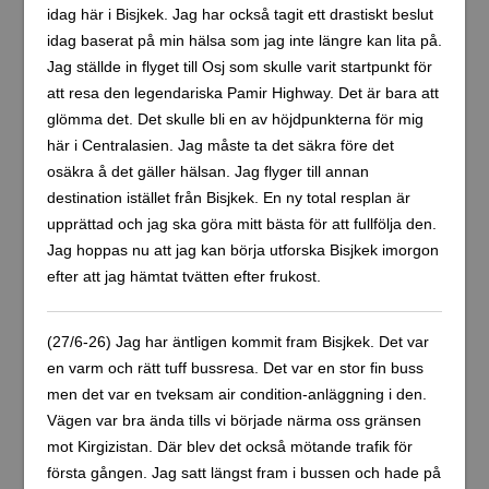
idag här i Bisjkek. Jag har också tagit ett drastiskt beslut
idag baserat på min hälsa som jag inte längre kan lita på.
Jag ställde in flyget till Osj som skulle varit startpunkt för
att resa den legendariska Pamir Highway. Det är bara att
glömma det. Det skulle bli en av höjdpunkterna för mig
här i Centralasien. Jag måste ta det säkra före det
osäkra å det gäller hälsan. Jag flyger till annan
destination istället från Bisjkek. En ny total resplan är
upprättad och jag ska göra mitt bästa för att fullfölja den.
Jag hoppas nu att jag kan börja utforska Bisjkek imorgon
efter att jag hämtat tvätten efter frukost.
(27/6-26) Jag har äntligen kommit fram Bisjkek. Det var
en varm och rätt tuff bussresa. Det var en stor fin buss
men det var en tveksam air condition-anläggning i den.
Vägen var bra ända tills vi började närma oss gränsen
mot Kirgizistan. Där blev det också mötande trafik för
första gången. Jag satt längst fram i bussen och hade på