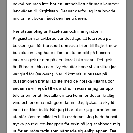
nekad om man inte har en utresebiljett när man kommer
landvägen till Kirgizistan. Det var därför jag inte brydde
mig om att boka något den här gången.
När utstämpling ur Kazakstan och immigration i
Kirgizistan var avklarad var det dags att leta reda på
bussen igen för transport den sista biten till Bisjkek new
bus station. Jag hade glömt att ta en bild på bussen
innan vi gick ur den på den kazakiska sidan. Det gick
ändå bra att hitta den. Ny chaufför hade vi fått vilket jag
var glad för (se ovan). När vi kommit ur bussen på
busstationen pratar jag lite med de norska killarna och
sedan sa vi hej då till varandra. Precis när jag tar upp
telefonen för att beställa en taxi kommer det en kraftig
vind och enorma mängder damm. Jag lyckas ta skydd
inne i en liten butik. När jag tittar ut ser jag norrmännen
utanför fönstret alldeles fulla av damm. Jag hade hunnit
trycka på request-knappen för taxin så jag snabbade mig
ut för att möta taxin som närmade sig enligt appen. Det