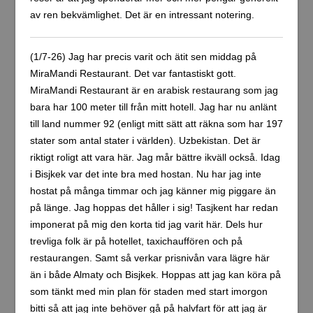
av ren bekvämlighet. Det är en intressant notering.
(1/7-26) Jag har precis varit och ätit sen middag på
MiraMandi Restaurant. Det var fantastiskt gott.
MiraMandi Restaurant är en arabisk restaurang som jag
bara har 100 meter till från mitt hotell. Jag har nu anlänt
till land nummer 92 (enligt mitt sätt att räkna som har 197
stater som antal stater i världen). Uzbekistan. Det är
riktigt roligt att vara här. Jag mår bättre ikväll också. Idag
i Bisjkek var det inte bra med hostan. Nu har jag inte
hostat på många timmar och jag känner mig piggare än
på länge. Jag hoppas det håller i sig! Tasjkent har redan
imponerat på mig den korta tid jag varit här. Dels hur
trevliga folk är på hotellet, taxichauffören och på
restaurangen. Samt så verkar prisnivån vara lägre här
än i både Almaty och Bisjkek. Hoppas att jag kan köra på
som tänkt med min plan för staden med start imorgon
bitti så att jag inte behöver gå på halvfart för att jag är