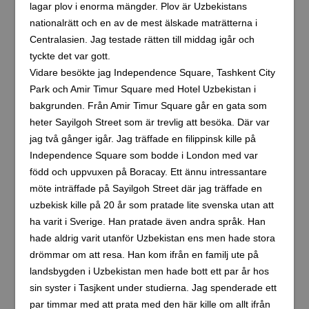
lagar plov i enorma mängder. Plov är Uzbekistans
nationalrätt och en av de mest älskade maträtterna i
Centralasien. Jag testade rätten till middag igår och
tyckte det var gott.
Vidare besökte jag Independence Square, Tashkent City
Park och Amir Timur Square med Hotel Uzbekistan i
bakgrunden. Från Amir Timur Square går en gata som
heter Sayilgoh Street som är trevlig att besöka. Där var
jag två gånger igår. Jag träffade en filippinsk kille på
Independence Square som bodde i London med var
född och uppvuxen på Boracay. Ett ännu intressantare
möte inträffade på Sayilgoh Street där jag träffade en
uzbekisk kille på 20 år som pratade lite svenska utan att
ha varit i Sverige. Han pratade även andra språk. Han
hade aldrig varit utanför Uzbekistan ens men hade stora
drömmar om att resa. Han kom ifrån en familj ute på
landsbygden i Uzbekistan men hade bott ett par år hos
sin syster i Tasjkent under studierna. Jag spenderade ett
par timmar med att prata med den här kille om allt ifrån