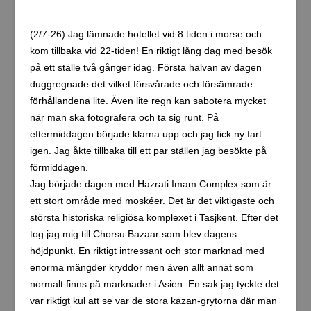
(2/7-26) Jag lämnade hotellet vid 8 tiden i morse och
kom tillbaka vid 22-tiden! En riktigt lång dag med besök
på ett ställe två gånger idag. Första halvan av dagen
duggregnade det vilket försvårade och försämrade
förhållandena lite. Även lite regn kan sabotera mycket
när man ska fotografera och ta sig runt. På
eftermiddagen började klarna upp och jag fick ny fart
igen. Jag åkte tillbaka till ett par ställen jag besökte på
förmiddagen.
Jag började dagen med Hazrati Imam Complex som är
ett stort område med moskéer. Det är det viktigaste och
största historiska religiösa komplexet i Tasjkent. Efter det
tog jag mig till Chorsu Bazaar som blev dagens
höjdpunkt. En riktigt intressant och stor marknad med
enorma mängder kryddor men även allt annat som
normalt finns på marknader i Asien. En sak jag tyckte det
var riktigt kul att se var de stora kazan-grytorna där man