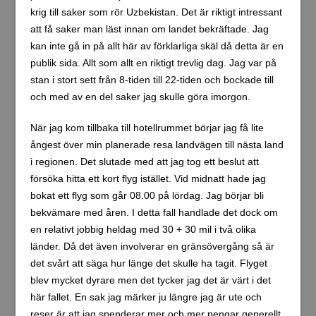
krig till saker som rör Uzbekistan. Det är riktigt intressant
att få saker man läst innan om landet bekräftade. Jag
kan inte gå in på allt här av förklarliga skäl då detta är en
publik sida. Allt som allt en riktigt trevlig dag. Jag var på
stan i stort sett från 8-tiden till 22-tiden och bockade till
och med av en del saker jag skulle göra imorgon.
När jag kom tillbaka till hotellrummet börjar jag få lite
ångest över min planerade resa landvägen till nästa land
i regionen. Det slutade med att jag tog ett beslut att
försöka hitta ett kort flyg istället. Vid midnatt hade jag
bokat ett flyg som går 08.00 på lördag. Jag börjar bli
bekvämare med åren. I detta fall handlade det dock om
en relativt jobbig heldag med 30 + 30 mil i två olika
länder. Då det även involverar en gränsövergång så är
det svårt att säga hur länge det skulle ha tagit. Flyget
blev mycket dyrare men det tycker jag det är värt i det
här fallet. En sak jag märker ju längre jag är ute och
reser är att jag spenderar mer och mer pengar generellt