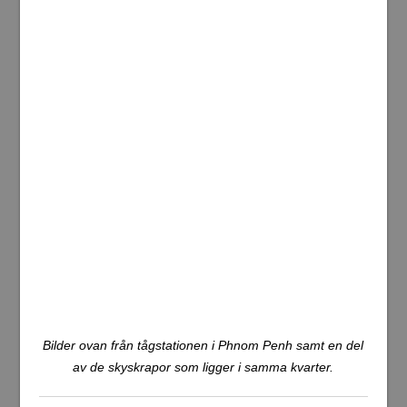
Bilder från vackra Koh Rong Sanloem vid avresa i morse.
Bangkok, Thailand (del 2) →
Detta inlägg: Phnom Penh, Kambodja (del 2)
← Koh Rong Sanloem, Kambodja
Tillbaka till resans startsida