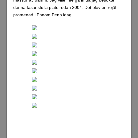
massor av damm. Jag ville inte gå in då jag besökte
denna fasansfulla plats redan 2004. Det blev en rejäl
promenad i Phnom Penh idag.