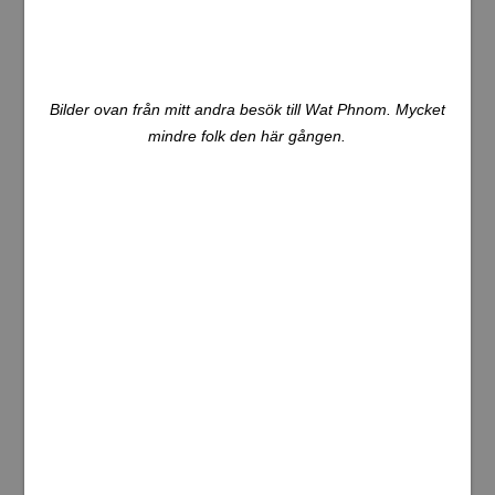
kostar 32 USD per natt, vilket är 7 dollar dyrare än förra
hotellet. Men då ingår frukost, vilket det inte gjorde på
förra stället. Detta gör det här till en bättre affär då
hotellet också är ett par klasser bättre.
Efter incheckningen tog jag mig snabbt till riverside för att
äta. Det blev att testa en ny restaurang. Mother India
heter restaurangen och maten var god. Tyvärr hann jag
sedan knappt tillbaka till mitt hotell då jag fick springa på
toaletten. Kraftig diarré och magsmärtor. Det har varit en
jobbig dag. Men så är det ibland då man är på resande
fot. Jag råkar väldigt sällan ut för sånt här, så jag klagar
inte. Recensionen för Mother India blir nog inget vidare
från min sida.