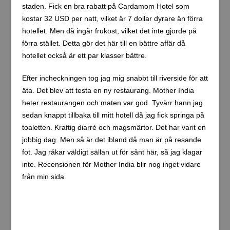
skräppost.
Lär dig om hur din kommentarsdata
bearbetas
.