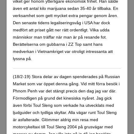
vilket ger honom ytterligare ekonomisk frihet. Han sålde
även ett antal kilo marijuana sedan 35-40 år tillbaka. En
verksamhet som gett mycket extra pengar genom åren.
Den senaste tidens legaliseringsvåg i USA har dock
medfört att priset gått ner rätt ordentligt. Vilka udda
människor man träffar när man är på resande fot.
Berättelserna om gubbarna i ZZ Top samt hans
medverkan i Vietnamkriget var otroligt intressanta att
lyssna på.
(18/2-19) Stora delar av dagen spenderades på Russian
Market som var öppet denna gång. Vid mitt förra besök i
Phnom Penh var det stängt precis den dag jag var där.
Förmodligen på grund det kinesiska nyåret. Jag gick
även förbi Toul Sleng som verkade ha utvecklats med
ljudguider och tydliga skyltar. Alla vägar runt Toul Sleng
är asfalterade. Glömmer aldrig min resa med
motorcykeltaxi till Toul Sleng 2004 på grusvägar med