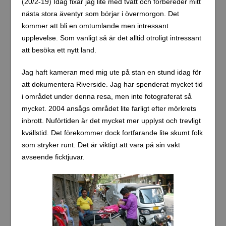
(20/2-19) Idag fixar jag lite med tvätt och förbereder mitt
nästa stora äventyr som börjar i övermorgon. Det
kommer att bli en omtumlande men intressant
upplevelse. Som vanligt så är det alltid otroligt intressant
att besöka ett nytt land.
Jag haft kameran med mig ute på stan en stund idag för
att dokumentera Riverside. Jag har spenderat mycket tid
i området under denna resa, men inte fotograferat så
mycket. 2004 ansågs området lite farligt efter mörkrets
inbrott. Nuförtiden är det mycket mer upplyst och trevligt
kvällstid. Det förekommer dock fortfarande lite skumt folk
som stryker runt. Det är viktigt att vara på sin vakt
avseende ficktjuvar.