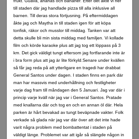
frukt. Guava, ananas och bananer. Efter det åkte vi ner
till staden där jag handlade pizza till alla inklusive all
barnen. Till deras stora förtjusning. På eftermiddagen
åkte jag och Maytha in till staden igen för att köpa
tonfisk, räkor och musslor till middag. Tanken var att
detta skulle bli min sista middag med familjen. Vi kollade
film och körde karaoke plus att jag tog ett löppass på 3
km. Det gick väldigt tungt eftersom jag fortfarande inte är
i bra form plus att jag är lite förkyld.Senare under kvällen
så får jag reda på att ytterligare en tragedi har drabbat
General Santos under dagen. I staden finns en park där
man har massvis med underhållning och festligheter
varje dag fram till måndagen den 5 Januari. Jag var där i
princip varje kväll när jag var i General Santos. Pratade
med knallarna där och tog en och en annan öl där. Hela
parken är hårt bevakad av tungt beväpnade vakter. Folk
verkade så glada när jag var där över att det inte hade
varit några problem med bombattentat i staden på
väldigt länge. Problemet var att igår så slängde någon in