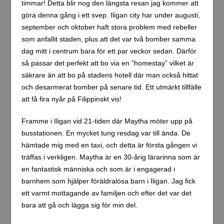
timmar! Detta blir nog den längsta resan jag kommer att
göra denna gång i ett svep. Iligan city har under augusti,
september och oktober haft stora problem med rebeller
som anfallit staden, plus att det var två bomber samma
dag mitt i centrum bara för ett par veckor sedan. Därför
så passar det perfekt att bo via en ”homestay” vilket är
säkrare än att bo på stadens hotell där man också hittat
och desarmerat bomber på senare tid. Ett utmärkt tillfälle
att få fira nyår på Filippinskt vis!
Framme i Iligan vid 21-tiden där Maytha möter upp på
busstationen. En mycket tung resdag var till ända. De
hämtade mig med en taxi, och detta är första gången vi
träffas i verkligen. Maytha är en 30-årig lärarinna som är
en fantastisk människa och som är i engagerad i
barnhem som hjälper föräldralösa barn i Iligan. Jag fick
ett varmt mottagande av familjen och efter det var det
bara att gå och lägga sig för min del.