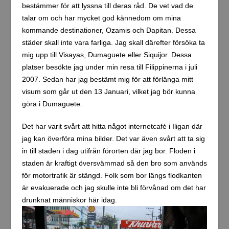
bestämmer för att lyssna till deras råd. De vet vad de
talar om och har mycket god kännedom om mina
kommande destinationer, Ozamis och Dapitan. Dessa
städer skall inte vara farliga. Jag skall därefter försöka ta
mig upp till Visayas, Dumaguete eller Siquijor. Dessa
platser besökte jag under min resa till Filippinerna i juli
2007. Sedan har jag bestämt mig för att förlänga mitt
visum som går ut den 13 Januari, vilket jag bör kunna
göra i Dumaguete.
Det har varit svårt att hitta något internetcafé i Iligan där
jag kan överföra mina bilder. Det var även svårt att ta sig
in till staden i dag utifrån förorten där jag bor. Floden i
staden är kraftigt översvämmad så den bro som används
för motortrafik är stängd. Folk som bor längs flodkanten
är evakuerade och jag skulle inte bli förvånad om det har
drunknat människor här idag.