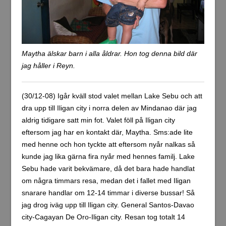
Maytha älskar barn i alla åldrar. Hon tog denna bild där
jag håller i Reyn.
(30/12-08) Igår kväll stod valet mellan Lake Sebu och att
dra upp till Iligan city i norra delen av Mindanao där jag
aldrig tidigare satt min fot. Valet föll på Iligan city
eftersom jag har en kontakt där, Maytha. Sms:ade lite
med henne och hon tyckte att eftersom nyår nalkas så
kunde jag lika gärna fira nyår med hennes familj. Lake
Sebu hade varit bekvämare, då det bara hade handlat
om några timmars resa, medan det i fallet med Iligan
snarare handlar om 12-14 timmar i diverse bussar! Så
jag drog iväg upp till Iligan city. General Santos-Davao
city-Cagayan De Oro-Iligan city. Resan tog totalt 14