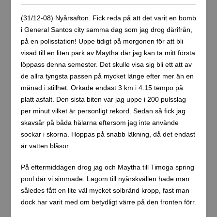
(31/12-08) Nyårsafton. Fick reda på att det varit en bomb
i General Santos city samma dag som jag drog därifrån,
på en polisstation! Uppe tidigt på morgonen för att bli
visad till en liten park av Maytha där jag kan ta mitt första
löppass denna semester. Det skulle visa sig bli ett att av
de allra tyngsta passen på mycket länge efter mer än en
månad i stillhet. Orkade endast 3 km i 4.15 tempo på
platt asfalt. Den sista biten var jag uppe i 200 pulsslag
per minut vilket är personligt rekord. Sedan så fick jag
skavsår på båda hälarna eftersom jag inte använde
sockar i skorna. Hoppas på snabb läkning, då det endast
är vatten blåsor.
På eftermiddagen drog jag och Maytha till Timoga spring
pool där vi simmade. Lagom till nyårskvällen hade man
således fått en lite väl mycket solbränd kropp, fast man
dock har varit med om betydligt värre på den fronten förr.