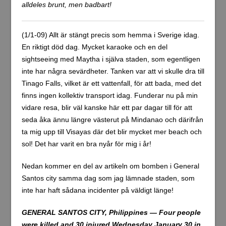
alldeles brunt, men badbart!
(1/1-09) Allt är stängt precis som hemma i Sverige idag.
En riktigt död dag. Mycket karaoke och en del
sightseeing med Maytha i själva staden, som egentligen
inte har några sevärdheter. Tanken var att vi skulle dra till
Tinago Falls, vilket är ett vattenfall, för att bada, med det
finns ingen kollektiv transport idag. Funderar nu på min
vidare resa, blir väl kanske här ett par dagar till för att
seda åka ännu längre västerut på Mindanao och därifrån
ta mig upp till Visayas där det blir mycket mer beach och
sol! Det har varit en bra nyår för mig i år!
Nedan kommer en del av artikeln om bomben i General
Santos city samma dag som jag lämnade staden, som
inte har haft sådana incidenter på väldigt länge!
GENERAL SANTOS CITY, Philippines — Four people
were killed and 30 injured Wednesday January 30 in