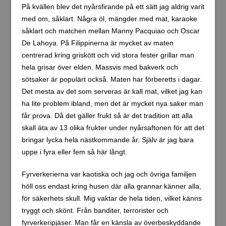
På kvällen blev det nyårsfirande på ett sätt jag aldrig varit
med om, såklart. Några öl, mängder med mat, karaoke
såklart och matchen mellan Manny Pacquiao och Oscar
De Lahoya. På Filippinerna är mycket av maten
centrerad kring griskött och vid stora fester grillar man
hela grisar över elden. Massvis med bakverk och
sötsaker är populärt också. Maten har förberetts i dagar.
Det mesta av det som serveras är kall mat, vilket jag kan
ha lite problem ibland, men det är mycket nya saker man
får prova. Då det gäller frukt så är det tradition att alla
skall äta av 13 olika frukter under nyårsaftonen för att det
bringar lycka hela nästkommande år. Själv är jag bara
uppe i fyra eller fem så här långt.
Fyrverkerierna var kaotiska och jag och övriga familjen
höll oss endast kring husen där alla grannar känner alla,
för säkerhets skull. Mig vaktar de hela tiden, vilket känns
tryggt och skönt. Från banditer, terrorister och
fyrverkeripjäser. Man får en känsla av överbeskyddande