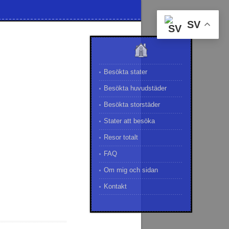
SV
Besökta stater
Besökta huvudstäder
Besökta storstäder
Stater att besöka
Resor totalt
FAQ
Om mig och sidan
Kontakt