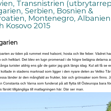
ien, Transnistrien (utbrytarrep
arien, Serbien, Bosnien &
roatien, Montenegro, Albanien
h Kosovo 2015
garien
rparten av tiden på rummet med halsont, hosta och lite feber. Vädret ha
an och helklart. Det blev en lugn promenad i de högre belägna delarna 
nga turister aldrig ens går de gator jag gick längs idag. Kul att få se 
kollade in stadens marknad som ligger i den nyare delen av Veliko Tă
sa länder är den mångfald av frukter, bär och grönsaker som finns. 
n Constanta och Varna som funderat på att flytta till Östeuropa bara fö
 färskt tillgängliga till matlagningen här. Där ser man.