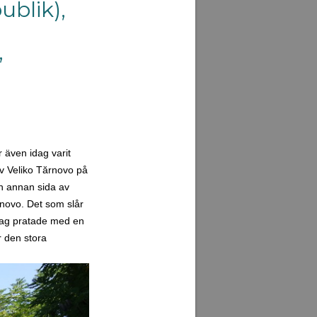
ublik),
,
r även idag varit
av Veliko Tărnovo på
en annan sida av
rnovo. Det som slår
Jag pratade med en
r den stora