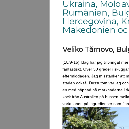
Ukraina, Moldav
Rumänien, Bulg
Hercegovina, K
Makedonien oc
Veliko Tărnovo, Bul
(18/9-15) Idag har jag tillbringat me
fantastiskt. Över 30 grader i skugg
eftermiddagen. Jag misstänker att må
staden också. Dessutom var jag och 
en med häpnad på marknaderna i des
kock från Australien på bussen mella
variationen på ingredienser som finns