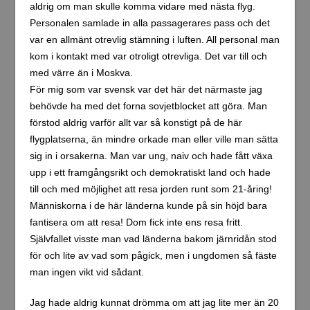
Jag hade aldrig kunnat drömma om att jag lite mer än 20
år senare skulle besöka Sofia igen. Denna gång på
riktigt. Förra gången räknas inte ens då jag bara var på
flygplatsen. Jag minns att jag svor på att aldrig sätta min
fot i Sofia eller Bulgarien överhuvudtaget igen. Tänk så
man förändras som person under livet. Jag tror också att
man blir öppnare och mer tolerant som människa ju mer
man reser. Nu har jag varit i ett antal länder i det gamla
kommunistblocket och jag måste säga att det har varit
fantastiskt intressant och trevligt. Innan jag hade åkt till
något av dessa länder hade jag som många av oss har,
förutfattade meningar. Men det är många, många år
sedan nu. Det är viktigt att ha ett öppet sinne och sätta
sig in i varför saker är som dom är. Det finns oftast
många orsaker till varför folk beter sig på ett visst sätt.
Tittar man på min upplevelse 1995 så var det bara några
år efter att järnridån föll. Inte förrän 1990-1991 släppte
kommunisterna greppet om makten i Bulgarien. Precis