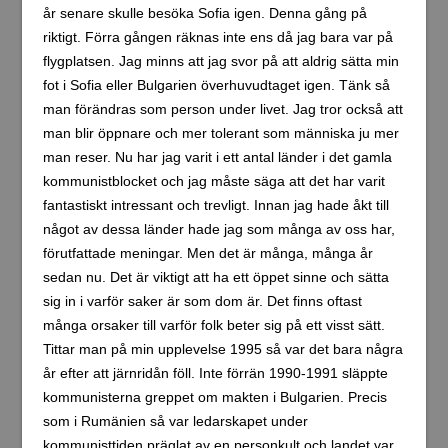
som i Rumänien så var ledarskapet under
kommunisttiden präglat av en personkult och landet var
ett av de mest repressiva i det forna sovjetblocket. Todor
Christov Zjivkov hette mannen som likt Ceaucesco i
Rumänien styrde landet med järnhand fram till 1989.
Han slog ned brutalt på alla oliktänkande och införde på
sedvanligt manér kollektiviseringar av jordbruket. Zjivkov
var känd för att stödja Sovjetunionen på ett närmast
undergivet sätt, och han förslog även på 70-talet att
Bulgarien skulle införlivas i Sovjetunionen. Zjivkov
avsattes 1989 och arresterades 1990 för förskingring
vilket han fick sju år i fängelse för. Det var lite om
Bulgariens nutidshistoria. Nu till min dag här i Bulgarien.
Jag tog bussen 09.30 från Veliko Tărnovo till Sofia. Jag
hade fått information om att resan skulle ta fyra timmar
så jag blev väldigt förvånad när bussen rullar in på
centralstationen i Sofia klockan 12.30. Att slippa en
timme av resan kändes särskilt bra en sådan här dag då