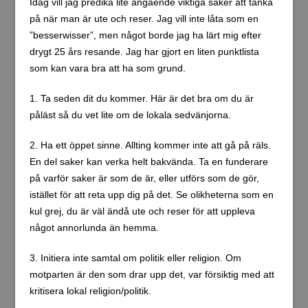
Idag vill jag predika lite angående viktiga saker att tänka
på när man är ute och reser. Jag vill inte låta som en
”besserwisser”, men något borde jag ha lärt mig efter
drygt 25 års resande. Jag har gjort en liten punktlista
som kan vara bra att ha som grund.
1. Ta seden dit du kommer. Här är det bra om du är
påläst så du vet lite om de lokala sedvänjorna.
2. Ha ett öppet sinne. Allting kommer inte att gå på räls.
En del saker kan verka helt bakvända. Ta en funderare
på varför saker är som de är, eller utförs som de gör,
istället för att reta upp dig på det. Se olikheterna som en
kul grej, du är väl ändå ute och reser för att uppleva
något annorlunda än hemma.
3. Initiera inte samtal om politik eller religion. Om
motparten är den som drar upp det, var försiktig med att
kritisera lokal religion/politik.