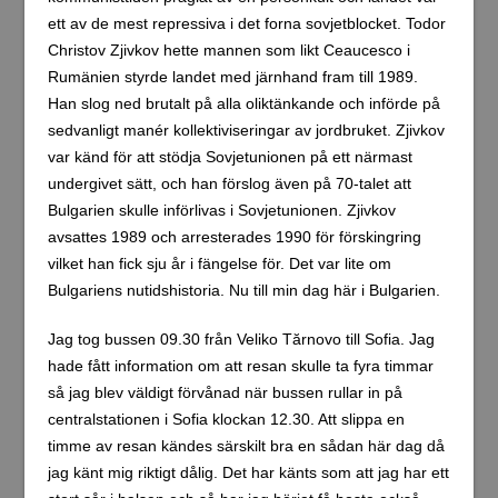
jag känt mig riktigt dålig. Det har känts som att jag har ett
stort sår i halsen och så har jag börjat få hosta också.
Men det borde ge sig snart. Det står nu helt klart att jag
drabbats av en lite värre luftvägsinfektion.
Bilder ovan från bussresan mellan Veliko Tărnovo och
Sofia.
Det visade sig ganska snart att hotellet jag bokat är riktigt
fint och läget är fantastiskt, bara en parallellgata till
Sofias långa fina gågata. Efter incheckningen tog jag en
promenad till många av stadens finaste och mest kända
byggnader. Jag gick också till Sofias mes kända
byggnad, Alexander Nevskij-katedralen. Jag tog mig
också en titt inuti katedralen som är riktigt massiv. När