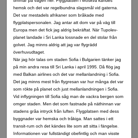
transit-rum och det kändes lite som att sitta i fängelse.
Informationen var fullständigt obefintlig och man visste
aldrig om man skulle komma vidare med nästa flyg.
Personalen samlade in alla passagerares pass och det
var en allmänt otrevlig stämning i luften. All personal man
kom i kontakt med var otroligt otrevliga. Det var till och
med värre än i Moskva.
För mig som var svensk var det här det närmaste jag
behövde ha med det forna sovjetblocket att göra. Man
förstod aldrig varför allt var så konstigt på de här
flygplatserna, än mindre orkade man eller ville man sätta
sig in i orsakerna. Man var ung, naiv och hade fått växa
upp i ett framgångsrikt och demokratiskt land och hade
till och med möjlighet att resa jorden runt som 21-åring!
Människorna i de här länderna kunde på sin höjd bara
fantisera om att resa! Dom fick inte ens resa fritt.
Självfallet visste man vad länderna bakom järnridån stod
för och lite av vad som pågick, men i ungdomen så fäste
man ingen vikt vid sådant.