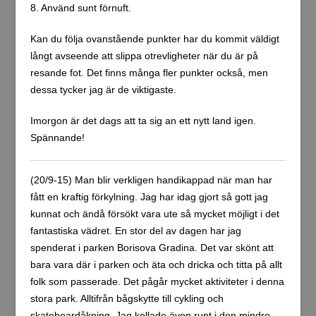
8. Använd sunt förnuft.
Kan du följa ovanstående punkter har du kommit väldigt
långt avseende att slippa otrevligheter när du är på
resande fot. Det finns många fler punkter också, men
dessa tycker jag är de viktigaste.
Imorgon är det dags att ta sig an ett nytt land igen.
Spännande!
(20/9-15) Man blir verkligen handikappad när man har
fått en kraftig förkylning. Jag har idag gjort så gott jag
kunnat och ändå försökt vara ute så mycket möjligt i det
fantastiska vädret. En stor del av dagen har jag
spenderat i parken Borisova Gradina. Det var skönt att
bara vara där i parken och äta och dricka och titta på allt
folk som passerade. Det pågår mycket aktiviteter i denna
stora park. Alltifrån bågskytte till cykling och
skateboardåkning. Jag kollade även runt i den mindre