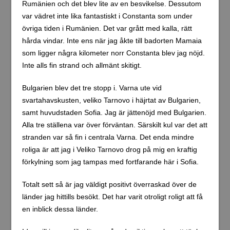
Rumänien och det blev lite av en besvikelse. Dessutom
var vädret inte lika fantastiskt i Constanta som under
övriga tiden i Rumänien. Det var grått med kalla, rätt
hårda vindar. Inte ens när jag åkte till badorten Mamaia
som ligger några kilometer norr Constanta blev jag nöjd.
Inte alls fin strand och allmänt skitigt.
Bulgarien blev det tre stopp i. Varna ute vid
svartahavskusten, veliko Tarnovo i häjrtat av Bulgarien,
samt huvudstaden Sofia. Jag är jättenöjd med Bulgarien.
Alla tre ställena var över förväntan. Särskilt kul var det att
stranden var så fin i centrala Varna. Det enda mindre
roliga är att jag i Veliko Tarnovo drog på mig en kraftig
förkylning som jag tampas med fortfarande här i Sofia.
Totalt sett så är jag väldigt positivt överraskad över de
länder jag hittills besökt. Det har varit otroligt roligt att få
en inblick dessa länder.