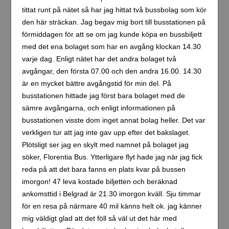
tittat runt på nätet så har jag hittat två bussbolag som kör
den här sträckan. Jag begav mig bort till busstationen på
förmiddagen för att se om jag kunde köpa en bussbiljett
med det ena bolaget som har en avgång klockan 14.30
varje dag. Enligt nätet har det andra bolaget två
avgångar, den första 07.00 och den andra 16.00. 14.30
är en mycket bättre avgångstid för min del. På
busstationen hittade jag först bara bolaget med de
sämre avgångarna, och enligt informationen på
busstationen visste dom inget annat bolag heller. Det var
verkligen tur att jag inte gav upp efter det bakslaget.
Plötsligt ser jag en skylt med namnet på bolaget jag
söker, Florentia Bus. Ytterligare flyt hade jag när jag fick
reda på att det bara fanns en plats kvar på bussen
imorgon! 47 leva kostade biljetten och beräknad
ankomsttid i Belgrad är 21.30 imorgon kväll. Sju timmar
för en resa på närmare 40 mil känns helt ok. jag känner
mig väldigt glad att det föll så väl ut det här med