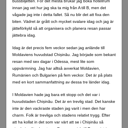
bussbiljetten. För det mesta brukar jag boka hotellrum
innan jag vet hur jag ska ta mig från A till B, men det
vågade jag inte i detta fallet. Så nu blir det att fixa den
biten. Vädret är grått och mycket svalare idag och jag är
jätteförkyld så att organisera och planera resan passar
jättebra idag.
Idag är det precis fem veckor sedan jag anlände till
Moldaviens huvudstad Chișinău. Jag började som bekant
resan med sex dagar i Odessa, mest lite som
uppvärmning. Jag har alltså avverkat Moldavien,
Rumänien och Bulgarien på fem veckor. Det är på plats
med en kort sammanfattning av dessa tre länder idag.
I Moldavien hade jag bara ett stopp och det var i
huvudstaden Chișinău. Det är en trevlig stad. Det kanske
inte är den vackraste staden jag varit i men den har
charm. Folk är trevliga och stadens relativt trygg. Efter
att ha kollat in det som var värt att se i Chișinău så