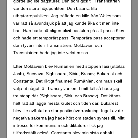
gjorde jag lite dagsturer. Den som gick till Transnistrien
var den stora höjdpunkten. Den bisarra lilla
utbrytarrepubliken. Jag träffade en kille från Wales som
var rätt så avundsjuk på att jag kunde åka dit men inte
han. Han hade nämligen blivit bestulen på sitt pass i Kiev
och hade ett temporärt pass. Temporära pass accepterar
dom tyvärr inte i Transnistrien. Moldavien och
Transnistrien hade jag inte velat missa.
Efter Moldavien blev Rumänien med stoppen Iasi (uttalas
Jash), Suceava, Sighisoara, Sibiu, Brasov, Bukarest och
Constanta. Det riktigt fina med Rumänien, om man skall
välja ut något, är Transsylvanien. I mitt fall så hade jag
tre stopp där (Sighisoara, Sibiu och Brasov). Det känns
helt rätt att lägga mesta krutet och tiden där. Bukarest
blev lite oväntat en stor positiv överraskning. Inget av de
negativa sakerna jag hade hört om staden syntes till. Mitt
intresse för kommunism och diktaturer fick jag
tillfredsställt också. Constanta blev min sista anhalt i