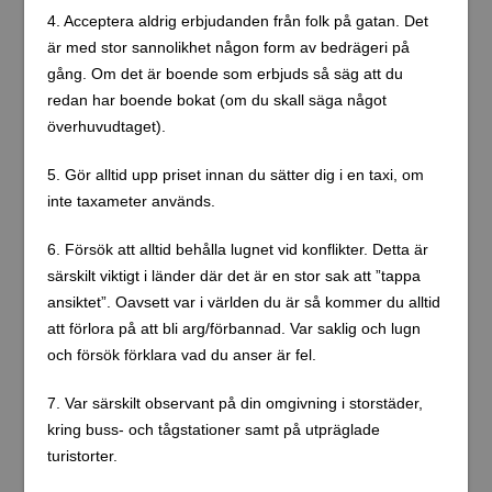
4. Acceptera aldrig erbjudanden från folk på gatan. Det
är med stor sannolikhet någon form av bedrägeri på
gång. Om det är boende som erbjuds så säg att du
redan har boende bokat (om du skall säga något
överhuvudtaget).
5. Gör alltid upp priset innan du sätter dig i en taxi, om
inte taxameter används.
6. Försök att alltid behålla lugnet vid konflikter. Detta är
särskilt viktigt i länder där det är en stor sak att ”tappa
ansiktet”. Oavsett var i världen du är så kommer du alltid
att förlora på att bli arg/förbannad. Var saklig och lugn
och försök förklara vad du anser är fel.
7. Var särskilt observant på din omgivning i storstäder,
kring buss- och tågstationer samt på utpräglade
turistorter.