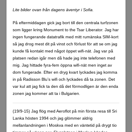
mellanlandningen i Moskva med en väntetid på drygt tio
timmar på vägen ner. Flygplatsen i Moskva kändes
hemsk och det var regelbundna slagsmål vid gaterna.
Det var mestadels afrikaner som bråkade med
flygplatspersonalen. Jag antar att dom var på väg till
Europa men det fick jag aldrig bekräftat. När Tupolev-
planet landade i Sri Lanka lossnade en del stolar från
golvet. Jag minns aldrig att jag var flygrädd
överhuvudtaget.
När jag hör talas om staden Sofia i Bulgarien tänker jag
på min andra resa till Sri Lanka i april 1995. Då flög jag
med Balkan airlines och det var mellanlandning i Sofia.
Det jag minns mest från flygresan var hur många det var
som rökte på planet och just mellanlandningen i Sofia.
Vid inflygningen till Sofia såg man de vackra bergen som
omger staden. Men det som fastnade på näthinnan var
stadens gråa intryck från luften. Flygplatsen med dess
byggnader var hemska och tråkiga. Man sattes i ett