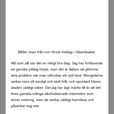
Jag hade inte mycket val, så jag svarade naturligtvis ja.
När jag väl kom iväg var klockan efter midnatt och jag
kom fram till hotellet vid 01-tiden. Jag var helt slut när jag
anlände till hotellet och anledningen var samma gamla
vanliga – influensan, eller vad det nu är jag bär på. Jag
använde öronproppar under flygningen för att skydda
mina öron, framför allt det högra som fortfarande är
sargat sedan vaxsugningen. Jag har faktiskt börjat känna
mig lite uppgiven. Mitt högra öra är dessutom otroligt
viktigt eftersom jag har hörselnedsättning och kraftig
tinnitus på vänster öra dygnet runt. Det var åtminstone
skönt att äntligen ha tagit mig till Mongoliet, även om det
blev en månad senare än planerat.
När jag gick ut till taxin utanför terminalen fick jag en liten
chock. Temperaturen var en grad! Jag har följt
temperaturen i Ulaanbaatar under en längre tid eftersom
jag lagt till staden som favorit i min väderapp. De senaste