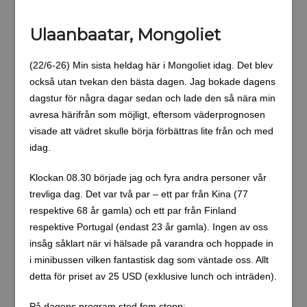
Ulaanbaatar, Mongoliet
(22/6-26) Min sista heldag här i Mongoliet idag. Det blev
också utan tvekan den bästa dagen. Jag bokade dagens
dagstur för några dagar sedan och lade den så nära min
avresa härifrån som möjligt, eftersom väderprognosen
visade att vädret skulle börja förbättras lite från och med
idag.
Klockan 08.30 började jag och fyra andra personer vår
trevliga dag. Det var två par – ett par från Kina (77
respektive 68 år gamla) och ett par från Finland
respektive Portugal (endast 23 år gamla). Ingen av oss
insåg såklart när vi hälsade på varandra och hoppade in
i minibussen vilken fantastisk dag som väntade oss. Allt
detta för priset av 25 USD (exklusive lunch och inträden).
På dagens program stod fem stopp: