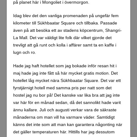
på planet här i Mongoliet i övermorgon.
Idag blev det den vanliga promenaden på ungefär fem
kilometer till Sükhbaatar Square och tillbaka. Passade
även på att besöka ett av stadens köpcentrum, Shangri-
La Mall. Det var väldigt lite folk där vilket gjorde det
trevligt att gå runt och kolla i affärer samt ta en kaffe i
lugn och ro.
Hade jag haft hotellet som jag bokade inför resan hit i
maj hade jag inte fått så här mycket gratis motion. Det
hotellet låg mycket nära Sükhbaatar Square. Det var ett
fyrstjärnigt hotell med samma pris per natt som det
hostel jag nu bor på! Det kanske var lika bra att jag inte
var här för en månad sedan, då det sannolikt hade varit
ännu kallare. Juli och augusti verkar vara de säkraste
månaderna om man vill ha varmare väder. Samtidigt
känns det inte som att man kan garantera någonting när
det gäller temperaturen här. Hittills har jag dessutom