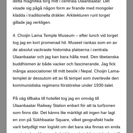
detta magnifika torg mitt i centrala Ulaanbaatar. Det
visade sig pågå någon form av firande med mongoler
klädda i traditionella dräkter. Arkitekturen runt torget
gillade jag verkligen.
4. Choijin Lama Temple Museum – efter lunch vid torget
tog jag en kort promenad hit. Museet rankas som en av
de absolut vackraste historiska platserna i centrala
Ulaanbaatar och jag kan bara hålla med. Den tibetanska
buddhismen är både vacker och fascinerande. Jag fick
många associationer till mitt besök i Nepal. Choijin Lama-
templet är dessutom ett av få tempel som överlevde den
kommunistiska regimens förstörelse under 1930-talet.
På väg tillbaka till hotellet tog jag en omväg till
Ulaanbaatar Railway Station enbart för att ta turfzonen
som finns där. Det känns lite märkligt att ingen har lagt
en zon på Sükhbaatar Square, vilket geografiskt hade
varit betydligt mer logiskt om det bara ska finnas en enda