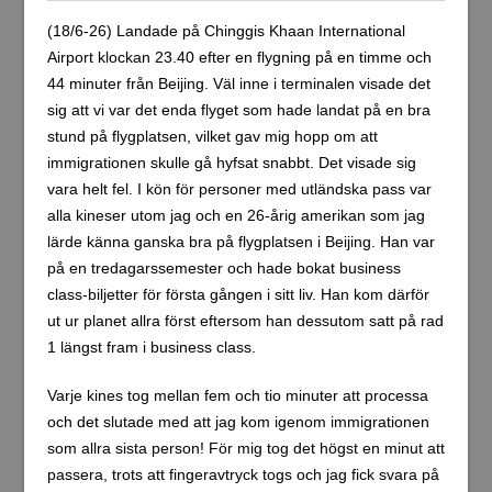
veckorna har temperaturen pendlat mellan 10 och 20
grader. Jag fattade ingenting. Ulaanbaatar är visserligen
världens kallaste huvudstad, så det var egentligen ingen
stor överraskning, men temperaturen låg långt under vad
jag hade förväntat mig för årstiden.
För första gången under hela resan bor jag på ett hostel,
ungefär två kilometer från centrum. Jag har ett privat
rum, så det känns egentligen som ett vanligt hotellrum. I
maj hade jag ett hotell bokat vid Sükhbaatar Square, mitt
i centrum. När den resan blev inställd dröjde det ett par
veckor innan jag bestämde mig för att försöka åka till
Mongoliet igen. Då visade det sig att det mesta redan var
fullbokat från mitten av juni och framåt, eftersom det är
högsäsong här. Jag hade tur som lyckades få ett rum på
ett hostel över huvud taget.
Jag känner mig otroligt taggad över att vara i ett nytt land
igen och hoppas att jag ska bli lite friskare för varje dag