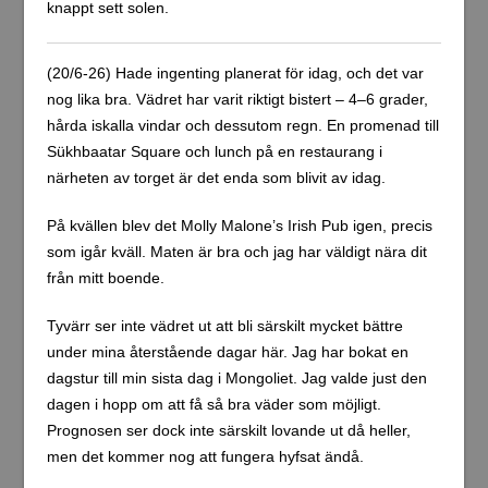
knappt sett solen.
(20/6-26) Hade ingenting planerat för idag, och det var
nog lika bra. Vädret har varit riktigt bistert – 4–6 grader,
hårda iskalla vindar och dessutom regn. En promenad till
Sükhbaatar Square och lunch på en restaurang i
närheten av torget är det enda som blivit av idag.
På kvällen blev det Molly Malone’s Irish Pub igen, precis
som igår kväll. Maten är bra och jag har väldigt nära dit
från mitt boende.
Tyvärr ser inte vädret ut att bli särskilt mycket bättre
under mina återstående dagar här. Jag har bokat en
dagstur till min sista dag i Mongoliet. Jag valde just den
dagen i hopp om att få så bra väder som möjligt.
Prognosen ser dock inte särskilt lovande ut då heller,
men det kommer nog att fungera hyfsat ändå.