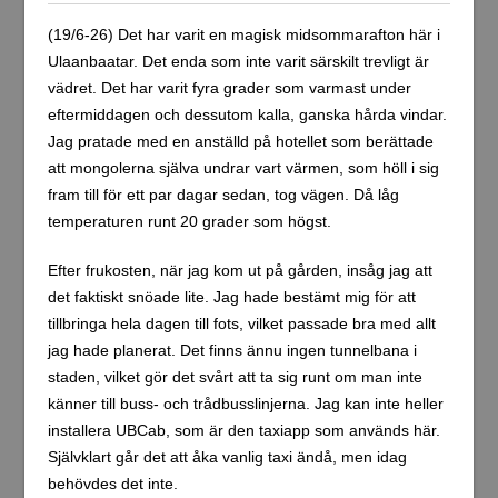
(19/6-26) Det har varit en magisk midsommarafton här i
Ulaanbaatar. Det enda som inte varit särskilt trevligt är
vädret. Det har varit fyra grader som varmast under
eftermiddagen och dessutom kalla, ganska hårda vindar.
Jag pratade med en anställd på hotellet som berättade
att mongolerna själva undrar vart värmen, som höll i sig
fram till för ett par dagar sedan, tog vägen. Då låg
temperaturen runt 20 grader som högst.
Efter frukosten, när jag kom ut på gården, insåg jag att
det faktiskt snöade lite. Jag hade bestämt mig för att
tillbringa hela dagen till fots, vilket passade bra med allt
jag hade planerat. Det finns ännu ingen tunnelbana i
staden, vilket gör det svårt att ta sig runt om man inte
känner till buss- och trådbusslinjerna. Jag kan inte heller
installera UBCab, som är den taxiapp som används här.
Självklart går det att åka vanlig taxi ändå, men idag
behövdes det inte.