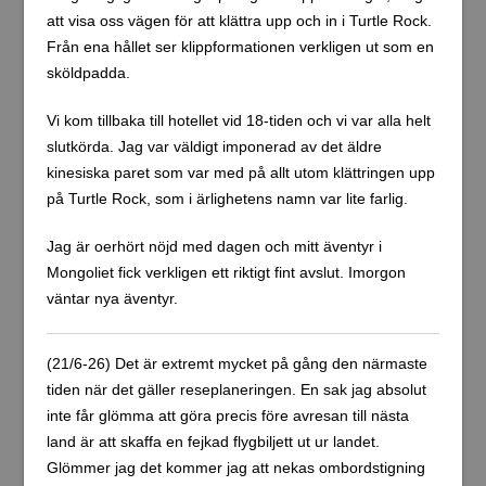
att visa oss vägen för att klättra upp och in i Turtle Rock.
Från ena hållet ser klippformationen verkligen ut som en
sköldpadda.
Vi kom tillbaka till hotellet vid 18-tiden och vi var alla helt
slutkörda. Jag var väldigt imponerad av det äldre
kinesiska paret som var med på allt utom klättringen upp
på Turtle Rock, som i ärlighetens namn var lite farlig.
Jag är oerhört nöjd med dagen och mitt äventyr i
Mongoliet fick verkligen ett riktigt fint avslut. Imorgon
väntar nya äventyr.
(21/6-26) Det är extremt mycket på gång den närmaste
tiden när det gäller reseplaneringen. En sak jag absolut
inte får glömma att göra precis före avresan till nästa
land är att skaffa en fejkad flygbiljett ut ur landet.
Glömmer jag det kommer jag att nekas ombordstigning