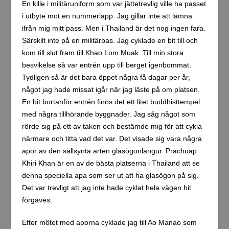
En kille i militäruniform som var jättetrevlig ville ha passet
i utbyte mot en nummerlapp. Jag gillar inte att lämna
ifrån mig mitt pass. Men i Thailand är det nog ingen fara.
Särskilt inte på en militärbas. Jag cyklade en bit till och
kom till slut fram till Khao Lom Muak. Till min stora
besvikelse så var entrén upp till berget igenbommat.
Tydligen så är det bara öppet några få dagar per år,
något jag hade missat igår när jag läste på om platsen.
En bit bortanför entrén finns det ett litet buddhisttempel
med några tillhörande byggnader. Jag såg något som
rörde sig på ett av taken och bestämde mig för att cykla
närmare och titta vad det var. Det visade sig vara några
apor av den sällsynta arten glasögonlangur. Prachuap
Khiri Khan är en av de bästa platserna i Thailand att se
denna speciella apa som ser ut att ha glasögon på sig.
Det var trevligt att jag inte hade cyklat hela vägen hit
förgäves.
Efter mötet med aporna cyklade jag till Ao Manao som