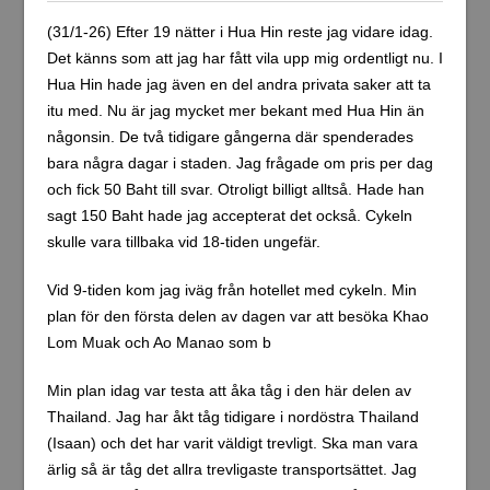
(31/1-26) Efter 19 nätter i Hua Hin reste jag vidare idag.
Det känns som att jag har fått vila upp mig ordentligt nu. I
Hua Hin hade jag även en del andra privata saker att ta
itu med. Nu är jag mycket mer bekant med Hua Hin än
någonsin. De två tidigare gångerna där spenderades
bara några dagar i staden. Jag frågade om pris per dag
och fick 50 Baht till svar. Otroligt billigt alltså. Hade han
sagt 150 Baht hade jag accepterat det också. Cykeln
skulle vara tillbaka vid 18-tiden ungefär.
Vid 9-tiden kom jag iväg från hotellet med cykeln. Min
plan för den första delen av dagen var att besöka Khao
Lom Muak och Ao Manao som b
Min plan idag var testa att åka tåg i den här delen av
Thailand. Jag har åkt tåg tidigare i nordöstra Thailand
(Isaan) och det har varit väldigt trevligt. Ska man vara
ärlig så är tåg det allra trevligaste transportsättet. Jag