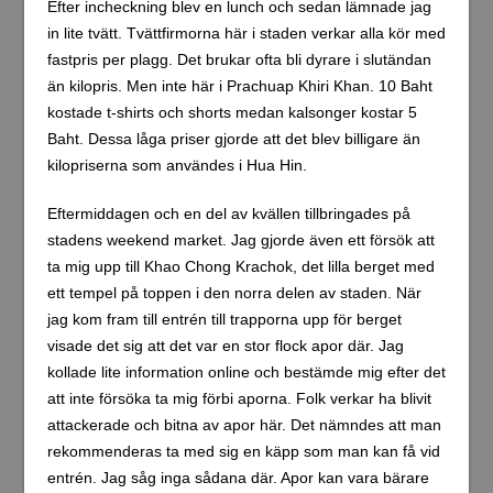
Lite bilder från min eftermiddag i Prachuap Khiri Khan.
Det lilla jag sett av staden idag måste verkar ytterst
lovande måste jag säga. Inför imorgon behöver jag ha
en plan klar över hur jag bäst utnyttjar dagen. Det är ett
privilegium att få besöka denna stad som jag passerat så
många gånger utan att övernatta i. Särskilt ofta