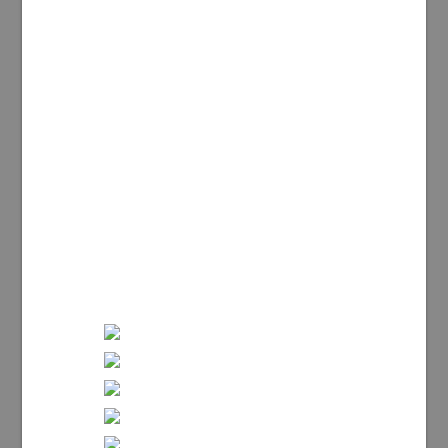
Denna webbplats använder Akismet för att minska
skräppost.
Lär dig om hur din kommentarsdata
bearbetas
.