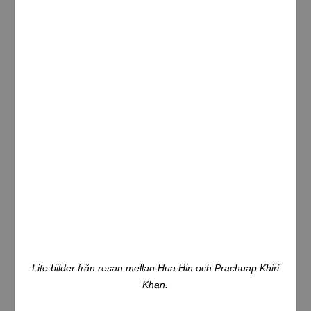
attackerade och bitna av apor här. Det nämndes att man
rekommenderas ta med sig en käpp som man kan få vid
entrén. Jag såg inga sådana där. Apor kan vara bärare
av rabies vilket är en mycket allvarlig sjukdom man inte
vill riskera att få. Jag får se om jag går dit imorgon och
testar igen, då förhoppningsvis med andra människor
närvarande.