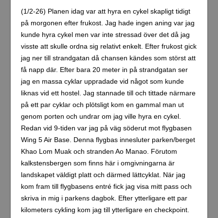
(1/2-26) Planen idag var att hyra en cykel skapligt tidigt
på morgonen efter frukost. Jag hade ingen aning var jag
kunde hyra cykel men var inte stressad över det då jag
visste att skulle ordna sig relativt enkelt. Efter frukost gick
jag ner till strandgatan då chansen kändes som störst att
få napp där. Efter bara 20 meter in på strandgatan ser
jag en massa cyklar uppradade vid något som kunde
liknas vid ett hostel. Jag stannade till och tittade närmare
på ett par cyklar och plötsligt kom en gammal man ut
genom porten och undrar om jag ville hyra en cykel.
Redan vid 9-tiden var jag på väg söderut mot flygbasen
Wing 5 Air Base. Denna flygbas innesluter parken/berget
Khao Lom Muak och stranden Ao Manao. Förutom
kalkstensbergen som finns här i omgivningarna är
landskapet väldigt platt och därmed lättcyklat. När jag
kom fram till flygbasens entré fick jag visa mitt pass och
skriva in mig i parkens dagbok. Efter ytterligare ett par
kilometers cykling kom jag till ytterligare en checkpoint.