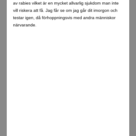
passerades staden under 90-talet då allt fokus låg på att
ta sig till Surat Thani för färjan över till Koh Samui. Det
var dessutom alltid nattbussar från Bangkok vilket gjorde
att man inte såg någonting. Detta blir spännande!
Ranong, Ranong, Thailand (del 1) →
Detta inlägg: Prachuap Khiri Khan, Prachuap Khiri
Khan, Thailand
← Hua Hin, Prachuap Khiri Khan, Thailand (del 1)
Tillbaka till resans startsida
Skriv en kommentar
Din e-postadress kommer inte publiceras.
Obligatoriska fält är
märkta
*