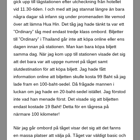
gick upp till tågstationen efter utcheckning från hotellet
vid 11.30-tiden. I och med att jag stannat längre än bara
några dagar så infann sig under promenaden lite vemod
över att lämna Hua Hin. Det tåg jag hade tänkt ta var ett
”Ordinary” tåg med endast tredje klass ombord. Biljetter
till ”Ordinary” i Thailand går inte att köpa online eller ens
dagen innan på stationen. Man kan bara köpa biljett
samma dag. När jag kom upp till stationen visade det sig
att det bara var att uppge numret på tåget samt
slutdestination för att köpa biljett. Jag hade fått
information online att biljetten skulle kosta 99 Baht så jag
lade fram en 100-baht-sedel. Då frågade mannen i
luckan om jag hade en 20-baht-sedel istället. Jag förstod
inte vad han menade först. Det visade sig att biljetten
endast kostade 19 Baht! Detta för en tågresa på
närmare 100 kilometer!
När jag går ombord på tåget visar det sig att det fanns
en massa platser att välja på. Tåget var väldigt basic och