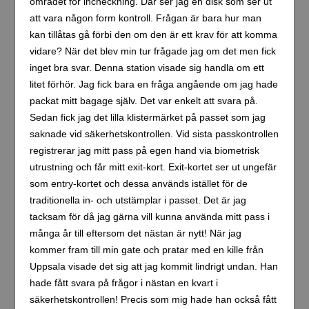
området för incheckning. Där ser jag en disk som ser ut
att vara någon form kontroll. Frågan är bara hur man
kan tillåtas gå förbi den om den är ett krav för att komma
vidare? När det blev min tur frågade jag om det men fick
inget bra svar. Denna station visade sig handla om ett
litet förhör. Jag fick bara en fråga angående om jag hade
packat mitt bagage själv. Det var enkelt att svara på.
Sedan fick jag det lilla klistermärket på passet som jag
saknade vid säkerhetskontrollen. Vid sista passkontrollen
registrerar jag mitt pass på egen hand via biometrisk
utrustning och får mitt exit-kort. Exit-kortet ser ut ungefär
som entry-kortet och dessa används istället för de
traditionella in- och utstämplar i passet. Det är jag
tacksam för då jag gärna vill kunna använda mitt pass i
många år till eftersom det nästan är nytt! När jag
kommer fram till min gate och pratar med en kille från
Uppsala visade det sig att jag kommit lindrigt undan. Han
hade fått svara på frågor i nästan en kvart i
säkerhetskontrollen! Precis som mig hade han också fått