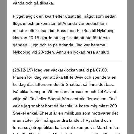
vända och gå tillbaka.
Flyget avgick en kvart efter utsatt tid, något som sedan
flögs in och ankomsten till Arlanda var endast fem
minuter efter utsatt tid. Buss med FlixBus till Nyköping
klockan 20.15 gjorde att jag fick tid att äta för första
gången i lugn och ro på Arlanda. Jag var hemma i
Nyköping vid 23-tiden. Ännu en lyckad resa är slut!
(28/12-19) Idag var väckarklockan ställd på 07.00.
Planen för idag var att åka till Tel Aviv och spendera en
heldag där. Eftersom det är Shabbat så finns det bara
två olika transportsätt mellan Jerusalem och Tel Aviv att
välja på. Taxi eller Sherut från centrala Jerusalem. Taxi
valde jag snabbt bort då det skulle kosta mig minst 200
Shekel enkel. Sherut är en minibuss som motsvarar det
man stöter på i många andra länder. I Ryssland och
forna sovjetrepubliker kallas det exempelvis Marshrutka.