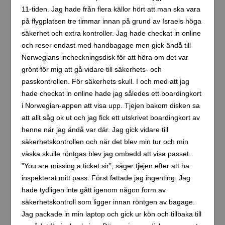
11-tiden. Jag hade från flera källor hört att man ska vara
på flygplatsen tre timmar innan på grund av Israels höga
säkerhet och extra kontroller. Jag hade checkat in online
och reser endast med handbagage men gick ändå till
Norwegians incheckningsdisk för att höra om det var
grönt för mig att gå vidare till säkerhets- och
passkontrollen. För säkerhets skull. I och med att jag
hade checkat in online hade jag således ett boardingkort
i Norwegian-appen att visa upp. Tjejen bakom disken sa
att allt såg ok ut och jag fick ett utskrivet boardingkort av
henne när jag ändå var där. Jag gick vidare till
säkerhetskontrollen och när det blev min tur och min
väska skulle röntgas blev jag ombedd att visa passet.
”You are missing a ticket sir”, säger tjejen efter att ha
inspekterat mitt pass. Först fattade jag ingenting. Jag
hade tydligen inte gått igenom någon form av
säkerhetskontroll som ligger innan röntgen av bagage.
Jag packade in min laptop och gick ur kön och tillbaka till