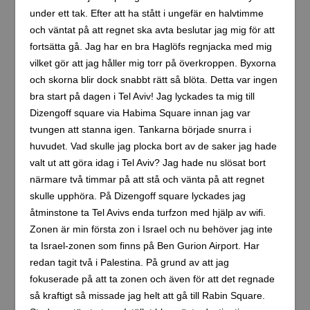
under ett tak. Efter att ha stått i ungefär en halvtimme
och väntat på att regnet ska avta beslutar jag mig för att
fortsätta gå. Jag har en bra Haglöfs regnjacka med mig
vilket gör att jag håller mig torr på överkroppen. Byxorna
och skorna blir dock snabbt rätt så blöta. Detta var ingen
bra start på dagen i Tel Aviv! Jag lyckades ta mig till
Dizengoff square via Habima Square innan jag var
tvungen att stanna igen. Tankarna började snurra i
huvudet. Vad skulle jag plocka bort av de saker jag hade
valt ut att göra idag i Tel Aviv? Jag hade nu slösat bort
närmare två timmar på att stå och vänta på att regnet
skulle upphöra. På Dizengoff square lyckades jag
åtminstone ta Tel Avivs enda turfzon med hjälp av wifi.
Zonen är min första zon i Israel och nu behöver jag inte
ta Israel-zonen som finns på Ben Gurion Airport. Har
redan tagit två i Palestina. På grund av att jag
fokuserade på att ta zonen och även för att det regnade
så kraftigt så missade jag helt att gå till Rabin Square.