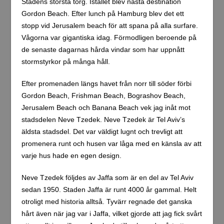
Stadens största torg. Istället blev nästa destination
Gordon Beach. Efter lunch på Hamburg blev det ett
stopp vid Jerusalem beach för att spana på alla surfare.
Vågorna var gigantiska idag. Förmodligen beroende på
de senaste dagarnas hårda vindar som har uppnått
stormstyrkor på många håll.
Efter promenaden längs havet från norr till söder förbi
Gordon Beach, Frishman Beach, Bograshov Beach,
Jerusalem Beach och Banana Beach vek jag inåt mot
stadsdelen Neve Tzedek. Neve Tzedek är Tel Aviv’s
äldsta stadsdel. Det var väldigt lugnt och trevligt att
promenera runt och husen var låga med en känsla av att
varje hus hade en egen design.
Neve Tzedek följdes av Jaffa som är en del av Tel Aviv
sedan 1950. Staden Jaffa är runt 4000 år gammal. Helt
otroligt med historia alltså. Tyvärr regnade det ganska
hårt även när jag var i Jaffa, vilket gjorde att jag fick svårt