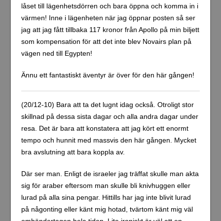
låset till lägenhetsdörren och bara öppna och komma in i
värmen! Inne i lägenheten när jag öppnar posten så ser
jag att jag fått tillbaka 117 kronor från Apollo på min biljett
som kompensation för att det inte blev Novairs plan på
vägen ned till Egypten!
Ännu ett fantastiskt äventyr är över för den här gången!
(20/12-10) Bara att ta det lugnt idag också. Otroligt stor
skillnad på dessa sista dagar och alla andra dagar under
resa. Det är bara att konstatera att jag kört ett enormt
tempo och hunnit med massvis den här gången. Mycket
bra avslutning att bara koppla av.
Där ser man. Enligt de israeler jag träffat skulle man akta
sig för araber eftersom man skulle bli knivhuggen eller
lurad på alla sina pengar. Hittills har jag inte blivit lurad
på någonting eller känt mig hotad, tvärtom känt mig väl