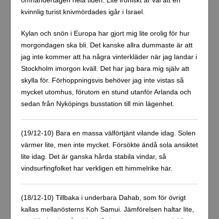
omhändertagen hela tiden. Lite ironiskt är väl att en
kvinnlig turist knivmördades igår i Israel.
Kylan och snön i Europa har gjort mig lite orolig för hur
morgondagen ska bli. Det kanske allra dummaste är att
jag inte kommer att ha några vinterkläder när jag landar i
Stockholm imorgon kväll. Det har jag bara mig själv att
skylla för. Förhoppningsvis behöver jag inte vistas så
mycket utomhus, förutom en stund utanför Arlanda och
sedan från Nyköpings busstation till min lägenhet.
(19/12-10) Bara en massa välförtjänt vilande idag. Solen
värmer lite, men inte mycket. Försökte ändå sola ansiktet
lite idag. Det är ganska hårda stabila vindar, så
vindsurfingfolket har verkligen ett himmelrike här.
(18/12-10) Tillbaka i underbara Dahab, som för övrigt
kallas mellanösterns Koh Samui. Jämförelsen haltar lite,