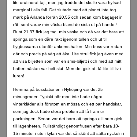
lite orutinerat tajt, men jag trodde det skulle vara hyfsad
marginal i alla fall. Det slutade med att planet inte tog
mark på Arlanda förrän 20.55 och sedan kom bagaget in
rätt sent varav min väska bland de sista ut på bandet!
Runt 21.37 fick jag tag min väska och då var det bara att
springa som en dåre rakt igenom tullen och ut till
flygbussarna utanför ankomsthallen. Min buss var redan
där och precis på väg att åka. Lite strul fick jag även med
att visa biljetten som var en sms-biljett i och med att mitt
batteri nästan var helt slut. Men det gick att få lite till liv i
luren!
Hemma på busstationen i Nyköping var det 25
minusgrader. Typiskt när man inte hade några
vinterkläder alls förutom en mössa och ett par handskar,
som jag dock hade stora problem att få fram ur
packningen. Sedan var det bara att springa allt som gick
till lägenheten. Fullständigt genomfrusen efter bara 10-
15 minuter i ute i kylan var det så skönt att sätta nyckeln i