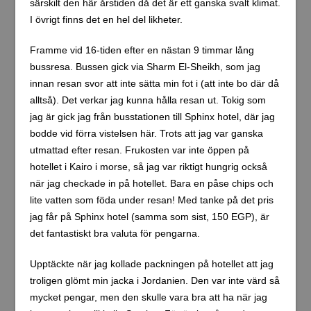
särskilt den här årstiden då det är ett ganska svalt klimat.
I övrigt finns det en hel del likheter.
Framme vid 16-tiden efter en nästan 9 timmar lång
bussresa. Bussen gick via Sharm El-Sheikh, som jag
innan resan svor att inte sätta min fot i (att inte bo där då
alltså). Det verkar jag kunna hålla resan ut. Tokig som
jag är gick jag från busstationen till Sphinx hotel, där jag
bodde vid förra vistelsen här. Trots att jag var ganska
utmattad efter resan. Frukosten var inte öppen på
hotellet i Kairo i morse, så jag var riktigt hungrig också
när jag checkade in på hotellet. Bara en påse chips och
lite vatten som föda under resan! Med tanke på det pris
jag får på Sphinx hotel (samma som sist, 150 EGP), är
det fantastiskt bra valuta för pengarna.
Upptäckte när jag kollade packningen på hotellet att jag
troligen glömt min jacka i Jordanien. Den var inte värd så
mycket pengar, men den skulle vara bra att ha när jag