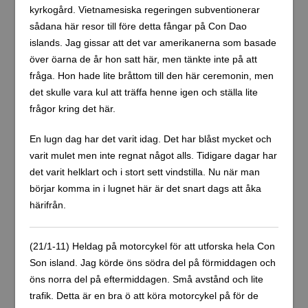
kyrkogård. Vietnamesiska regeringen subventionerar
sådana här resor till före detta fångar på Con Dao
islands. Jag gissar att det var amerikanerna som basade
över öarna de år hon satt här, men tänkte inte på att
fråga. Hon hade lite bråttom till den här ceremonin, men
det skulle vara kul att träffa henne igen och ställa lite
frågor kring det här.
En lugn dag har det varit idag. Det har blåst mycket och
varit mulet men inte regnat något alls. Tidigare dagar har
det varit helklart och i stort sett vindstilla. Nu när man
börjar komma in i lugnet här är det snart dags att åka
härifrån.
(21/1-11) Heldag på motorcykel för att utforska hela Con
Son island. Jag körde öns södra del på förmiddagen och
öns norra del på eftermiddagen. Små avstånd och lite
trafik. Detta är en bra ö att köra motorcykel på för de