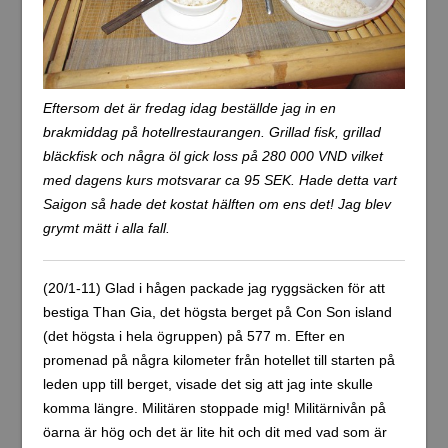
Eftersom det är fredag idag beställde jag in en
brakmiddag på hotellrestaurangen. Grillad fisk, grillad
bläckfisk och några öl gick loss på 280 000 VND vilket
med dagens kurs motsvarar ca 95 SEK. Hade detta vart
Saigon så hade det kostat hälften om ens det! Jag blev
grymt mätt i alla fall.
(20/1-11) Glad i hågen packade jag ryggsäcken för att
bestiga Than Gia, det högsta berget på Con Son island
(det högsta i hela ögruppen) på 577 m. Efter en
promenad på några kilometer från hotellet till starten på
leden upp till berget, visade det sig att jag inte skulle
komma längre. Militären stoppade mig! Militärnivån på
öarna är hög och det är lite hit och dit med vad som är