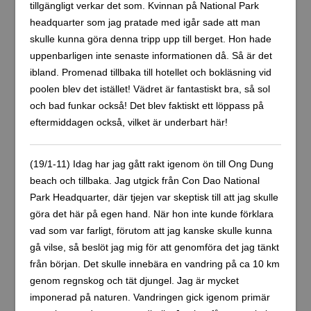
tillgängligt verkar det som. Kvinnan på National Park
headquarter som jag pratade med igår sade att man
skulle kunna göra denna tripp upp till berget. Hon hade
uppenbarligen inte senaste informationen då. Så är det
ibland. Promenad tillbaka till hotellet och bokläsning vid
poolen blev det istället! Vädret är fantastiskt bra, så sol
och bad funkar också! Det blev faktiskt ett löppass på
eftermiddagen också, vilket är underbart här!
(19/1-11) Idag har jag gått rakt igenom ön till Ong Dung
beach och tillbaka. Jag utgick från Con Dao National
Park Headquarter, där tjejen var skeptisk till att jag skulle
göra det här på egen hand. När hon inte kunde förklara
vad som var farligt, förutom att jag kanske skulle kunna
gå vilse, så beslöt jag mig för att genomföra det jag tänkt
från början. Det skulle innebära en vandring på ca 10 km
genom regnskog och tät djungel. Jag är mycket
imponerad på naturen. Vandringen gick igenom primär