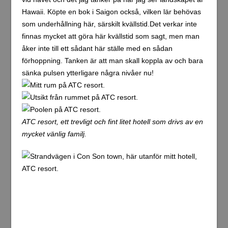
En promenad i Con Son town och till öns största
fängelse, Phu Hai prison, sysselsatte mig under
eftermiddagen. Perfekt början på ö-äventyret!