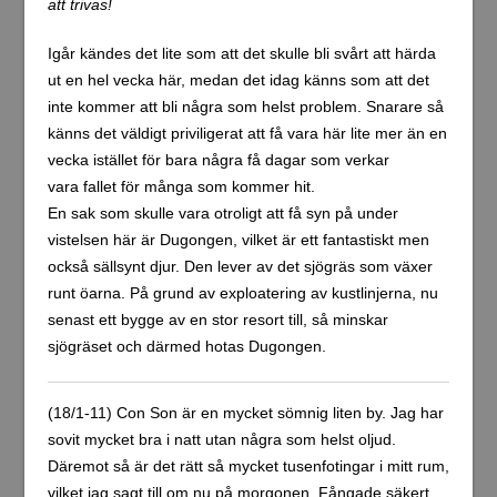
vistelsen här är Dugongen, vilket är ett fantastiskt men
också sällsynt djur. Den lever av det sjögräs som växer
runt öarna. På grund av exploatering av kustlinjerna, nu
senast ett bygge av en stor resort till, så minskar
sjögräset och därmed hotas Dugongen.
(18/1-11) Con Son är en mycket sömnig liten by. Jag har
sovit mycket bra i natt utan några som helst oljud.
Däremot så är det rätt så mycket tusenfotingar i mitt rum,
vilket jag sagt till om nu på morgonen. Fångade säkert
20-30 stycken igår innan jag gick och la mig. Problemet
är att det bara finns en person som talar engelska
någorlunda och hon var ute på byn i morse. Fick ta med
en person till rummet och visa vad jag menade! Jag tror
inte de är av typen som bits, men det är lite otrevligt att
ständigt ha flera stycken krypandes på golvet i rummet.
Dessutom inbillar man sig lätt att de skall komma upp i
sängen när man sover.Frukost är inkluderat i mitt