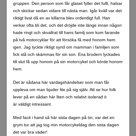
gruppen. Den person som får glaset fyller det fullt, halsar
och skickar sedan vidare till nästa man. Igår kväll var det
riktigt livat då en av killarna blev ordentligt full. Han
verkar ofta bli det, och det dröjde inte länge innan någon
hade ringt och skvallrat till hans familj som kom farande
på två motorcyklar för att försöka få med honom hem
igen. Jag tyckte riktigt synd om mamman i familjen som
fick stå och skämmas för sin son. Ena brodern lyckades
till slut få upp honom på sin motorcykel och körde honom
hem.
Det är sådana här vardagshändelser som man får
uppleva om man bjuder lite på sig själv. Att se hur folk
lever på en sådan här liten och relativt isolerad ö
är väldigt intressant.
Med facit i hand så här sista dagen på ön, var det en
grym tur att jag tog min motorcykeldag den sista dagen
det var bra väder!