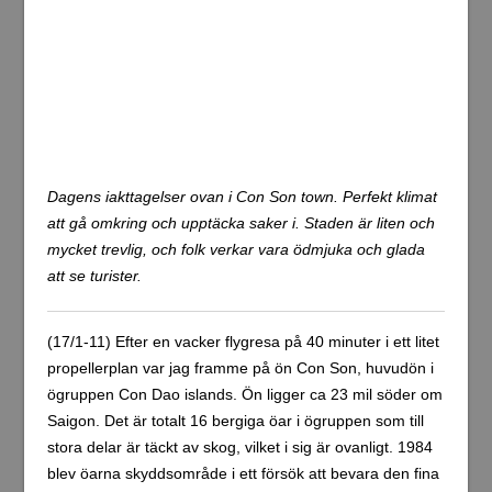
ATC resort, ett trevligt och fint litet hotell som drivs av en
mycket vänlig familj.