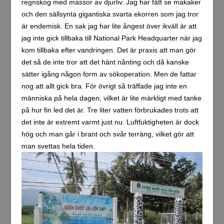
regnskog med massor av djurliv. Jag har fått se makaker
och den sällsynta gigantiska svarta ekorren som jag tror
är endemisk. En sak jag har lite ångest över ikväll är att
jag inte gick tillbaka till National Park Headquarter när jag
kom tillbaka efter vandringen. Det är praxis att man gör
det så de inte tror att det hänt nånting och då kanske
sätter igång någon form av sökoperation. Men de fattar
nog att allt gick bra. För övrigt så träffade jag inte en
människa på hela dagen, vilket är lite märkligt med tanke
på hur fin led det är. Tre liter vatten förbrukades trots att
det inte är extremt varmt just nu. Luftfuktigheten är dock
hög och man går i brant och svår terräng, vilket gör att
man svettas hela tiden.