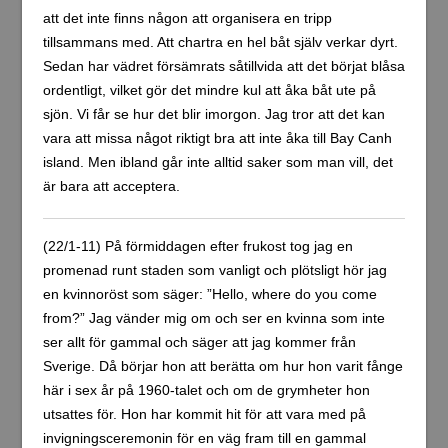
att det inte finns någon att organisera en tripp
tillsammans med. Att chartra en hel båt själv verkar dyrt.
Sedan har vädret försämrats såtillvida att det börjat blåsa
ordentligt, vilket gör det mindre kul att åka båt ute på
sjön. Vi får se hur det blir imorgon. Jag tror att det kan
vara att missa något riktigt bra att inte åka till Bay Canh
island. Men ibland går inte alltid saker som man vill, det
är bara att acceptera.
(22/1-11) På förmiddagen efter frukost tog jag en
promenad runt staden som vanligt och plötsligt hör jag
en kvinnoröst som säger: ”Hello, where do you come
from?” Jag vänder mig om och ser en kvinna som inte
ser allt för gammal och säger att jag kommer från
Sverige. Då börjar hon att berätta om hur hon varit fånge
här i sex år på 1960-talet och om de grymheter hon
utsattes för. Hon har kommit hit för att vara med på
invigningsceremonin för en väg fram till en gammal