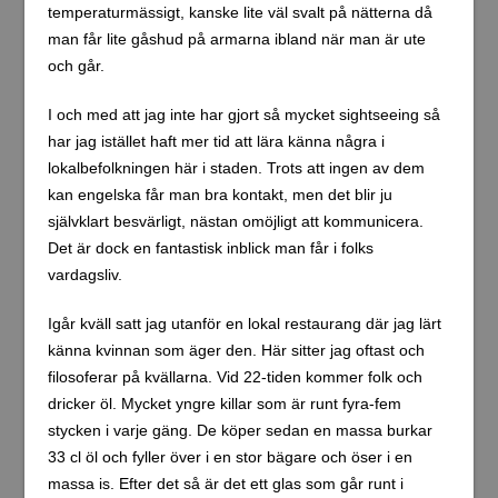
temperaturmässigt, kanske lite väl svalt på nätterna då
man får lite gåshud på armarna ibland när man är ute
och går.
I och med att jag inte har gjort så mycket sightseeing så
har jag istället haft mer tid att lära känna några i
lokalbefolkningen här i staden. Trots att ingen av dem
kan engelska får man bra kontakt, men det blir ju
självklart besvärligt, nästan omöjligt att kommunicera.
Det är dock en fantastisk inblick man får i folks
vardagsliv.
Igår kväll satt jag utanför en lokal restaurang där jag lärt
känna kvinnan som äger den. Här sitter jag oftast och
filosoferar på kvällarna. Vid 22-tiden kommer folk och
dricker öl. Mycket yngre killar som är runt fyra-fem
stycken i varje gäng. De köper sedan en massa burkar
33 cl öl och fyller över i en stor bägare och öser i en
massa is. Efter det så är det ett glas som går runt i