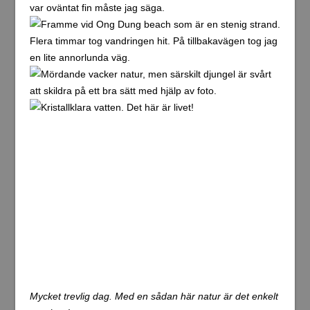
Mycket trevlig dag. Med en sådan här natur är det enkelt
att trivas!
Igår kändes det lite som att det skulle bli svårt att härda
ut en hel vecka här, medan det idag känns som att det
inte kommer att bli några som helst problem. Snarare så
känns det väldigt priviligerat att få vara här lite mer än en
vecka istället för bara några få dagar som verkar
vara fallet för många som kommer hit.
En sak som skulle vara otroligt att få syn på under