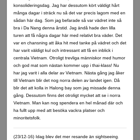
konsolideringsdag. Jag har dessutom kört väldigt hårt
många dagar i sträck nu så det var precis lagom med en
sådan här dag. Som jag befarade så var vädret inte så
bra i Da Nang denna årstid. Jag ändå hade den lilla
turen att få några dagar här med relativt bra väder. Det
var en chansning att åka hit med tanke på vädret och det
har varit väldigt kul och intressant att få en inblick i
centrala Vietnam. Otroligt trevliga människor med humor
och god mat som nästan kommer upp i thai-klass! Nu
har jag varit i alla delar av Vietnam. Nästa gång jag åker
till Vietnam blir det nog norra delen av landet igen. Då
blir det att kolla in Halong bay som jag missade denna
gång. Dessutom finns det otroligt mycket att se i norra
Vietnam. Man kan nog spendera en hel månad där och
ha fullt upp med att besöka vackra platser och
minoritetsfolk.
(23/12-16) Idag blev det mer resande än sightseeing.