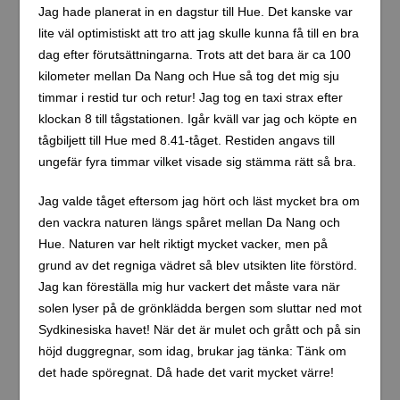
Jag hade planerat in en dagstur till Hue. Det kanske var
lite väl optimistiskt att tro att jag skulle kunna få till en bra
dag efter förutsättningarna. Trots att det bara är ca 100
kilometer mellan Da Nang och Hue så tog det mig sju
timmar i restid tur och retur! Jag tog en taxi strax efter
klockan 8 till tågstationen. Igår kväll var jag och köpte en
tågbiljett till Hue med 8.41-tåget. Restiden angavs till
ungefär fyra timmar vilket visade sig stämma rätt så bra.
Jag valde tåget eftersom jag hört och läst mycket bra om
den vackra naturen längs spåret mellan Da Nang och
Hue. Naturen var helt riktigt mycket vacker, men på
grund av det regniga vädret så blev utsikten lite förstörd.
Jag kan föreställa mig hur vackert det måste vara när
solen lyser på de grönklädda bergen som sluttar ned mot
Sydkinesiska havet! När det är mulet och grått och på sin
höjd duggregnar, som idag, brukar jag tänka: Tänk om
det hade spöregnat. Då hade det varit mycket värre!