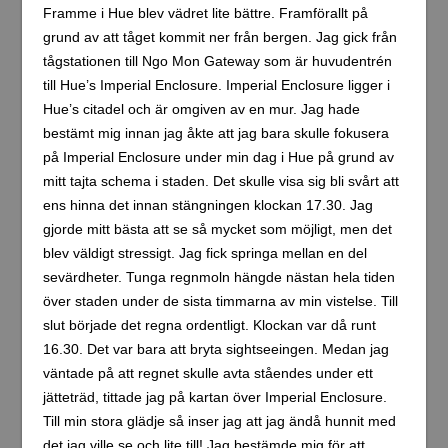
Framme i Hue blev vädret lite bättre. Framförallt på
grund av att tåget kommit ner från bergen. Jag gick från
tågstationen till Ngo Mon Gateway som är huvudentrén
till Hue’s Imperial Enclosure. Imperial Enclosure ligger i
Hue’s citadel och är omgiven av en mur. Jag hade
bestämt mig innan jag åkte att jag bara skulle fokusera
på Imperial Enclosure under min dag i Hue på grund av
mitt tajta schema i staden. Det skulle visa sig bli svårt att
ens hinna det innan stängningen klockan 17.30. Jag
gjorde mitt bästa att se så mycket som möjligt, men det
blev väldigt stressigt. Jag fick springa mellan en del
sevärdheter. Tunga regnmoln hängde nästan hela tiden
över staden under de sista timmarna av min vistelse. Till
slut började det regna ordentligt. Klockan var då runt
16.30. Det var bara att bryta sightseeingen. Medan jag
väntade på att regnet skulle avta ståendes under ett
jätteträd, tittade jag på kartan över Imperial Enclosure.
Till min stora glädje så inser jag att jag ändå hunnit med
det jag ville se och lite till! Jag bestämde mig för att