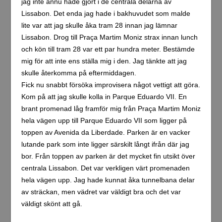
jag inte ännu hade gjort i de centrala delarna av
Lissabon. Det enda jag hade i bakhuvudet som malde
lite var att jag skulle åka tram 28 innan jag lämnar
Lissabon. Drog till Praça Martim Moniz strax innan lunch
och kön till tram 28 var ett par hundra meter. Bestämde
mig för att inte ens ställa mig i den. Jag tänkte att jag
skulle återkomma på eftermiddagen.
Fick nu snabbt försöka improvisera något vettigt att göra.
Kom på att jag skulle kolla in Parque Eduardo VII. En
brant promenad låg framför mig från Praça Martim Moniz
hela vägen upp till Parque Eduardo VII som ligger på
toppen av Avenida da Liberdade. Parken är en vacker
lutande park som inte ligger särskilt långt ifrån där jag
bor. Från toppen av parken är det mycket fin utsikt över
centrala Lissabon. Det var verkligen värt promenaden
hela vägen upp. Jag hade kunnat åka tunnelbana delar
av sträckan, men vädret var väldigt bra och det var
väldigt skönt att gå.