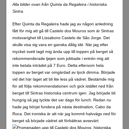
Alla bilder ovan från Quinta da Regaleira i historiska
Sintra.
Efter Quinta da Regaleira hade jag av någon anledning
fått för mig att gå till Castelo dos Mouros som är Sintras
motsvarighet till Lissabons Castelo de São Jorge. Det
skulle visa sig vara en ganska dålig idé. När jag efter
mycket svett tagit mig ända upp till toppen på berget så
rekommenderade tjejen som jobbade i entrén mig att
inte betala inträdet på 7 Euro. Detta eftersom hela
toppen av berget var omgärdad av tjock dimma. Började
vid det här laget att bli lite less på vädret. Bestämde mig
för att följa rekommendationen och gick istället ned från
berget till Sintras historiska centrum igen. Jag började bli
hungrig så jag tyckte det var dags för lunch. Redan nu
hade jag börjat fundera på nästa destination, Cabo da
Roca. Det ironiska är att när jag kommit halvvägs ned för
berget så började vädret att förbättras avsevärt.