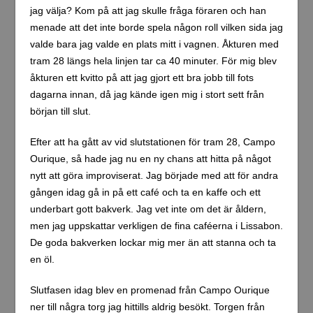
jag välja? Kom på att jag skulle fråga föraren och han
menade att det inte borde spela någon roll vilken sida jag
valde bara jag valde en plats mitt i vagnen. Åkturen med
tram 28 längs hela linjen tar ca 40 minuter. För mig blev
åkturen ett kvitto på att jag gjort ett bra jobb till fots
dagarna innan, då jag kände igen mig i stort sett från
början till slut.
Efter att ha gått av vid slutstationen för tram 28, Campo
Ourique, så hade jag nu en ny chans att hitta på något
nytt att göra improviserat. Jag började med att för andra
gången idag gå in på ett café och ta en kaffe och ett
underbart gott bakverk. Jag vet inte om det är åldern,
men jag uppskattar verkligen de fina caféerna i Lissabon.
De goda bakverken lockar mig mer än att stanna och ta
en öl.
Slutfasen idag blev en promenad från Campo Ourique
ner till några torg jag hittills aldrig besökt. Torgen från