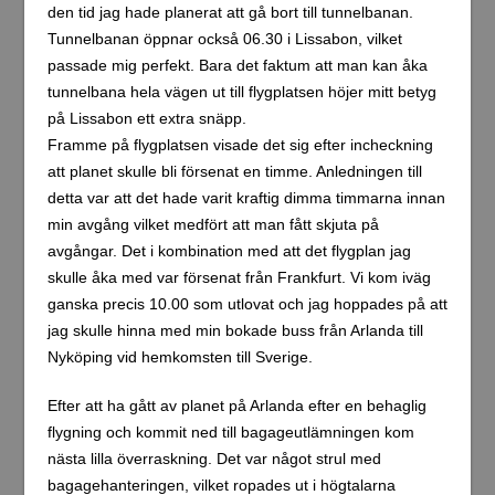
den tid jag hade planerat att gå bort till tunnelbanan.
Tunnelbanan öppnar också 06.30 i Lissabon, vilket
passade mig perfekt. Bara det faktum att man kan åka
tunnelbana hela vägen ut till flygplatsen höjer mitt betyg
på Lissabon ett extra snäpp.
Framme på flygplatsen visade det sig efter incheckning
att planet skulle bli försenat en timme. Anledningen till
detta var att det hade varit kraftig dimma timmarna innan
min avgång vilket medfört att man fått skjuta på
avgångar. Det i kombination med att det flygplan jag
skulle åka med var försenat från Frankfurt. Vi kom iväg
ganska precis 10.00 som utlovat och jag hoppades på att
jag skulle hinna med min bokade buss från Arlanda till
Nyköping vid hemkomsten till Sverige.
Efter att ha gått av planet på Arlanda efter en behaglig
flygning och kommit ned till bagageutlämningen kom
nästa lilla överraskning. Det var något strul med
bagagehanteringen, vilket ropades ut i högtalarna