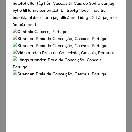
hotellet efter tåg från Cascais till Cais do Sodré där jag
bytte till tunnelbanenätet. En trevlig ”loop” med tre
besökta platser hann jag alltså med idag. Det är jag mer
än nöjd med.
Bilder från badorten Cascais ovan.
Det tar på krafterna att göra en sådan här dag. Det är
dock väldigt roliga dagar. Det jag undrar lite nu är hur jag
ska orka med en ordentlig utekväll i Lissabon ikväll.