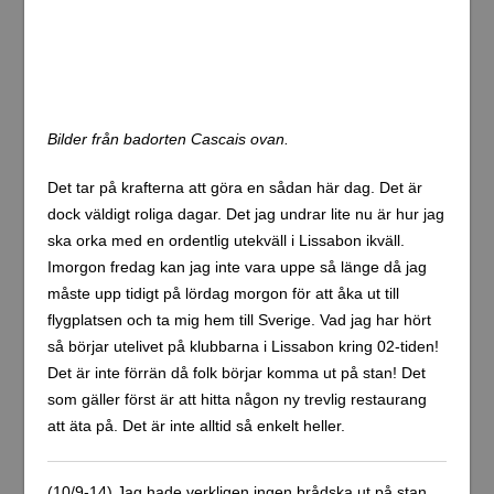
mycket oroväckande ut. Syd- och sydostasien ser riktigt
illa ut där både lagligt och olagligt fiske har nått enorma
proportioner. Det var en otroligt lång kö för att komma in
så populariteten verkar vara stor för denna attraktion.
Lite bilder från Oceanário de Lisboa nedan.