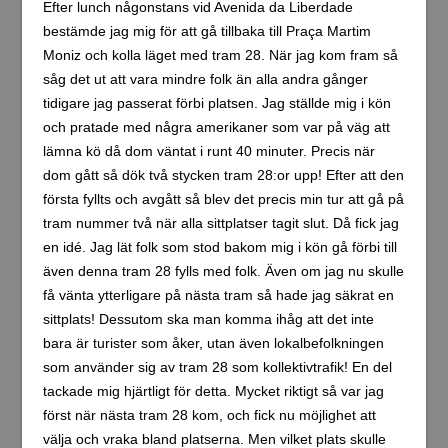
Efter lunch någonstans vid Avenida da Liberdade
bestämde jag mig för att gå tillbaka till Praça Martim
Moniz och kolla läget med tram 28. När jag kom fram så
såg det ut att vara mindre folk än alla andra gånger
tidigare jag passerat förbi platsen. Jag ställde mig i kön
och pratade med några amerikaner som var på väg att
lämna kö då dom väntat i runt 40 minuter. Precis när
dom gått så dök två stycken tram 28:or upp! Efter att den
första fyllts och avgått så blev det precis min tur att gå på
tram nummer två när alla sittplatser tagit slut. Då fick jag
en idé. Jag lät folk som stod bakom mig i kön gå förbi till
även denna tram 28 fylls med folk. Även om jag nu skulle
få vänta ytterligare på nästa tram så hade jag säkrat en
sittplats! Dessutom ska man komma ihåg att det inte
bara är turister som åker, utan även lokalbefolkningen
som använder sig av tram 28 som kollektivtrafik! En del
tackade mig hjärtligt för detta. Mycket riktigt så var jag
först när nästa tram 28 kom, och fick nu möjlighet att
välja och vraka bland platserna. Men vilket plats skulle