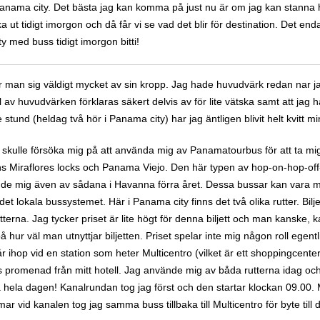
 Panama city. Det bästa jag kan komma på just nu är om jag kan stanna h
ut tidigt imorgon och då får vi se vad det blir för destination. Det enda
 med buss tidigt imorgon bitti!
ar man sig väldigt mycket av sin kropp. Jag hade huvudvärk redan nar 
 av huvudvärken förklaras säkert delvis av för lite vätska samt att jag 
 stund (heldag två hör i Panama city) har jag äntligen blivit helt kvitt 
ag skulle försöka mig på att använda mig av Panamatourbus för att ta mig 
 Miraflores locks och Panama Viejo. Den här typen av hop-on-hop-off-
nde mig även av sådana i Havanna förra året. Dessa bussar kan vara 
ig det lokala bussystemet. Här i Panama city finns det två olika rutter. Bil
tterna. Jag tycker priset är lite högt för denna biljett och man kanske
 hur väl man utnyttjar biljetten. Priset spelar inte mig någon roll egen
ihop vid en station som heter Multicentro (vilket är ett shoppingcenter
ers promenad från mitt hotell. Jag använde mig av båda rutterna idag o
 hela dagen! Kanalrundan tog jag först och den startar klockan 09.00. 
r vid kanalen tog jag samma buss tillbaka till Multicentro för byte till 