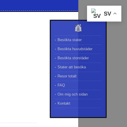
SV
Besökta stater
Besökta huvudstäder
Besökta storstäder
Stater att besöka
Resor totalt
FAQ
Om mig och sidan
Kontakt