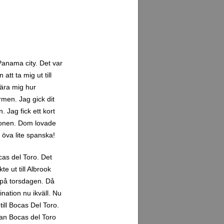
 Panama city. Det var
tt ta mig ut till
 lära mig hur
rmen. Jag gick dit
 Jag fick ett kort
ationen. Dom lovade
 öva lite spanska!
ocas del Toro. Det
e ut till Albrook
t på torsdagen. Då
nation nu ikväll. Nu
 till Bocas Del Toro.
lan Bocas del Toro