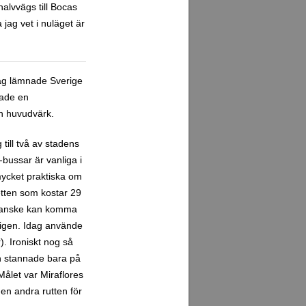
alvvägs till Bocas
 jag vet i nuläget är
jag lämnade Sverige
hade en
min huvudvärk.
till två av stadens
bussar är vanliga i
mycket praktiska om
jetten som kostar 29
, kanske kan komma
tligen. Idag använde
). Ironiskt nog så
ch stannade bara på
Målet var Miraflores
den andra rutten för