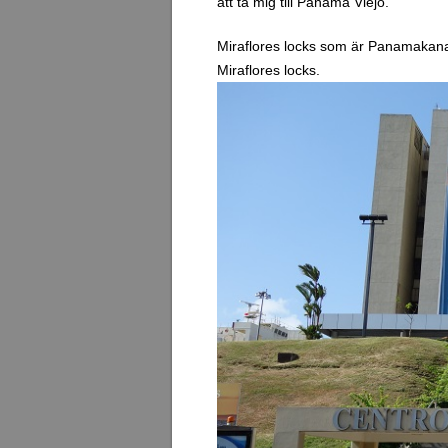
att ta mig till Panama Viejo.
Miraflores locks som är Panamakanal
Miraflores locks.