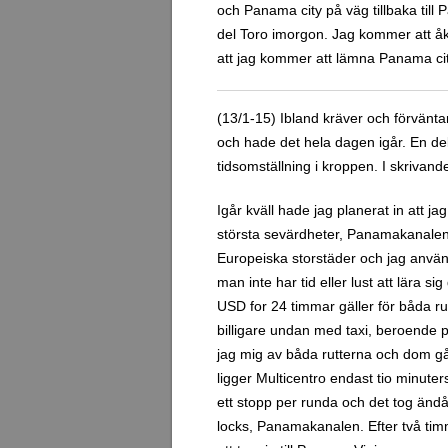
och Panama city på väg tillbaka till
del Toro imorgon. Jag kommer att åka 
att jag kommer att lämna Panama city
(13/1-15) Ibland kräver och förvänt
och hade det hela dagen igår. En del
tidsomställning i kroppen. I skrivande
Igår kväll hade jag planerat in att j
största sevärdheter, Panamakanalens
Europeiska storstäder och jag anvä
man inte har tid eller lust att lära s
USD for 24 timmar gäller för båda ru
billigare undan med taxi, beroende på
jag mig av båda rutterna och dom går 
ligger Multicentro endast tio minut
ett stopp per runda och det tog ändå
locks, Panamakanalen. Efter två timma