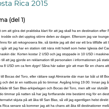
ta Rica 2015
a (del 1)
om att göra det praktiska klart för att jag skall ha en destination efter
g trodde och det upptog större delen av dagen. Eftersom jag var tvungen a
nns för att rekognosera lite, så tänkte jag att det var ett bra tillfälle att
går att jag har en station rätt nära mitt hotell som heter Iglesia del Ca
maskin där. Korten kostar 2 USD och jag stoppade in 10 USD i maskinen.
 till att jag gjorde en reklamation till personalen i informationen på st
a mina 8 USD om ca fem dygn! Såna här saker gör att man får en chans att
ill Bocas del Toro, eller rättare sagt Almirante där man tar båt ut till B
 och det är en nattbuss på tio timmar. Avgång kring 19.00. Innan jag åkt
både till San Blas-arkipelagen och Bocas del Toro, men allt var slutsål
tio timmar på natten så har jag fortfarande inte bestämt mig för en desti
rnativt skjuta på att åka till San Blas, så vill jag egentligen helst direkt
ta Rica senare så kommer jag att ha chans att åka till destinationer mel