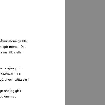
. Åtminstone gällde
n igår morse. Det
 inställda eller
lbar avgång. Ett
”SMA401”. Till
å ut och sätta sig i
gn när jag gick
 problem med