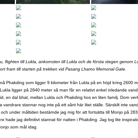
u, flighten till Lukla, ankomsten till Lukla och de första stegen genom L
rport fram till starten på trekken vid Pasang Lhamo Memorial Gate.
 nå Phakding som ligger 9 kilometer från Lukla på en höjd kring 2600 m
 Lukla ligger på 2840 meter så man får en relativt enkel inledande van
ltid, en dal bhat, mellan Lukla och Phakding hos en liten familj. Dom v
vandrare stannar nog inte på ett sånt här litet ställe. Särskilt inte van
 och under måltiden bestämde jag mig för att fortsätta till Monjo på 283
 hade jag definitivt stannat för natten i Phakding. Jag tog lite inspirat
Monjo som mål idag.