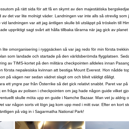
essutom på rätt sida för att få en skymt av den majestätiska bergskedjan
 av det var lite molnigt väder. Landningen var inte alls så otrevlig som
 landningen var att jag äntligen skulle bli utsläppt på tröskeln till Hi
de uppriktigt sagt svårt att hålla tillbaka tårarna när jag gick av planet
ch lite omorganisering i ryggsäcken så var jag redo för min första trekki
a plan som landade och startade på den världsberömda flygplatsen. Sed
ing av TIMS-kortet på den militära checkpointen alldeles innan Pasa
en första nepalesiska kvinnan att bestiga Mount Everest. Hon nådde to
on på vägen ner sedan vädret slagit om och blivit väldigt dåligt.
a ett yngre par från Österrike så det gick relativt snabbt. Paret var på 
 en fråga av polisen i checkpointen om jag hade någon guide vilket gjord
ventuellt skulle möta upp en guide i Namche Bazaar. Man vet ju aldrig o
et var någon sorts vit lögn jag kom upp med i mitt svar. Efter en kort s
 äntligen på väg in i Sagarmatha National Park!