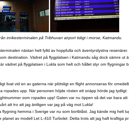
rån inrikesterminalen på Tribhuvan airport tidigt i morse, Katmandu.
esterminalen nästan helt fylld av hoppfulla och äventyrslystna resenärer
om destination. Vädret på flygplatsen i Katmandu såg dock sämre ut ä
 vädret på flygplatsen i Lukla som helt och hållet styr om flygningar blir
digt livat vid en av gaterna när plötsligt en flight annonseras för omede
a ropades upp. När personen höjde rösten ett snäpp hörde jag tydligt: 
 flightnummer som ropades upp! Gaten var nu öppen så det var bara att g
årt att tro att jag äntligen var jag på väg mot Lukla!
na flygning hemma i Sverige var nu som bortblåst. Jag kände mig helt lu
ade planet av modell Let L-410 Turbolet. Detta trots att jag haft kraftiga