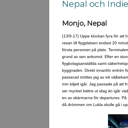
Nepal och Indi
Monjo, Nepal
(13/9-17) Uppe klockan fyra för att 
resan till flygplatsen endast 20 minu
första personen på plats. Terminalen 
grund av sen ankomst. Efter en stun
flygbolagsanställda samt säkerhetsp
byggnaden. Direkt innanför entrén fi
passerad möttes jag av ett välbekan
min biljett igår. Jag passade på att 
ser mycket bättre ut idag än igår vä
en av skärmarna för departures. På ö
då drömmen om Lukla skulle gå i upp