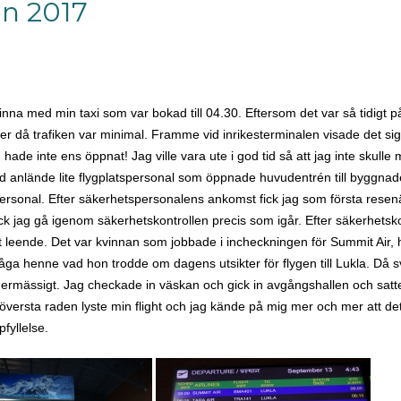
en 2017
hinna med min taxi som var bokad till 04.30. Eftersom det var så tidigt
ter då trafiken var minimal. Framme vid inrikesterminalen visade det sig
hade inte ens öppnat! Jag ville vara ute i god tid så att jag inte skulle 
d anlände lite flygplatspersonal som öppnade huvudentrén till byggna
ersonal. Efter säkerhetspersonalens ankomst fick jag som första resen
ck jag gå igenom säkerhetskontrollen precis som igår. Efter säkerhetsko
t leende. Det var kvinnan som jobbade i incheckningen för Summit Ai
fråga henne vad hon trodde om dagens utsikter för flygen till Lukla. Då 
dermässigt. Jag checkade in väskan och gick in avgångshallen och satte
versta raden lyste min flight och jag kände på mig mer och mer att det
fyllelse.