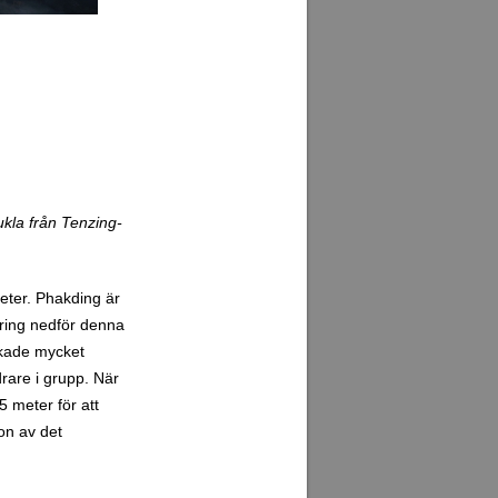
ukla från Tenzing-
eter. Phakding är
dring nedför denna
erkade mycket
drare i grupp. När
5 meter för att
ion av det