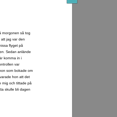
 på morgonen så tog
 att jag var den
missa flyget på
den. Sedan anlände
är komma in i
ntrollen var
r, hon som bokade om
svarade hon att det
 mig och tittade på
ta skulle bli dagen