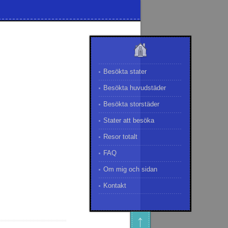
Besökta stater
Besökta huvudstäder
Besökta storstäder
Stater att besöka
Resor totalt
FAQ
Om mig och sidan
Kontakt