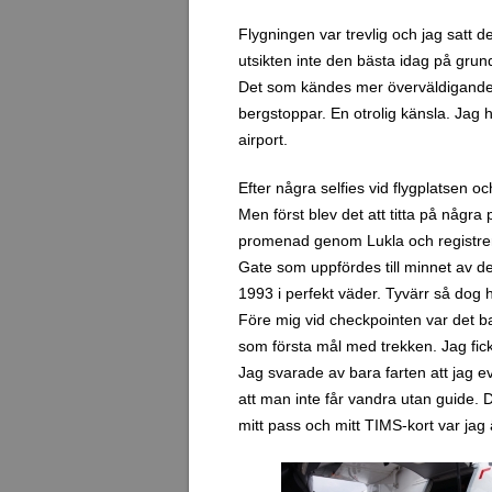
Flygningen var trevlig och jag satt d
utsikten inte den bästa idag på grund
Det som kändes mer överväldigande vid
bergstoppar. En otrolig känsla. Jag ha
airport.
Efter några selfies vid flygplatsen o
Men först blev det att titta på någr
promenad genom Lukla och registrer
Gate som uppfördes till minnet av d
1993 i perfekt väder. Tyvärr så dog h
Före mig vid checkpointen var det bar
som första mål med trekken. Jag fick
Jag svarade av bara farten att jag e
att man inte får vandra utan guide. D
mitt pass och mitt TIMS-kort var jag