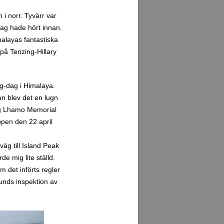
 i norr. Tyvärr var
 jag hade hört innan.
malayas fantastiska
 på Tenzing-Hillary
ng-dag i Himalaya.
an blev det en lugn
ng Lhamo Memorial
ppen den 22 april
väg till Island Peak
e mig lite ställd.
m det införts regler
tunds inspektion av