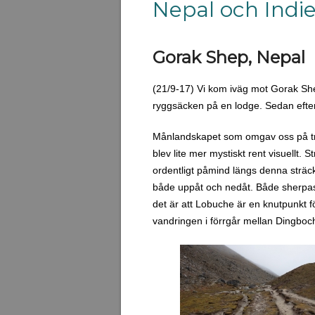
Nepal och Indi
Gorak Shep, Nepal
(21/9-17) Vi kom iväg mot Gorak Shep
ryggsäcken på en lodge. Sedan efter
Månlandskapet som omgav oss på trekk
blev lite mer mystiskt rent visuellt. 
ordentligt påmind längs denna sträcka
både uppåt och nedåt. Både sherpas oc
det är att Lobuche är en knutpunkt
vandringen i förrgår mellan Dingboch