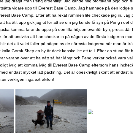
e jag dragit ifrån Peng ordentligt. Jag kände mig oförskämt pigg och fr
tsätta vidare upp till Everest Base Camp. Jag hamnade på den lodge s
Everest Base Camp. Efter att ha rekat rummen lite checkade jag in. Jag 
r att ha ätit upp gick jag ut för att se om jag kunde få syn på Peng i det
 jacka komma farande uppe på den lilla höjden ovanför byn, precis där 
r för att undvika att han checkar in på någon av de första lodgerna ma
lir det att valet faller på någon av de närmsta lodgerna när man är tröt
t kalla Gorak Shep en by är dock kanske lite att ta i. Efter en stund får
ar varann över att ha nått så här långt och Peng verkar också vara väl
roligt ivrig att komma iväg till Everest Base Camp eftersom hans inche
med endast mycket lätt packning. Det är obeskrivligt skönt att endast ha
n verkligen inga extrakilon!