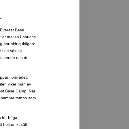
p.
l Everest Base
kligt mellan Lobuche
 har aldrig tidigare
i ett väldigt
utseende och det
oppar i området.
iten viker man av
erest Base Camp. När
ller samma tempo som
a för höga
helt unikt sätt.