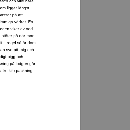
äsch och ville bara
om ligger längst
passar på att
 dimmiga vädret. En
leden viker av ned
n stöter på när man
t. I regel så är dom
 han syn på mig och
digt pigg och
ckning på lodgen går
 tre kilo packning