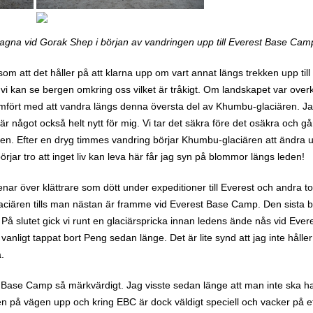
tagna vid Gorak Shep i början av vandringen upp till Everest Base Cam
t som att det håller på att klarna upp om vart annat längs trekken upp til
t vi kan se bergen omkring oss vilket är tråkigt. Om landskapet var over
mfört med att vandra längs denna översta del av Khumbu-glaciären. Jag
 är något också helt nytt för mig. Vi tar det säkra före det osäkra och går 
en. Efter en dryg timmes vandring börjar Khumbu-glaciären att ändra 
örjar tro att inget liv kan leva här får jag syn på blommor längs leden!
ar över klättrare som dött under expeditioner till Everest och andra t
aciären tills man nästan är framme vid Everest Base Camp. Den sista b
 På slutet gick vi runt en glaciärspricka innan ledens ände nås vid Ev
vanligt tappat bort Peng sedan länge. Det är lite synd att jag inte hå
.
t Base Camp så märkvärdigt. Jag visste sedan länge att man inte ska h
n på vägen upp och kring EBC är dock väldigt speciell och vacker på ett 