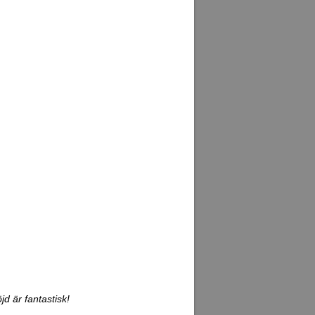
d är fantastisk!
 fick se hans
ända hit. Han hade
 kramade och
många faktorer som
ara släpper
et visade sig vara
hit. Dom hade mycket
onliga dröm-trek.
 Kongma La Pass på
andringen ner
rjade jag få
ig. Att få huvudvärk
t var vätskebrist