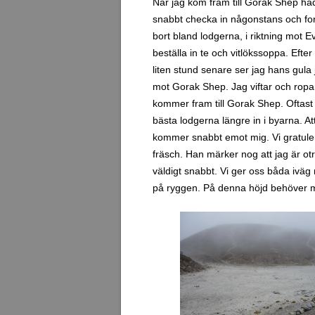
När jag kom fram till Gorak Shep had
snabbt checka in någonstans och for
bort bland lodgerna, i riktning mot 
beställa in te och vitlökssoppa. Efte
liten stund senare ser jag hans gula
mot Gorak Shep. Jag viftar och ropa
kommer fram till Gorak Shep. Oftast b
bästa lodgerna längre in i byarna. At
kommer snabbt emot mig. Vi gratuler
fräsch. Han märker nog att jag är ot
väldigt snabbt. Vi ger oss båda iväg 
på ryggen. På denna höjd behöver ma