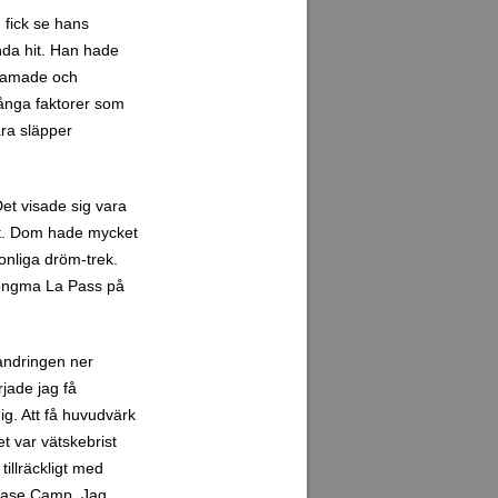
tillräckligt med
 Base Camp. Jag
g skulle dyka upp
ttnet. Lagom till när
 höjdsjuka. Jag
 var beställd till
större matlust. Jag
imorgon är det
öjdpunkterna på hela
n Everest Base
 imorgon, skulle
 ska påbörja
ag som väntar. Så
v två mål nu. Det
t imponerad av efter