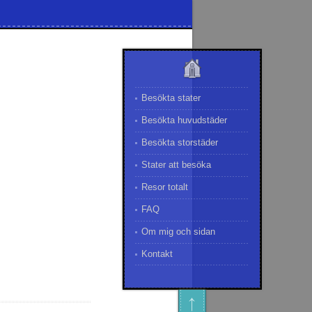
Besökta stater
Besökta huvudstäder
Besökta storstäder
Stater att besöka
Resor totalt
FAQ
Om mig och sidan
Kontakt