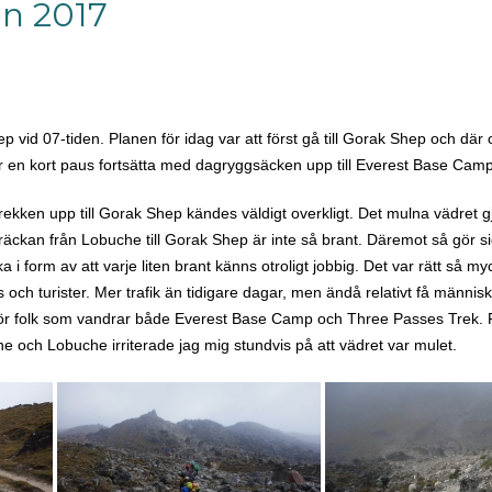
en 2017
 vid 07-tiden. Planen för idag var att först gå till Gorak Shep och där 
 en kort paus fortsätta med dagryggsäcken upp till Everest Base Camp
en upp till Gorak Shep kändes väldigt overkligt. Det mulna vädret gjor
Sträckan från Lobuche till Gorak Shep är inte så brant. Däremot så gör si
 i form av att varje liten brant känns otroligt jobbig. Det var rätt så my
h turister. Mer trafik än tidigare dagar, men ändå relativt få människo
 för folk som vandrar både Everest Base Camp och Three Passes Trek.
e och Lobuche irriterade jag mig stundvis på att vädret var mulet.