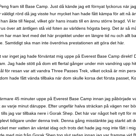
ket mer vatten än väntat idag och trots det hade jag nog inte fått i mig 
 hade med mig från Gorak Shep tog slut redan innan jag var framme vid
 ner till Gorak Shep igen. Under den korta stund jag väntade på att Pen
! Huvudvärken försvann temporärt en stund efter att jag hade fått i mig va
it tillbaka igen. Peng hade ingen huvudvärk eller andra symptom på
 och gick sedan och la mig och sov ett par timmar fram till middagen som
 någon timme, men när det var dags att äta hade jag som väntat ingen 
on dal bhat.
nu sämre började jag känna viss oro inför morgondagen. Vid 04-tiden 
ill toppen av Kala Patthar på 5550 meters höjd. Detta anses vara en av h
gen till det är att man däruppe får den bästa utsikten av Everest. Frå
taget då berget är skymt av andra berg. Även om jag skulle må bättre
ill Kala Patthar som tar några timmar är det dessutom meningen att man
t ner som Dingboche eller Pheriche. Det är helt enkelt en väldigt tuff d
sk att klara av att genomföra i det tillstånd jag befann mig under kvällen.
Kala Patthar inte skulle bli av imorgon. Jag har åtminstone klarat ett a
faktiskt mer än väl. Det som åstadkommits rent fysiskt idag blev jag småt