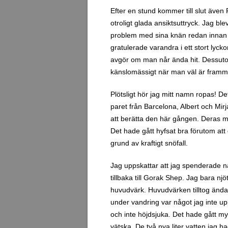
och inte höjdsjuka. Det hade gått myc
vätska. De två nya liter vatten jag
kände mig rejält törstig när jag kom
drack jag nästan två liter vatten till
Peng dök upp hade huvudvärken komm
berättade för honom om mitt tillstånd
18.30. Jag lyckades åtminstone sova
fick ändå i mig all mat. En rejäl porti
Då jag efter middagen kände mig än
planerat att vi skall börja gå upp t
Everest Base Camp-trekken. Anlednin
Camp ser man inte Everest överhuvud
jag verkligen orka? Efter besöket t
vandringen nedåt, eventuellt så lång
pass tuff att den inte kändes realisti
Jag känner mig relativt nöjd även om 
jag har fått uppleva hittills räcker 