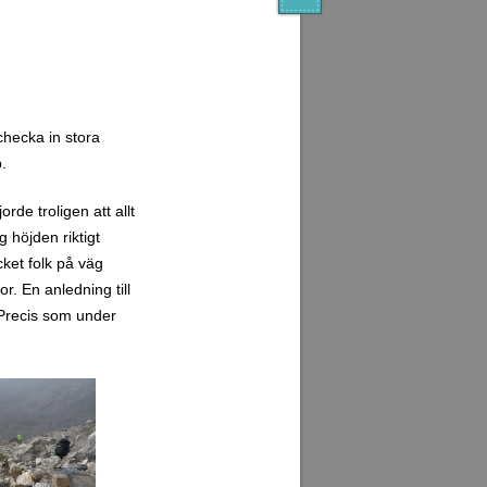
checka in stora
.
de troligen att allt
g höjden riktigt
cket folk på väg
r. En anledning till
 Precis som under