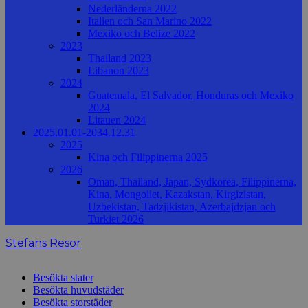
Nederländerna 2022
Italien och San Marino 2022
Mexiko och Belize 2022
2023
Thailand 2023
Libanon 2023
2024
Guatemala, El Salvador, Honduras och Mexiko
2024
Litauen 2024
2025.01.01-2034.12.31
2025
Kina och Filippinerna 2025
2026
Oman, Thailand, Japan, Sydkorea, Filippinerna,
Kina, Mongoliet, Kazakstan, Kirgizistan,
Uzbekistan, Tadzjikistan, Azerbajdzjan och
Turkiet 2026
Stefans Resor
Besökta stater
Besökta huvudstäder
Besökta storstäder