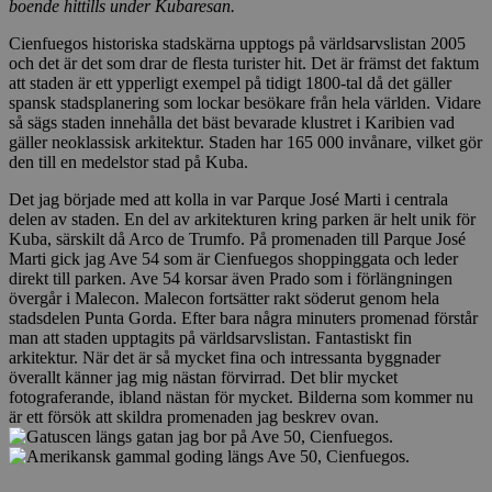
boende hittills under Kubaresan.
Cienfuegos historiska stadskärna upptogs på världsarvslistan 2005
och det är det som drar de flesta turister hit. Det är främst det faktum
att staden är ett ypperligt exempel på tidigt 1800-tal då det gäller
spansk stadsplanering som lockar besökare från hela världen. Vidare
så sägs staden innehålla det bäst bevarade klustret i Karibien vad
gäller neoklassisk arkitektur. Staden har 165 000 invånare, vilket gör
den till en medelstor stad på Kuba.
Det jag började med att kolla in var Parque José Marti i centrala
delen av staden. En del av arkitekturen kring parken är helt unik för
Kuba, särskilt då Arco de Trumfo. På promenaden till Parque José
Marti gick jag Ave 54 som är Cienfuegos shoppinggata och leder
direkt till parken. Ave 54 korsar även Prado som i förlängningen
övergår i Malecon. Malecon fortsätter rakt söderut genom hela
stadsdelen Punta Gorda. Efter bara några minuters promenad förstår
man att staden upptagits på världsarvslistan. Fantastiskt fin
arkitektur. När det är så mycket fina och intressanta byggnader
överallt känner jag mig nästan förvirrad. Det blir mycket
fotograferande, ibland nästan för mycket. Bilderna som kommer nu
är ett försök att skildra promenaden jag beskrev ovan.