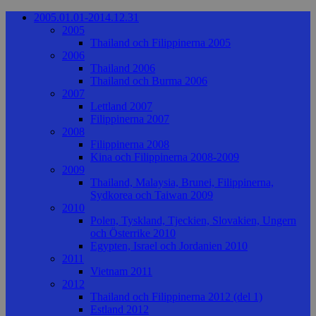
2005.01.01-2014.12.31
2005
Thailand och Filippinerna 2005
2006
Thailand 2006
Thailand och Burma 2006
2007
Lettland 2007
Filippinerna 2007
2008
Filippinerna 2008
Kina och Filippinerna 2008-2009
2009
Thailand, Malaysia, Brunei, Filippinerna,
Sydkorea och Taiwan 2009
2010
Polen, Tyskland, Tjeckien, Slovakien, Ungern
och Österrike 2010
Egypten, Israel och Jordanien 2010
2011
Vietnam 2011
2012
Thailand och Filippinerna 2012 (del 1)
Estland 2012