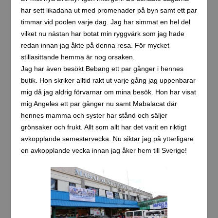
har sett likadana ut med promenader på byn samt ett par
timmar vid poolen varje dag. Jag har simmat en hel del
vilket nu nästan har botat min ryggvärk som jag hade
redan innan jag åkte på denna resa. För mycket
stillasittande hemma är nog orsaken.
Jag har även besökt Bebang ett par gånger i hennes
butik. Hon skriker alltid rakt ut varje gång jag uppenbarar
mig då jag aldrig förvarnar om mina besök. Hon har visat
mig Angeles ett par gånger nu samt Mabalacat där
hennes mamma och syster har stånd och säljer
grönsaker och frukt. Allt som allt har det varit en riktigt
avkopplande semestervecka. Nu siktar jag på ytterligare
en avkopplande vecka innan jag åker hem till Sverige!