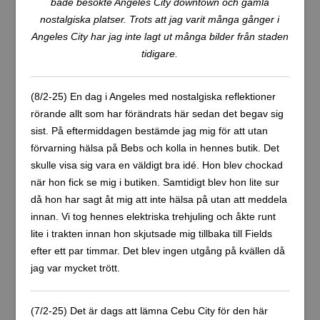
jag checkat in och kommit upp på rummet så inser jag
snabbt att rummet slår mina rätt höga förväntningar.
Hotellet har också pool vilket var väldigt viktigt för mig då
det inte finns något hav inpå knuten här.
Manila, Filippinerna →
Detta inlägg: Angeles City, Pampanga, Filippinerna
← Cebu City, Cebu, Filippinerna (del 2)
Tillbaka till resans startsida
Skriv en kommentar
Din e-postadress kommer inte publiceras.
Obligatoriska fält är
märkta
*