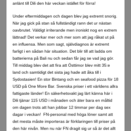
anlänt till Dili den här veckan istället för förra!
Under eftermiddagen och dagen blev jag extremt snorig.
När jag gick på stan så fullständigt rann det ur nästan
oavbrutet. Väldigt irriterande men ironiskt nog en extrem
lättnad! Det verkar mer och mer som att jag råkat ut på
en influensa. Men som sagt, självdiagnos är extremt
farligt i en sådan här situation. Det blir till att ladda om
batterierna på Bali nu och sedan får jag se vad jag gör.
Till middag blev det att fira att Östtimor blev mitt 35:e
land och samtidigt det sista jag hade att åka till i
Sydostasien! En stor Bintang och en seafood pizza för 18
USD på One More Bar. Svenska priser i ett världens allra
fattigaste länder! En säkerhetsvakt jag lärt känna här i
Dili tjänar 115 USD i månaden och äter bara en måltid
om dagen trots att han jobbar 12 timmar per dag sex
dagar i veckan! FN-personal med höga löner samt att
det mesta måste importeras är förklaringen till priser på
den här nivån. Men nu när FN dragit sig ur så är det allt