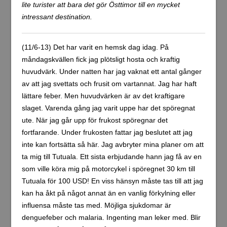
lite turister att bara det gör Östtimor till en mycket
intressant destination.
(11/6-13) Det har varit en hemsk dag idag. På
måndagskvällen fick jag plötsligt hosta och kraftig
huvudvärk. Under natten har jag vaknat ett antal gånger
av att jag svettats och frusit om vartannat. Jag har haft
lättare feber. Men huvudvärken är av det kraftigare
slaget. Varenda gång jag varit uppe har det spöregnat
ute. När jag går upp för frukost spöregnar det
fortfarande. Under frukosten fattar jag beslutet att jag
inte kan fortsätta så här. Jag avbryter mina planer om att
ta mig till Tutuala. Ett sista erbjudande hann jag få av en
som ville köra mig på motorcykel i spöregnet 30 km till
Tutuala för 100 USD! En viss hänsyn måste tas till att jag
kan ha åkt på något annat än en vanlig förkylning eller
influensa måste tas med. Möjliga sjukdomar är
denguefeber och malaria. Ingenting man leker med. Blir