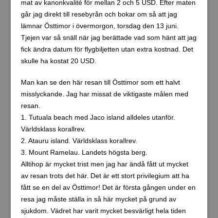
mat av kanonkvalité för mellan 2 och 5 USD. Efter maten
går jag direkt till resebyrån och bokar om så att jag
lämnar Östtimor i övermorgon, torsdag den 13 juni.
Tjejen var så snäll när jag berättade vad som hänt att jag
fick ändra datum för flygbiljetten utan extra kostnad. Det
skulle ha kostat 20 USD.
Man kan se den här resan till Östtimor som ett halvt
misslyckande. Jag har missat de viktigaste målen med
resan.
1. Tutuala beach med Jaco island alldeles utanför.
Världsklass korallrev.
2. Atauru island. Världsklass korallrev.
3. Mount Ramelau. Landets högsta berg.
Alltihop är mycket trist men jag har ändå fått ut mycket
av resan trots det här. Det är ett stort privilegium att ha
fått se en del av Östtimor! Det är första gången under en
resa jag måste ställa in så här mycket på grund av
sjukdom. Vädret har varit mycket besvärligt hela tiden