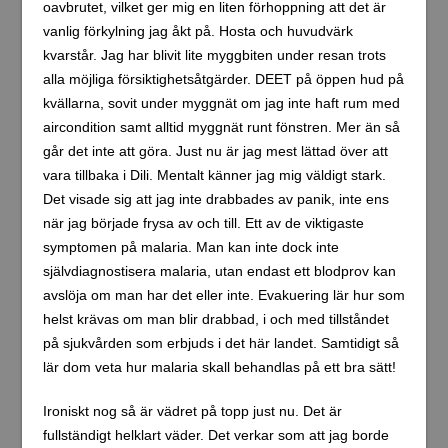
oavbrutet, vilket ger mig en liten förhoppning att det är
vanlig förkylning jag åkt på. Hosta och huvudvärk
kvarstår. Jag har blivit lite myggbiten under resan trots
alla möjliga försiktighetsåtgärder. DEET på öppen hud på
kvällarna, sovit under myggnät om jag inte haft rum med
aircondition samt alltid myggnät runt fönstren. Mer än så
går det inte att göra. Just nu är jag mest lättad över att
vara tillbaka i Dili. Mentalt känner jag mig väldigt stark.
Det visade sig att jag inte drabbades av panik, inte ens
när jag började frysa av och till. Ett av de viktigaste
symptomen på malaria. Man kan inte dock inte
självdiagnostisera malaria, utan endast ett blodprov kan
avslöja om man har det eller inte. Evakuering lär hur som
helst krävas om man blir drabbad, i och med tillståndet
på sjukvården som erbjuds i det här landet. Samtidigt så
lär dom veta hur malaria skall behandlas på ett bra sätt!
Ironiskt nog så är vädret på topp just nu. Det är
fullständigt helklart väder. Det verkar som att jag borde