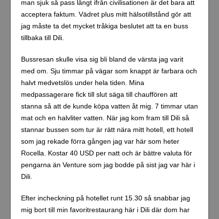
man sjuk så pass långt ifrån civilisationen är det bara att
acceptera faktum. Vädret plus mitt hälsotillstånd gör att
jag måste ta det mycket tråkiga beslutet att ta en buss
tillbaka till Dili.
Bussresan skulle visa sig bli bland de värsta jag varit
med om. Sju timmar på vägar som knappt är farbara och
halvt medvetslös under hela tiden. Mina
medpassagerare fick till slut säga till chauffören att
stanna så att de kunde köpa vatten åt mig. 7 timmar utan
mat och en halvliter vatten. När jag kom fram till Dili så
stannar bussen som tur är rätt nära mitt hotell, ett hotell
som jag rekade förra gången jag var här som heter
Rocella. Kostar 40 USD per natt och är bättre valuta för
pengarna än Venture som jag bodde på sist jag var här i
Dili.
Efter incheckning på hotellet runt 15.30 så snabbar jag
mig bort till min favoritrestaurang här i Dili där dom har