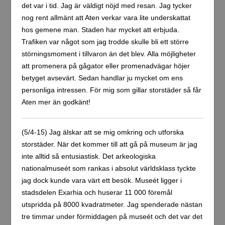
det var i tid. Jag är väldigt nöjd med resan. Jag tycker
nog rent allmänt att Aten verkar vara lite underskattat
hos gemene man. Staden har mycket att erbjuda.
Trafiken var något som jag trodde skulle bli ett större
störningsmoment i tillvaron än det blev. Alla möjligheter
att promenera på gågator eller promenadvägar höjer
betyget avsevärt. Sedan handlar ju mycket om ens
personliga intressen. För mig som gillar storstäder så får
Aten mer än godkänt!
(5/4-15) Jag älskar att se mig omkring och utforska
storstäder. När det kommer till att gå på museum är jag
inte alltid så entusiastisk. Det arkeologiska
nationalmuseét som rankas i absolut världsklass tyckte
jag dock kunde vara värt ett besök. Museét ligger i
stadsdelen Exarhia och huserar 11 000 föremål
utspridda på 8000 kvadratmeter. Jag spenderade nästan
tre timmar under förmiddagen på museét och det var det