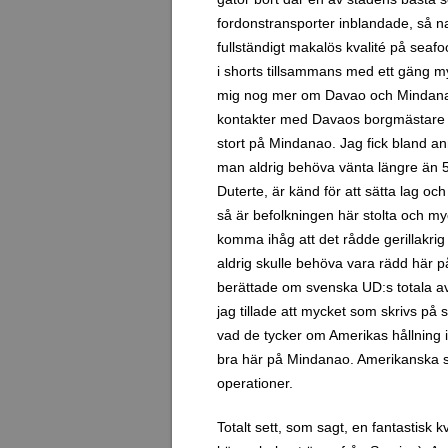
fordonstransporter inblandade, så na
fullständigt makalös kvalité på seafo
i shorts tillsammans med ett gäng myc
mig nog mer om Davao och Mindanao ä
kontakter med Davaos borgmästare (e
stort på Mindanao. Jag fick bland an
man aldrig behöva vänta längre än 5
Duterte, är känd för att sätta lag 
så är befolkningen här stolta och 
komma ihåg att det rådde gerillakrig
aldrig skulle behöva vara rädd här 
berättade om svenska UD:s totala avr
jag tillade att mycket som skrivs på
vad de tycker om Amerikas hållning 
bra här på Mindanao. Amerikanska so
operationer.
Totalt sett, som sagt, en fantastisk