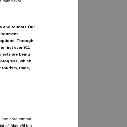
ga människor.
rs and tourists.Our
nvironment
s options. Through
e first ever 911
jects are being
r progress, which
 tourism, trade,
.
en inte bara tomma
t så åker väl folk