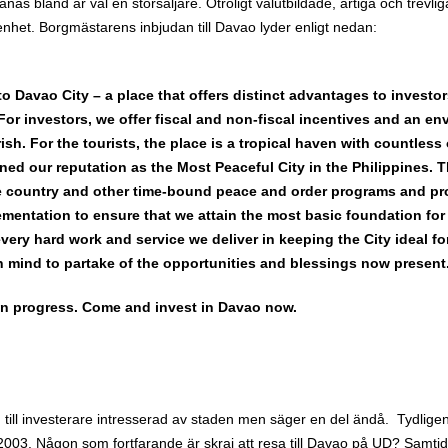
as bland är väl en storsäljare. Otroligt välutbildade, artiga och trevli
renhet. Borgmästarens inbjudan till Davao lyder enligt nedan:
to Davao City – a place that offers distinct advantages to investo
For investors, we offer fiscal and non-fiscal incentives and an e
ish. For the tourists, the place is a tropical haven with countles
ned our reputation as the Most Peaceful City in the Philippines. Th
 country and other time-bound peace and order programs and pro
ementation to ensure that we attain the most basic foundation fo
ery hard work and service we deliver in keeping the City ideal for
mind to partake of the opportunities and blessings now present
 in progress. Come and invest in Davao now.
 till investerare intresserad av staden men säger en del ändå. Tydlig
003. Någon som fortfarande är skraj att resa till Davao på UD? Samtidig