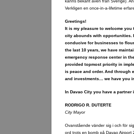
känns bekant även från Sverige). Anan
Verkligen en once-in-a-lifetime erfa
Greetings!
It is my pleasure to welcome you 
city abounds with opportunities. 
conducive for businesses to flour
the last 10 years, we have maintai
emergency response center in the
provided topmost priority in impl
is peace and order. And through ev
and investments… we have you in 
In Davao City you have a partner
RODRIGO R. DUTERTE
City Mayor
Ovanstående vänder sig i och för sig
ord trots en bomb på Davao Airport 2