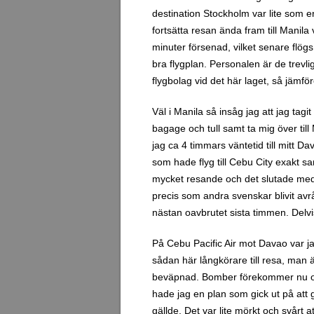
destination Stockholm var lite som 
fortsätta resan ända fram till Manil
minuter försenad, vilket senare flög
bra flygplan. Personalen är de trevli
flygbolag vid det här laget, så jämfö
Väl i Manila så insåg jag att jag tagit
bagage och tull samt ta mig över til
jag ca 4 timmars väntetid till mitt D
som hade flyg till Cebu City exakt sa
mycket resande och det slutade med att
precis som andra svenskar blivit avrå
nästan oavbrutet sista timmen. Delvis
På Cebu Pacific Air mot Davao var j
sådan här långkörare till resa, man 
beväpnad. Bomber förekommer nu och 
hade jag en plan som gick ut på att gl
gällde. Det var lite mörkt och svårt a