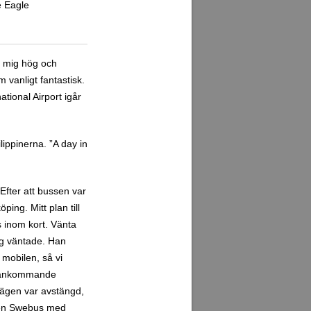
ne Eagle
r mig hög och
m vanligt fantastisk.
tional Airport igår
lippinerna. ”A day in
fter att bussen var
ing. Mitt plan till
s inom kort. Vänta
jag väntade. Han
 mobilen, så vi
en ankommande
vägen var avstängd,
e en Swebus med