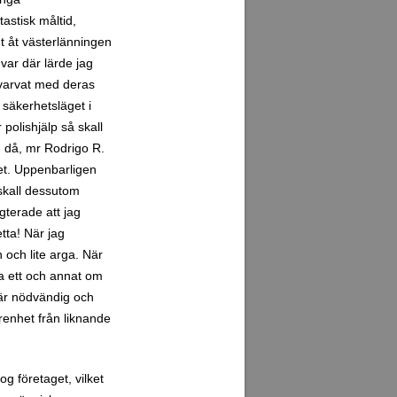
astisk måltid,
gt åt västerlänningen
var där lärde jag
 varvat med deras
säkerhetsläget i
polishjälp så skall
n då, mr Rodrigo R.
et. Uppenbarligen
skall dessutom
gterade att jag
tta! När jag
 och lite arga. När
ra ett och annat om
 är nödvändig och
renhet från liknande
g företaget, vilket