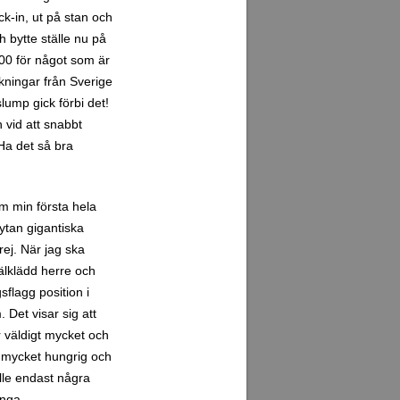
ck-in, ut på stan och
h bytte ställe nu på
900 för något som är
kningar från Sverige
lump gick förbi det!
 vid att snabbt
 Ha det så bra
m min första hela
 ytan gigantiska
rej. När jag ska
välklädd herre och
gsflagg position i
 Det visar sig att
r väldigt mycket och
är mycket hungrig och
älle endast några
inga