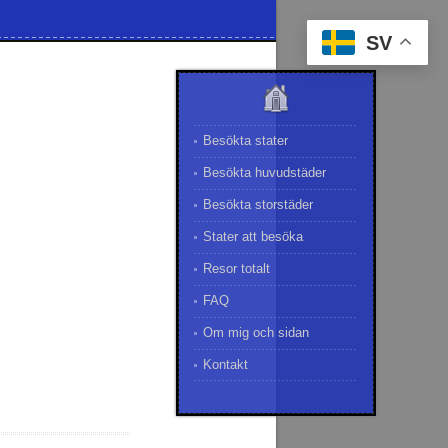
SV
Besökta stater
Besökta huvudstäder
Besökta storstäder
Stater att besöka
Resor totalt
FAQ
Om mig och sidan
Kontakt