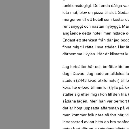
funktionsdugligt. Det enda dåliga var
leta mat, blev en pizza till slut. Sed
morgonen till ett hotell som kostar 
rent snyggt och nästan nybyggt. Man 
angående detta hotell men hittade det
Endast ett stenkast från där jag bodd
finna mig till rätta i nya städer. Har
därhemma i kylan. Här är klimatet ku
Jag fortsätter här och berättar lite
dag i Davao! Jag hade en alldeles fan
staden (2443 kvadratkilometer) till f
köra lite e-load till min lur (fylla p
ställer sig efter mig i kön till den li
sådana lägen. Men han var oerhört tr
det är högt uppsatta affärsmän på vä
man kommer folk nära så fort här, vil
intresserad av att hitta en bra seafo
gator bort där en av stadens bästa 