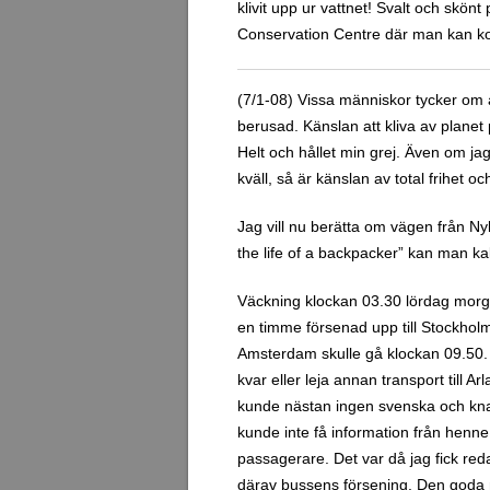
klivit upp ur vattnet! Svalt och skönt 
Conservation Centre där man kan ko
(7/1-08) Vissa människor tycker om 
berusad. Känslan att kliva av planet p
Helt och hållet min grej. Även om ja
kväll, så är känslan av total frihet 
Jag vill nu berätta om vägen från Nyk
the life of a backpacker” kan man kal
Väckning klockan 03.30 lördag morgo
en timme försenad upp till Stockholm
Amsterdam skulle gå klockan 09.50. K
kvar eller leja annan transport till 
kunde nästan ingen svenska och knaper
kunde inte få information från henne
passagerare. Det var då jag fick re
därav bussens försening. Den goda 