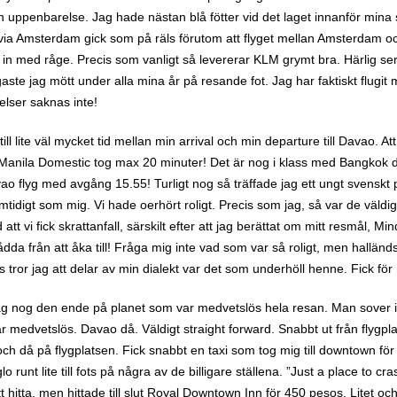
en uppenbarelse. Jag hade nästan blå fötter vid det laget innanför mi
a via Amsterdam gick som på räls förutom att flyget mellan Amsterdam o
s in med råge. Precis som vanligt så levererar KLM grymt bra. Härlig se
gaste jag mött under alla mina år på resande fot. Jag har faktiskt flugit
relser saknas inte!
 till lite väl mycket tid mellan min arrival och min departure till Davao. A
l Manila Domestic tog max 20 minuter! Det är nog i klass med Bangkok de
avao flyg med avgång 15.55! Turligt nog så träffade jag ett ungt svenskt
mtidigt som mig. Vi hade oerhört roligt. Precis som jag, så var de väldi
 vi fick skrattanfall, särskilt efter att jag berättat om mitt resmål, Mi
dda från att åka till! Fråga mig inte vad som var så roligt, men hallän
 tror jag att delar av min dialekt var det som underhöll henne. Fick för
ag nog den ende på planet som var medvetslös hela resan. Man sover in
är medvetslös. Davao då. Väldigt straight forward. Snabbt ut från flygpl
då på flygplatsen. Fick snabbt en taxi som tog mig till downtown fö
o runt lite till fots på några av de billigare ställena. ”Just a place to cr
tt hitta, men hittade till slut Royal Downtown Inn för 450 pesos. Litet oc