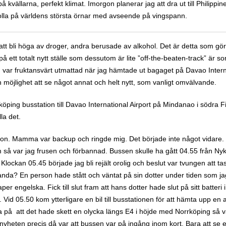
på kvällarna, perfekt klimat. Imorgon planerar jag att dra ut till Philippi
lla på världens största örnar med avseende på vingspann.
att bli höga av droger, andra berusade av alkohol. Det är detta som gö
å ett totalt nytt ställe som dessutom är lite ”off-the-beaten-track” är so
g var fruktansvärt utmattad när jag hämtade ut bagaget på Davao Interna
och möjlighet att se något annat och helt nytt, som vanligt omvälvande.
öping busstation till Davao International Airport på Mindanao i södra Fi
la det.
n. Mamma var backup och ringde mig. Det började inte något vidare. E
 så var jag frusen och förbannad. Bussen skulle ha gått 04.55 från Nyköp
lockan 05.45 började jag bli rejält orolig och beslut var tvungen att ta
Arlanda? En person hade stått och väntat på sin dotter under tiden som 
 engelska. Fick till slut fram att hans dotter hade slut på sitt batteri i
. Vid 05.50 kom ytterligare en bil till busstationen för att hämta upp 
da på att det hade skett en olycka längs E4 i höjde med Norrköping så 
nyheten precis då var att bussen var på ingång inom kort. Bara att s