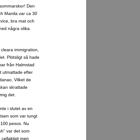
na sommarskor! Den
ch Manila var ca 30
rvice, bra mat och
 med några olika
tt cleara immigration,
t. Plötsligt så hade
 par från Halmstad
gt utmattade efter
ndanao, Vilket de
dskan skrattade
 mig det.
te i slutet av en
atsen som var tungt
r 100 pesos. Nu
ash” var det som
h cellaktigt men