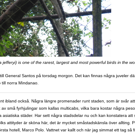
jefferyi) is one of the rarest, largest and most powerful birds in the wo
 till General Santos på torsdag morgon. Det kan finnas några juveler d
p till norra Mindanao.
önt ibland också. Några längre promenader runt staden, som är svår att tä
 små fyrhjulingar som kallas multicabs, vilka bara kostar några pesos
a asiatiska städer. Har sett några stadsdelar nu och kan konstatera att 
Folks attityder är sköna här, det är mycket småstadskänsla över allting. 
rsta hotell, Marco Polo. Vattnet var kallt och när jag simmat ett tag så 