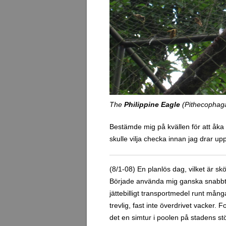
The
Philippine Eagle
(Pithecophaga 
Bestämde mig på kvällen för att åka
skulle vilja checka innan jag drar up
(8/1-08) En planlös dag, vilket är sk
Började använda mig ganska snabbt av
jättebilligt transportmedel runt mång
trevlig, fast inte överdrivet vacker. 
det en simtur i poolen på stadens stö