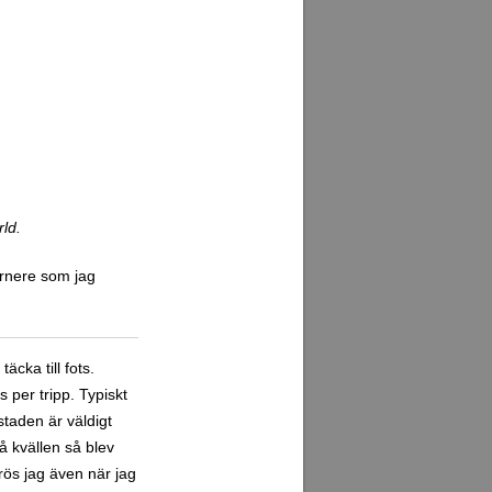
rld.
ärnere som jag
cka till fots.
 per tripp. Typiskt
staden är väldigt
På kvällen så blev
frös jag även när jag