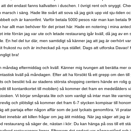
 att det endast fanns kallvatten i duschen. I övrigt rent och snyggt. Che
an marsch i säng. Hade lite svårt att sova så jag gick upp vid sju-tiden oc
dubbelt och är kanonfint. Varför betala 5000 pesos när man kan betala 
har allt man behöver för det priset här. Hade en notering i mina antec
 inte förrän jag var ute och letade restaurang igår kväll, då jag av en s
e. En hel del tur där, men samtidigt så känner jag att jag är oerhört van
 ätit frukost nu och är incheckad på nya stället. Dags att utforska Davao!
ngligt bra!
 om måndag eftermiddag och kväll. Känner mig tvungen att berätta mer o
tastisk kväll på måndagen. Efter att ha försökt få ett grepp om den till
ots och besökt två av stadens största shopping centers hände en rolig g
å kredit till kontantkortet till mobilen) så kommer det fram en medelålders 
lla kiosken. Vi börjar småprata lite och som vanligt så intar man lite varnin
evlig och plötsligt så kommer det fram 6-7 stycken kompisar till honom.
g att partaja efter någon affär som de just lyckats genomföra. Vi prata
ket innebär att killen frågar om jag ätit middag. När jag säger att jag 
od restaurang så säger de, nästan i kör: Du kan hänga på oss till ett st
seafood restauranger ligger. Eftersom det endast var gångavstånd och 