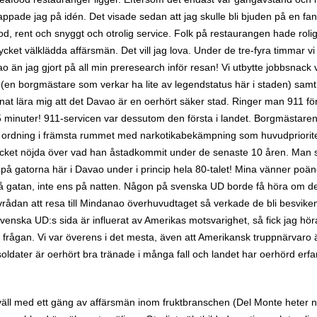
ppade jag på idén. Det visade sedan att jag skulle bli bjuden på en fant
od, rent och snyggt och otrolig service. Folk på restaurangen hade roli
ket välklädda affärsmän. Det vill jag lova. Under de tre-fyra timmar vi 
n jag gjort på all min preresearch inför resan! Vi utbytte jobbsnack
n borgmästare som verkar ha lite av legendstatus här i staden) samt 
nat lära mig att det Davao är en oerhört säker stad. Ringer man 911 för 
 minuter! 911-servicen var dessutom den första i landet. Borgmästare
och ordning i främsta rummet med narkotikabekämpning som huvudpriorit
mycket nöjda över vad han åstadkommit under de senaste 10 åren. Man 
 på gatorna här i Davao under i princip hela 80-talet! Mina vänner poän
på gatan, inte ens på natten. Någon på svenska UD borde få höra om de
ådan att resa till Mindanao överhuvudtaget så verkade de bli besviken
 svenska UD:s sida är influerat av Amerikas motsvarighet, så fick jag hö
i frågan. Vi var överens i det mesta, även att Amerikansk truppnärvaro
ldater är oerhört bra tränade i många fall och landet har oerhörd erfa
 kväll med ett gäng av affärsmän inom fruktbranschen (Del Monte heter no