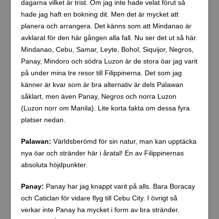
dagarna vilket är trist. Om jag inte hade velat förut så
hade jag haft en bokning dit. Men det är mycket att
planera och arrangera. Det känns som att Mindanao är
avklarat för den här gången alla fall. Nu ser det ut så här.
Mindanao, Cebu, Samar, Leyte, Bohol, Siquijor, Negros,
Panay, Mindoro och södra Luzon är de stora öar jag varit
på under mina tre resor till Filippinerna. Det som jag
känner är kvar som är bra alternativ är dels Palawan
såklart, men även Panay, Negros och norra Luzon
(Luzon norr om Manila). Lite korta fakta om dessa fyra
platser nedan.
Palawan:
Världsberömd för sin natur, man kan upptäcka
nya öar och stränder här i åratal! En av Filippinernas
absoluta höjdpunkter.
Panay:
Panay har jag knappt varit på alls. Bara Boracay
och Caticlan för vidare flyg till Cebu City. I övrigt så
verkar inte Panay ha mycket i form av bra stränder.