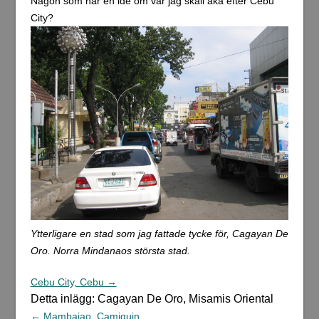
Någon som har en idé om var jag skall åka efter Cebu
City?
Ytterligare en stad som jag fattade tycke för, Cagayan De
Oro. Norra Mindanaos största stad.
Cebu City, Cebu →
Detta inlägg: Cagayan De Oro, Misamis Oriental
← Mambajao, Camiguin