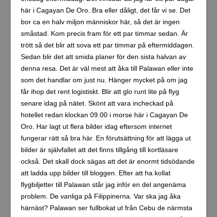
här i Cagayan De Oro. Bra eller dåligt, det får vi se. Det
bor ca en halv miljon människor här, så det är ingen
småstad. Kom precis fram för ett par timmar sedan. Är
trött så det blir att sova ett par timmar på eftermiddagen.
Sedan blir det att smida planer för den sista halvan av
denna resa. Det är väl mest att åka till Palawan eller inte
som det handlar om just nu. Hänger mycket på om jag
får ihop det rent logistiskt. Blir att glo runt lite på flyg
senare idag på nätet. Skönt att vara incheckad på
hotellet redan klockan 09.00 i morse här i Cagayan De
Oro. Har lagt ut flera bilder idag eftersom internet
fungerar rätt så bra här. En förutsättning för att lägga ut
bilder är självfallet att det finns tillgång till kortläsare
också. Det skall dock sägas att det är enormt tidsödande
att ladda upp bilder till bloggen. Efter att ha kollat
flygbiljetter till Palawan står jag inför en del angenäma
problem. De vanliga på Filippinerna. Var ska jag åka
härnäst? Palawan ser fullbokat ut från Cebu de närmsta