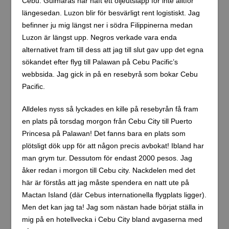
Cebu. Guimaras har haft ett oljeutsläpp för inte alltför
längesedan. Luzon blir för besvärligt rent logistiskt. Jag
befinner ju mig längst ner i södra Filippinerna medan
Luzon är längst upp. Negros verkade vara enda
alternativet fram till dess att jag till slut gav upp det egna
sökandet efter flyg till Palawan på Cebu Pacific’s
webbsida. Jag gick in på en resebyrå som bokar Cebu
Pacific.
Alldeles nyss så lyckades en kille på resebyrån få fram
en plats på torsdag morgon från Cebu City till Puerto
Princesa på Palawan! Det fanns bara en plats som
plötsligt dök upp för att någon precis avbokat! Ibland har
man grym tur. Dessutom för endast 2000 pesos. Jag
åker redan i morgon till Cebu city. Nackdelen med det
här är förstås att jag måste spendera en natt ute på
Mactan Island (där Cebus internationella flygplats ligger).
Men det kan jag ta! Jag som nästan hade börjat ställa in
mig på en hotellvecka i Cebu City bland avgaserna med