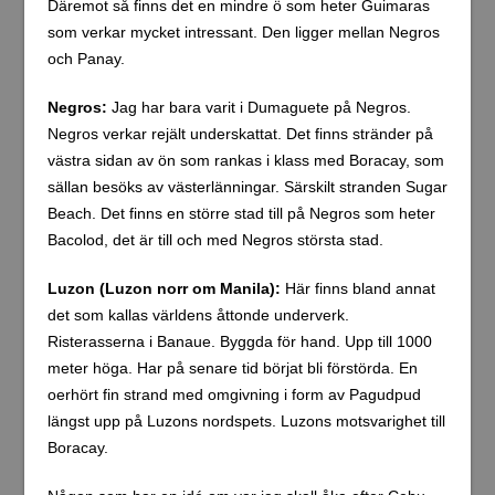
Däremot så finns det en mindre ö som heter Guimaras
som verkar mycket intressant. Den ligger mellan Negros
och Panay.
Negros:
Jag har bara varit i Dumaguete på Negros.
Negros verkar rejält underskattat. Det finns stränder på
västra sidan av ön som rankas i klass med Boracay, som
sällan besöks av västerlänningar. Särskilt stranden Sugar
Beach. Det finns en större stad till på Negros som heter
Bacolod, det är till och med Negros största stad.
Luzon (Luzon norr om Manila):
Här finns bland annat
det som kallas världens åttonde underverk.
Risterasserna i Banaue. Byggda för hand. Upp till 1000
meter höga. Har på senare tid börjat bli förstörda. En
oerhört fin strand med omgivning i form av Pagudpud
längst upp på Luzons nordspets. Luzons motsvarighet till
Boracay.