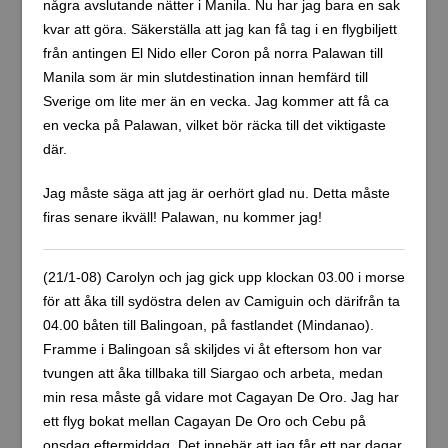
några avslutande nätter i Manila. Nu har jag bara en sak
kvar att göra. Säkerställa att jag kan få tag i en flygbiljett
från antingen El Nido eller Coron på norra Palawan till
Manila som är min slutdestination innan hemfärd till
Sverige om lite mer än en vecka. Jag kommer att få ca
en vecka på Palawan, vilket bör räcka till det viktigaste
där.
Jag måste säga att jag är oerhört glad nu. Detta måste
firas senare ikväll! Palawan, nu kommer jag!
(21/1-08) Carolyn och jag gick upp klockan 03.00 i morse
för att åka till sydöstra delen av Camiguin och därifrån ta
04.00 båten till Balingoan, på fastlandet (Mindanao).
Framme i Balingoan så skiljdes vi åt eftersom hon var
tvungen att åka tillbaka till Siargao och arbeta, medan
min resa måste gå vidare mot Cagayan De Oro. Jag har
ett flyg bokat mellan Cagayan De Oro och Cebu på
onsdag eftermiddag. Det innebär att jag får ett par dagar