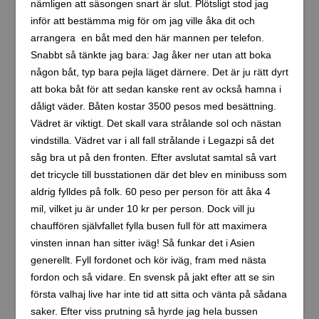
nämligen att säsongen snart är slut. Plötsligt stod jag
inför att bestämma mig för om jag ville åka dit och
arrangera en båt med den här mannen per telefon.
Snabbt så tänkte jag bara: Jag åker ner utan att boka
någon båt, typ bara pejla läget därnere. Det är ju rätt dyrt
att boka båt för att sedan kanske rent av också hamna i
dåligt väder. Båten kostar 3500 pesos med besättning.
Vädret är viktigt. Det skall vara strålande sol och nästan
vindstilla. Vädret var i all fall strålande i Legazpi så det
såg bra ut på den fronten. Efter avslutat samtal så vart
det tricycle till busstationen där det blev en minibuss som
aldrig fylldes på folk. 60 peso per person för att åka 4
mil, vilket ju är under 10 kr per person. Dock vill ju
chauffören självfallet fylla busen full för att maximera
vinsten innan han sitter iväg! Så funkar det i Asien
generellt. Fyll fordonet och kör iväg, fram med nästa
fordon och så vidare. En svensk på jakt efter att se sin
första valhaj live har inte tid att sitta och vänta på sådana
saker. Efter viss prutning så hyrde jag hela bussen