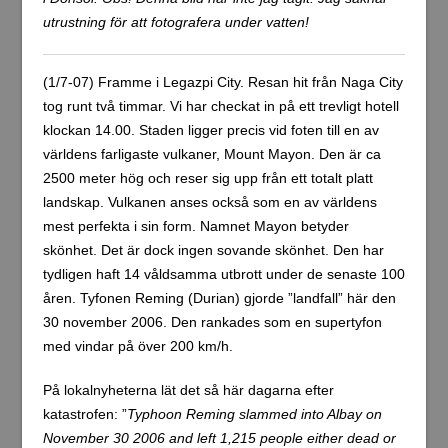
utrustning för att fotografera under vatten!
(1/7-07) Framme i Legazpi City. Resan hit från Naga City
tog runt två timmar. Vi har checkat in på ett trevligt hotell
klockan 14.00. Staden ligger precis vid foten till en av
världens farligaste vulkaner, Mount Mayon. Den är ca
2500 meter hög och reser sig upp från ett totalt platt
landskap. Vulkanen anses också som en av världens
mest perfekta i sin form. Namnet Mayon betyder
skönhet. Det är dock ingen sovande skönhet. Den har
tydligen haft 14 våldsamma utbrott under de senaste 100
åren. Tyfonen Reming (Durian) gjorde ”landfall” här den
30 november 2006. Den rankades som en supertyfon
med vindar på över 200 km/h.
På lokalnyheterna lät det så här dagarna efter
katastrofen: ”
Typhoon Reming slammed into Albay on
November 30 2006 and left 1,215 people either dead or