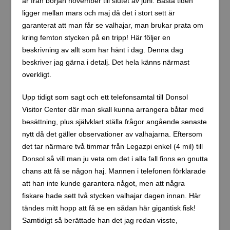
är från början november till slutet av juni. Bästa tiden
ligger mellan mars och maj då det i stort sett är
garanterat att man får se valhajar, man brukar prata om
kring femton stycken på en tripp! Här följer en
beskrivning av allt som har hänt i dag. Denna dag
beskriver jag gärna i detalj. Det hela känns närmast
overkligt.
Upp tidigt som sagt och ett telefonsamtal till Donsol
Visitor Center där man skall kunna arrangera båtar med
besättning, plus självklart ställa frågor angående senaste
nytt då det gäller observationer av valhajarna. Eftersom
det tar närmare två timmar från Legazpi enkel (4 mil) till
Donsol så vill man ju veta om det i alla fall finns en gnutta
chans att få se någon haj. Mannen i telefonen förklarade
att han inte kunde garantera något, men att några
fiskare hade sett två stycken valhajar dagen innan. Här
tändes mitt hopp att få se en sådan här gigantisk fisk!
Samtidigt så berättade han det jag redan visste,