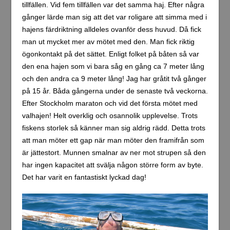
tillfällen. Vid fem tillfällen var det samma haj. Efter några
gånger lärde man sig att det var roligare att simma med i
hajens färdriktning alldeles ovanför dess huvud. Då fick
man ut mycket mer av mötet med den. Man fick riktig
ögonkontakt på det sättet. Enligt folket på båten så var
den ena hajen som vi bara såg en gång ca 7 meter lång
och den andra ca 9 meter lång! Jag har gråtit två gånger
på 15 år. Båda gångerna under de senaste två veckorna.
Efter Stockholm maraton och vid det första mötet med
valhajen! Helt overklig och osannolik upplevelse. Trots
fiskens storlek så känner man sig aldrig rädd. Detta trots
att man möter ett gap när man möter den framifrån som
är jättestort. Munnen smalnar av ner mot strupen så den
har ingen kapacitet att svälja någon större form av byte.
Det har varit en fantastiskt lyckad dag!