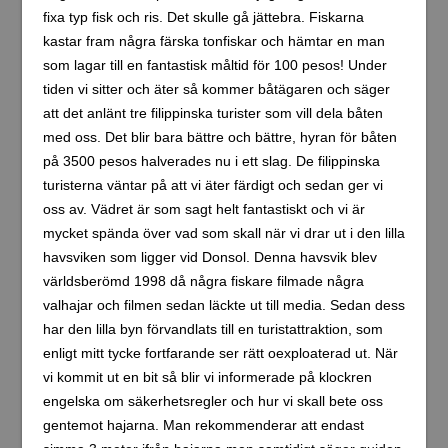
fixa typ fisk och ris. Det skulle gå jättebra. Fiskarna
kastar fram några färska tonfiskar och hämtar en man
som lagar till en fantastisk måltid för 100 pesos! Under
tiden vi sitter och äter så kommer båtägaren och säger
att det anlänt tre filippinska turister som vill dela båten
med oss. Det blir bara bättre och bättre, hyran för båten
på 3500 pesos halverades nu i ett slag. De filippinska
turisterna väntar på att vi äter färdigt och sedan ger vi
oss av. Vädret är som sagt helt fantastiskt och vi är
mycket spända över vad som skall när vi drar ut i den lilla
havsviken som ligger vid Donsol. Denna havsvik blev
världsberömd 1998 då några fiskare filmade några
valhajar och filmen sedan läckte ut till media. Sedan dess
har den lilla byn förvandlats till en turistattraktion, som
enligt mitt tycke fortfarande ser rätt oexploaterad ut. När
vi kommit ut en bit så blir vi informerade på klockren
engelska om säkerhetsregler och hur vi skall bete oss
gentemot hajarna. Man rekommenderar att endast