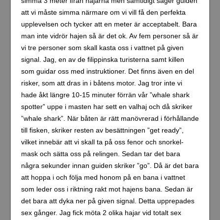
simma 3 meter ifrån hajarna men samtidigt säger guiden
att vi måste simma närmare om vi vill få den perfekta
upplevelsen och tycker att en meter är acceptabelt. Bara
man inte vidrör hajen så är det ok. Av fem personer så är
vi tre personer som skall kasta oss i vattnet på given
signal. Jag, en av de filippinska turisterna samt killen
som guidar oss med instruktioner. Det finns även en del
risker, som att dras in i båtens motor. Jag tror inte vi
hade åkt längre 10-15 minuter förrän vår ”whale shark
spotter” uppe i masten har sett en valhaj och då skriker
”whale shark”. När båten är rätt manövrerad i förhållande
till fisken, skriker resten av besättningen ”get ready”,
vilket innebär att vi skall ta på oss fenor och snorkel-
mask och sätta oss på relingen. Sedan tar det bara
några sekunder innan guiden skriker ”go”. Då är det bara
att hoppa i och följa med honom på en bana i vattnet
som leder oss i riktning rakt mot hajens bana. Sedan är
det bara att dyka ner på given signal. Detta upprepades
sex gånger. Jag fick möta 2 olika hajar vid totalt sex