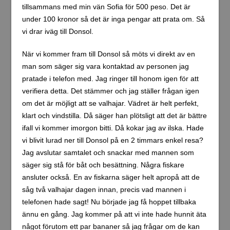
tillsammans med min vän Sofia för 500 peso. Det är
under 100 kronor så det är inga pengar att prata om. Så
vi drar iväg till Donsol.
När vi kommer fram till Donsol så möts vi direkt av en
man som säger sig vara kontaktad av personen jag
pratade i telefon med. Jag ringer till honom igen för att
verifiera detta. Det stämmer och jag ställer frågan igen
om det är möjligt att se valhajar. Vädret är helt perfekt,
klart och vindstilla. Då säger han plötsligt att det är bättre
ifall vi kommer imorgon bitti. Då kokar jag av ilska. Hade
vi blivit lurad ner till Donsol på en 2 timmars enkel resa?
Jag avslutar samtalet och snackar med mannen som
säger sig stå för båt och besättning. Några fiskare
ansluter också. En av fiskarna säger helt apropå att de
såg två valhajar dagen innan, precis vad mannen i
telefonen hade sagt! Nu började jag få hoppet tillbaka
ännu en gång. Jag kommer på att vi inte hade hunnit äta
något förutom ett par bananer så jag frågar om de kan