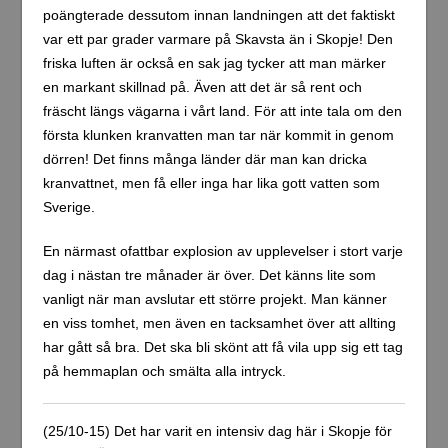
poängterade dessutom innan landningen att det faktiskt
var ett par grader varmare på Skavsta än i Skopje! Den
friska luften är också en sak jag tycker att man märker
en markant skillnad på. Även att det är så rent och
fräscht längs vägarna i vårt land. För att inte tala om den
första klunken kranvatten man tar när kommit in genom
dörren! Det finns många länder där man kan dricka
kranvattnet, men få eller inga har lika gott vatten som
Sverige.
En närmast ofattbar explosion av upplevelser i stort varje
dag i nästan tre månader är över. Det känns lite som
vanligt när man avslutar ett större projekt. Man känner
en viss tomhet, men även en tacksamhet över att allting
har gått så bra. Det ska bli skönt att få vila upp sig ett tag
på hemmaplan och smälta alla intryck.
(25/10-15) Det har varit en intensiv dag här i Skopje för