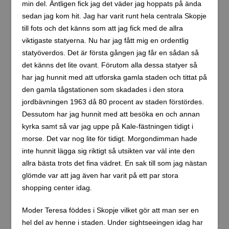
min del. Äntligen fick jag det väder jag hoppats på ända
sedan jag kom hit. Jag har varit runt hela centrala Skopje
till fots och det känns som att jag fick med de allra
viktigaste statyerna. Nu har jag fått mig en ordentlig
statyöverdos. Det är första gången jag får en sådan så
det känns det lite ovant. Förutom alla dessa statyer så
har jag hunnit med att utforska gamla staden och tittat på
den gamla tågstationen som skadades i den stora
jordbävningen 1963 då 80 procent av staden förstördes.
Dessutom har jag hunnit med att besöka en och annan
kyrka samt så var jag uppe på Kale-fästningen tidigt i
morse. Det var nog lite för tidigt. Morgondimman hade
inte hunnit lägga sig riktigt så utsikten var väl inte den
allra bästa trots det fina vädret. En sak till som jag nästan
glömde var att jag även har varit på ett par stora
shopping center idag.
Moder Teresa föddes i Skopje vilket gör att man ser en
hel del av henne i staden. Under sightseeingen idag har