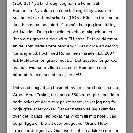
(21/8-15) Nytt land idag! Jag har nu kommit till
Rumänien. Ny valuta och omställning till ny växelkurs.
Valutan här är Rumänska Lei (RON). Efter en tre timmar
lång bussresa med start i Chișinău kom jag fram till Iași
vid 14-tiden. Det gick väldigt enkelt för mig och britten
John över gränsen med våra EU-pass. Det var däremot
en del som hade större problem, vilket gjorde att det tog
lite längre tid. I och med Rumäniens inträde i EU 2007
fick Moldavien en gräns mot EU. Det uppstod långa köer
av moldavier som ville ha visum till Rumänien och
därmed få en chans att ta sig in i EU.
Det visade sig att jag bokat ett av de finare hotellen i Iași,
Grand Hotel Traian, för endast 350 kronor per natt. John
hade bokat ett dormitory på ett hostel, vilket jag nog får
börja göra snart också. Det var nästan så jag skämdes
över det ”palats” jag bokat när vi kom till mitt hotell. Jag
börjar ligga en bra bit över budget nu. Grand Hotel
Traian är designat av Gustave Eiffel, en arkitekt som har