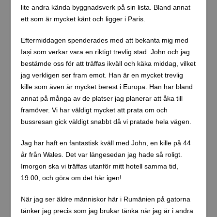
lite andra kända byggnadsverk på sin lista. Bland annat
ett som är mycket känt och ligger i Paris.
Eftermiddagen spenderades med att bekanta mig med
Iași som verkar vara en riktigt trevlig stad. John och jag
bestämde oss för att träffas ikväll och käka middag, vilket
jag verkligen ser fram emot. Han är en mycket trevlig
kille som även är mycket berest i Europa. Han har bland
annat på många av de platser jag planerar att åka till
framöver. Vi har väldigt mycket att prata om och
bussresan gick väldigt snabbt då vi pratade hela vägen.
Jag har haft en fantastisk kväll med John, en kille på 44
år från Wales. Det var längesedan jag hade så roligt.
Imorgon ska vi träffas utanför mitt hotell samma tid,
19.00, och göra om det här igen!
När jag ser äldre människor här i Rumänien på gatorna
tänker jag precis som jag brukar tänka när jag är i andra