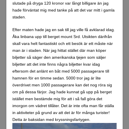
slutade på dryga 120 kronor var långt billigare än jag
hade förväntat mig med tanke på att det var mitt i gamla
staden.
Efter maten hade jag en sak till jag ville få avklarad idag.
Åka linbana upp till berget mount Srd. Utsikten därifrån
skall vara helt fantastiskt och ett besök är ett måste när
man är i staden. När jag hittat stället där man köper
biljetter så säger den amerikanska tjejen som säljer
biljetter att det inte finns några biljetter kvar idag
eftersom det anlänt en båt med 5000 passagerare till
hamnen för en timme sedan. 5000 tror jag är lite
överdrivet men 1000 passagerare kan det nog röra sig
om på dessa färjor. Jag hade kunnat gå upp på berget
istället men bestämde mig för att i så fall göra det
imorgon om vädret tillåter. Det är inte ofta man får ställa
in aktiviteter på grund av att det är för många turister!
Detta är baksidan med kryssningsfartygen.