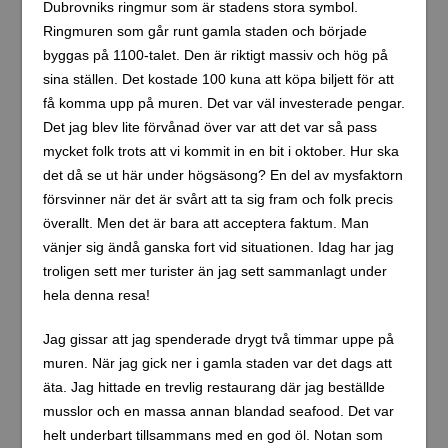
Dubrovniks ringmur som är stadens stora symbol.
Ringmuren som går runt gamla staden och började
byggas på 1100-talet. Den är riktigt massiv och hög på
sina ställen. Det kostade 100 kuna att köpa biljett för att
få komma upp på muren. Det var väl investerade pengar.
Det jag blev lite förvånad över var att det var så pass
mycket folk trots att vi kommit in en bit i oktober. Hur ska
det då se ut här under högsäsong? En del av mysfaktorn
försvinner när det är svårt att ta sig fram och folk precis
överallt. Men det är bara att acceptera faktum. Man
vänjer sig ändå ganska fort vid situationen. Idag har jag
troligen sett mer turister än jag sett sammanlagt under
hela denna resa!
Jag gissar att jag spenderade drygt två timmar uppe på
muren. När jag gick ner i gamla staden var det dags att
äta. Jag hittade en trevlig restaurang där jag beställde
musslor och en massa annan blandad seafood. Det var
helt underbart tillsammans med en god öl. Notan som