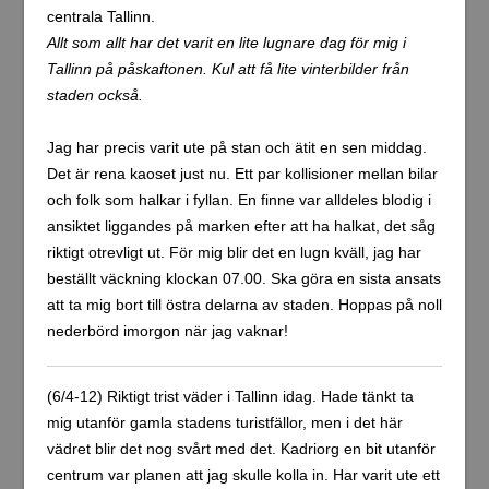
Allt som allt har det varit en lite lugnare dag för mig i
Tallinn på påskaftonen. Kul att få lite vinterbilder från
staden också.
Jag har precis varit ute på stan och ätit en sen middag.
Det är rena kaoset just nu. Ett par kollisioner mellan bilar
och folk som halkar i fyllan. En finne var alldeles blodig i
ansiktet liggandes på marken efter att ha halkat, det såg
riktigt otrevligt ut. För mig blir det en lugn kväll, jag har
beställt väckning klockan 07.00. Ska göra en sista ansats
att ta mig bort till östra delarna av staden. Hoppas på noll
nederbörd imorgon när jag vaknar!
(6/4-12) Riktigt trist väder i Tallinn idag. Hade tänkt ta
mig utanför gamla stadens turistfällor, men i det här
vädret blir det nog svårt med det. Kadriorg en bit utanför
centrum var planen att jag skulle kolla in. Har varit ute ett