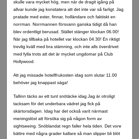
skulle vara mycket hög, men när de dragit igång på
allvar kunde jag konstatera att det inte var så farligt. Jag
pratade med ester, finnar, holländare och faktiskt en
norrman. Norrmannen försvann ganska tidigt då han
blev ordentligt berusad. Stället stänger klockan 06.00!
När jag tillbaka på hotellet var klockan 04.30! En riktigt
trevlig kväll med bra stämning, och inte alls överdrivet
med fylla trots att det är mycket ungdomar på Club
Hollywood.
Att jag missade hotellfrukosten idag som slutar 11.00
behöver jag knappast säga!
Tallinn täcks av ett tunt snötäcke idag.Jag är otroligt
tacksam för det underbara vädret jag fick på
skärtorsdagen. Idag har det också varit närmast
meningslöst att försöka sig på någon form av
sightseeing. Snöblandat regn faller hela tiden. Det vore
bättre med några grader kallare så man slipper bli blöt