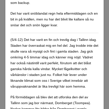
som backup.
Det har varit snöblandat regn hela eftermiddagen och en
bit in på kvällen, men nu har det blivit lite kallare så nu
snöar det och snön ligger kvar.
(5/4-12) Det har varit en fin och trevlig dag i Tallinn idag.
Staden har överraskat mig en hel del. Jag trodde inte det
skulle vara så mysigt och fint i gamla staden. Jag gick
omkring 4-5 timmar idag och känner mig nöjd. Vädret
har också nästintill varit perfekt, förutom att det blåst
ganska hårda kalla vindar. Mycket fågelkvitter och
vårkänslor i staden just nu. Folket här lever under
liknande klimat som oss i Sverige vilket innebär att
våruppvaknandet är lika trevligt här som hemma.
På förmiddagen så blev det att utforska den del av
Tallinn som jag bor närmast, Domberget (Toompea).
Nedan kommer lite bilder från Domberget i gamla