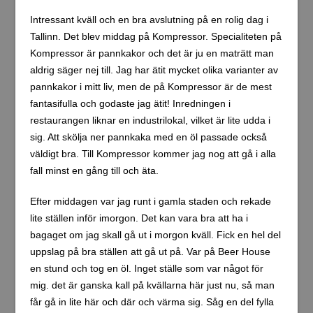
en bit från centrala Tallinn. Kort gångsvstånd från gamla
staden, som inte bör vara mer än tio mintuter bort. Jag
kan direkt säga att rummet är riktigt rent och fräscht och
det verkar vara tyst och lugnt här också. 2200 kr för fyra
nätter, förskottsbetalning via booking.com. Jag ska väl
ännu inte ge något slutgiltigt betyg på hotellet då jag
bara varit här ca 15 minuter än så länge. Wifi funkar bra
också. Estland är väldigt långt framme då det gäller
internetinfrastruktur. 2007 var Estland det första landet i
världen som höll val över internet.
Nu börjar jag bli ganska trött då jag har jobbat full dag
idag. Det är dags att göra upp en liten plan för
morgondagen. Förresten, klimatet är ungefär som
hemma i Nyköping, några grader kallare. Små snöfläckar
syntes på väg in till staden och det är lite isigt längs en
del gator. Enligt prognos ska hela påsken bli kylig så jag
gjorde nog rätt som tog med mig min allra varmaste
vinterjacka!