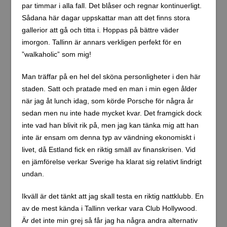
par timmar i alla fall. Det blåser och regnar kontinuerligt.
Sådana här dagar uppskattar man att det finns stora
gallerior att gå och titta i. Hoppas på bättre väder
imorgon. Tallinn är annars verkligen perfekt för en
”walkaholic” som mig!
Man träffar på en hel del sköna personligheter i den här
staden. Satt och pratade med en man i min egen ålder
när jag åt lunch idag, som körde Porsche för några år
sedan men nu inte hade mycket kvar. Det framgick dock
inte vad han blivit rik på, men jag kan tänka mig att han
inte är ensam om denna typ av vändning ekonomiskt i
livet, då Estland fick en riktig smäll av finanskrisen. Vid
en jämförelse verkar Sverige ha klarat sig relativt lindrigt
undan.
Ikväll är det tänkt att jag skall testa en riktig nattklubb. En
av de mest kända i Tallinn verkar vara Club Hollywood.
Är det inte min grej så får jag ha några andra alternativ