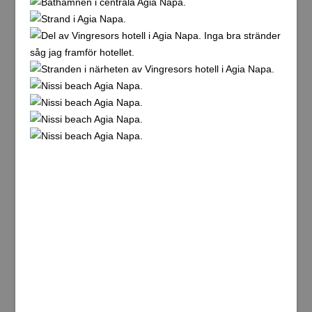
Bilder ovan från den lilla byn Choirokoitia, staden
Larnaka och den kända turistorten Agia napa.
(25/12-13) Igår kväll gick jag ut på stan efter att ha
kommit hem till hotellet för att äta och ta en öl. Hittade en
bra restaurang nära mitt hotell. Efter att jag ätit så tog jag
en promenad ner till hamnen. När jag bara varit där en