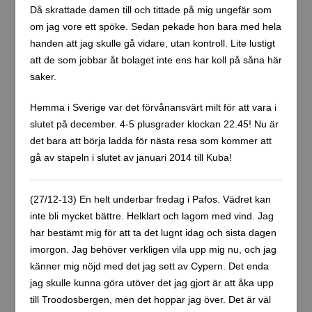
Då skrattade damen till och tittade på mig ungefär som
om jag vore ett spöke. Sedan pekade hon bara med hela
handen att jag skulle gå vidare, utan kontroll. Lite lustigt
att de som jobbar åt bolaget inte ens har koll på såna här
saker.
Hemma i Sverige var det förvånansvärt milt för att vara i
slutet på december. 4-5 plusgrader klockan 22.45! Nu är
det bara att börja ladda för nästa resa som kommer att
gå av stapeln i slutet av januari 2014 till Kuba!
(27/12-13) En helt underbar fredag i Pafos. Vädret kan
inte bli mycket bättre. Helklart och lagom med vind. Jag
har bestämt mig för att ta det lugnt idag och sista dagen
imorgon. Jag behöver verkligen vila upp mig nu, och jag
känner mig nöjd med det jag sett av Cypern. Det enda
jag skulle kunna göra utöver det jag gjort är att åka upp
till Troodosbergen, men det hoppar jag över. Det är väl