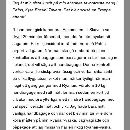
Jag åt min sista lunch på min absoluta favoritrestaurang i
Pafos, Kyra Frosini Tavern. Det blev också en Frappe
efteråt!
Resan hem gick kanonbra. Ankomsten till Skavsta var
drygt 20 minuter försenad, men det är inte mycket att
säga om. En rolig incident inträffade nere på Pafos
airport vid gaten. När man ska gå ombord på planet
kontrolleras allt bagage som passagerarna tar med sig in
i planet, det vill säga allt handbagage. Denna kontroll
verkar vara lite stickprovsmässig och verkar olika strikt
på olika flygplatser, vilket man märker tydligt när man
flugit ett gäng gånger med Ryanair. Förutom 10 kg
handbagage med rätt mått får man sedan en kort tid
tillbaka medföra ytterligare ett mindre handbagage med
väl specificerade mått och vikt. Jag hade bara mitt
vanliga handbagage och när det blev min tur ville dom
kolla måtten på min Ryanair-väska. Jag vägrade och
påpekade att jag minsann har en riktig Ryanair-väska.