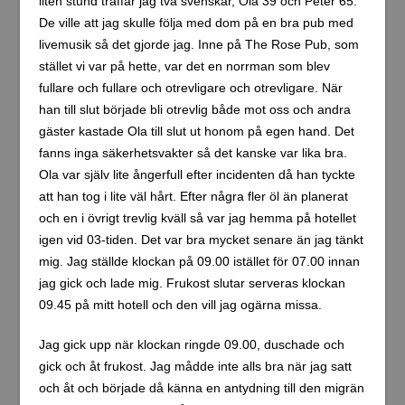
och åt och började då känna en antydning till den migrän
jag hade första kvällen på resan. Det var nära att jag
ställde in dagens biltur, men jag kämpade emot alla
krämpor och satte mig i bilen vid 10.30-tiden. Det är en
sen start om man skall hinna med något innan det blir
mörkt vid 17.30-tiden, så jag hade oddsen emot mig
idag.
Dagen blev mycket bättre än jag kunnat hoppas. Jag
hann med fina små byar uppe i Akamas heights och
dessutom dagens stora höjdpunkt, Aphrodite Trail uppe
på Akamas peninsula. Aphrodite Trail är runt 7-8 km lång
och vandringen tog mig ca tre timmar. Precis när jag gått
hela Aphrodite Trail och kommit tillbaka till parkeringen
vid Aphrodite Baths så stöter jag på Rakesh och Rajni
med dotter! Dom hade precis anlänt. Vi pratade en stund
och sedan gav jag mig iväg hem till Pafos. Jag tror inte
dom hann gå så mycket längs leden innan mörkrets
inbrott. Jag gav dem ett råd angående vilken väg dom