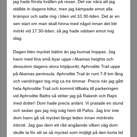
skulle ta för att se så mycket som möjligt på den korta tid
de hade till förfogande. Jag hoppas dom hann se en del
av den fantastiskt vackra naturen! På vägen upp till Polis
körde jag väg E701/E709. På hemvägen tog jag istället
den större väg B7 från Polis tillbaka till Pafos.
Bilder från dagens äventyr nedan.