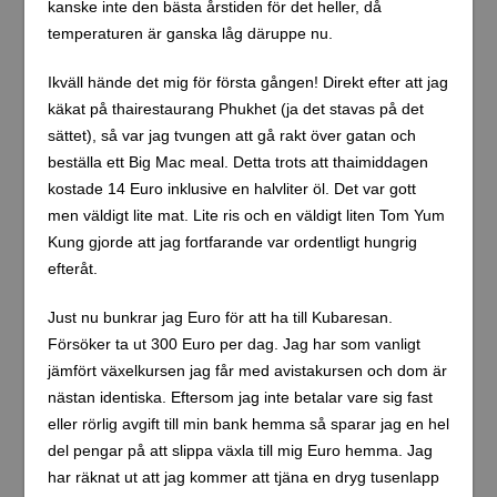
kanske inte den bästa årstiden för det heller, då
temperaturen är ganska låg däruppe nu.
Ikväll hände det mig för första gången! Direkt efter att jag
käkat på thairestaurang Phukhet (ja det stavas på det
sättet), så var jag tvungen att gå rakt över gatan och
beställa ett Big Mac meal. Detta trots att thaimiddagen
kostade 14 Euro inklusive en halvliter öl. Det var gott
men väldigt lite mat. Lite ris och en väldigt liten Tom Yum
Kung gjorde att jag fortfarande var ordentligt hungrig
efteråt.
Just nu bunkrar jag Euro för att ha till Kubaresan.
Försöker ta ut 300 Euro per dag. Jag har som vanligt
jämfört växelkursen jag får med avistakursen och dom är
nästan identiska. Eftersom jag inte betalar vare sig fast
eller rörlig avgift till min bank hemma så sparar jag en hel
del pengar på att slippa växla till mig Euro hemma. Jag
har räknat ut att jag kommer att tjäna en dryg tusenlapp