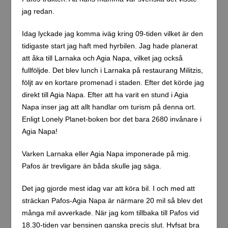
jag redan.
Idag lyckade jag komma iväg kring 09-tiden vilket är den
tidigaste start jag haft med hyrbilen. Jag hade planerat
att åka till Larnaka och Agia Napa, vilket jag också
fullföljde. Det blev lunch i Larnaka på restaurang Militzis,
följt av en kortare promenad i staden. Efter det körde jag
direkt till Agia Napa. Efter att ha varit en stund i Agia
Napa inser jag att allt handlar om turism på denna ort.
Enligt Lonely Planet-boken bor det bara 2680 invånare i
Agia Napa!
Varken Larnaka eller Agia Napa imponerade på mig.
Pafos är trevligare än båda skulle jag säga.
Det jag gjorde mest idag var att köra bil. I och med att
sträckan Pafos-Agia Napa är närmare 20 mil så blev det
många mil avverkade. När jag kom tillbaka till Pafos vid
18.30-tiden var bensinen ganska precis slut. Hyfsat bra