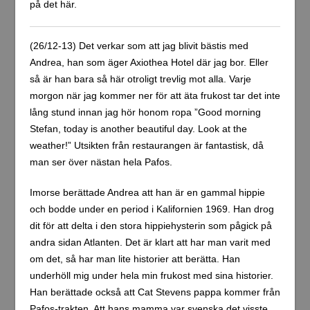
på det här.
(26/12-13) Det verkar som att jag blivit bästis med
Andrea, han som äger Axiothea Hotel där jag bor. Eller
så är han bara så här otroligt trevlig mot alla. Varje
morgon när jag kommer ner för att äta frukost tar det inte
lång stund innan jag hör honom ropa ”Good morning
Stefan, today is another beautiful day. Look at the
weather!” Utsikten från restaurangen är fantastisk, då
man ser över nästan hela Pafos.
Imorse berättade Andrea att han är en gammal hippie
och bodde under en period i Kalifornien 1969. Han drog
dit för att delta i den stora hippiehysterin som pågick på
andra sidan Atlanten. Det är klart att har man varit med
om det, så har man lite historier att berätta. Han
underhöll mig under hela min frukost med sina historier.
Han berättade också att Cat Stevens pappa kommer från
Pafos-trakten. Att hans mamma var svenska det visste