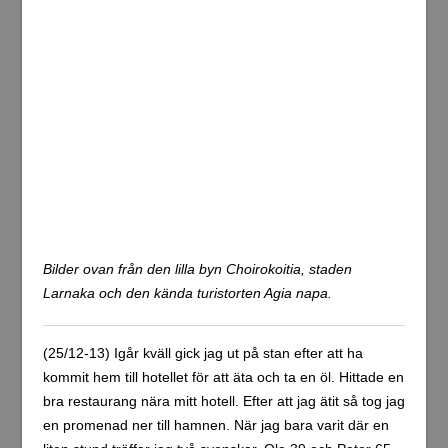
liten stund träffar jag två svenskar, Ola 39 och Peter 65.
De ville att jag skulle följa med dom på en bra pub med
livemusik så det gjorde jag. Inne på The Rose Pub, som
stället vi var på hette, var det en norrman som blev
fullare och fullare och otrevligare och otrevligare. När
han till slut började bli otrevlig både mot oss och andra
gäster kastade Ola till slut ut honom på egen hand. Det
fanns inga säkerhetsvakter så det kanske var lika bra.
Ola var själv lite ångerfull efter incidenten då han tyckte
att han tog i lite väl hårt. Efter några fler öl än planerat
och en i övrigt trevlig kväll så var jag hemma på hotellet
igen vid 03-tiden. Det var bra mycket senare än jag tänkt
mig. Jag ställde klockan på 09.00 istället för 07.00 innan
jag gick och lade mig. Frukost slutar serveras klockan
09.45 på mitt hotell och den vill jag ogärna missa.
Jag gick upp när klockan ringde 09.00, duschade och
gick och åt frukost. Jag mådde inte alls bra när jag satt