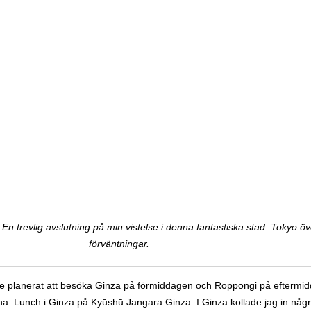
ade planerat att besöka Ginza på förmiddagen och Roppongi på eftermi
a. Lunch i Ginza på Kyūshū Jangara Ginza. I Ginza kollade jag in någr
skilt då galleria Ginza Six som också har en fin takterrass där man får l
n i Uniqlos flaggskeppsbutik som anses vara världens största. Tolv vån
Chuo-dori, för trafik. Det gjorde att det blev trevligt att promenera ru
de vara här en söndag.
ongi Hills och Tokyo Midtown med Midtown Garden där jag hade hoppats
rerad av Eiffel-tornet), men det var andra skyskrapor i vägen så jag tro
mig hemåt mot Asakusa. Tidig hemfärd idag. Det var kul att se dessa sta
 idag som föregående dagar. Shopping är inte min grej, men kul att ha f
et har varit iskalla bitvis hårda vindar idag och helklart. Det var skönt