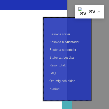
SV
Besökta stater
Besökta huvudstäder
Besökta storstäder
Stater att besöka
Resor totalt
FAQ
Om mig och sidan
Kontakt