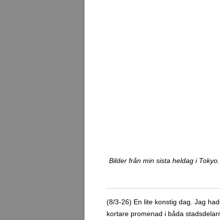
(8/3-26) En lite konstig dag. Jag h
kortare promenad i båda stadsdelarn
bara märkesbutiker av modell lyx, sär
över stadsdelen. Jag kollade också i
söndagar stänger huvudgatan i Ginza, 
glad överraskning för mig som råka
I Roppongi blev det besök till Ropp
foto av Tokyo Tower (den som är inspi
ställe. Vid 16-tiden började jag ta 
tyckte inte det blev en lika bra dag
exklusiva shoppinggata (Chuo-dori). D
en varm dusch.