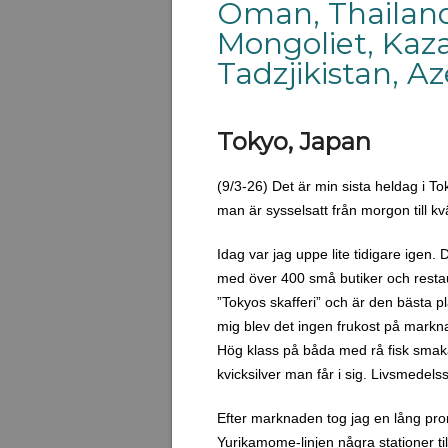
Oman, Thailand,
Mongoliet, Kaza
Tadzjikistan, A
Tokyo, Japan
(9/3-26) Det är min sista heldag i T
man är sysselsatt från morgon till kväl
Idag var jag uppe lite tidigare igen
med över 400 små butiker och restaur
”Tokyos skafferi” och är den bästa p
mig blev det ingen frukost på marknade
Hög klass på båda med rå fisk smakar 
kvicksilver man får i sig. Livsmedelss
Efter marknaden tog jag en lång pr
Yurikamome-linjen några stationer til