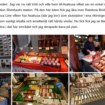
n. Jag var nu rätt trött och ville hem till Asakusa vilket var en enkel 
ation Shimbashi station. På den här biten fick jag åka över Rainbow Bridge
inza Line vilken har Asakusa (där jag bor) som slutstation i ena riktninge
m vanligt iskalla och emellanåt rätt hårda vindar. Nu fick fick jag se li
göra i det här området och jag skrapade bara på ytan.