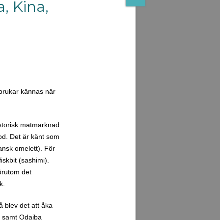
, Kina,
 brukar kännas när
historisk matmarknad
ood. Det är känt som
ansk omelett). För
iskbit (sashimi).
förutom det
k.
 blev det att åka
k) samt Odaiba