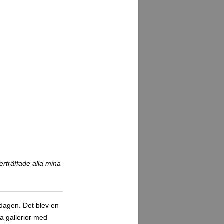
ddagen. Det blev en
a gallerior med
ite bättre överblick
ingar. Klockan 12 på
nt där och blev en
 kunna få ett bra
r jag gick på fel
dsdelar men jag
ått se Tokyos mest
 att komma hem till