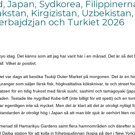
 Japan, Sydkorea, Filippinerna
kstan, Kirgizistan, Uzbekistan,
zerbajdzjan och Turkiet 2026
okyo idag. Det känns som att jag har varit här i en månad. Det är så det
l. Vilket är positivt.
. Det var dags att besöka Tsukiji Outer Market på morgonen. Det är en 
anger som säljer färsk fisk, högkvalitativa köksknivar, te och street f
latsen för en tidig frukost med färsk sushi, sashimi och tamagoyaki (jap
n. Testade lite nygrillad Kobe-biff (inte billigt för ett spett) och en tonf
egentligen inte så mycket. Men det är klart att det är otroligt nyttigt 
tandarden är otroligt hög i Japan så att man blir sjuk är oerhört liten ris
omenad till Hamarikyu Gardens samt flera hamnområden och därefter så
l Daiba station för att kolla in frihetsgudinnan (kopia på den i New Yor