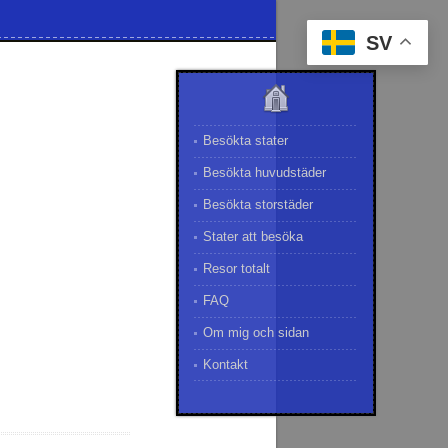
SV
Besökta stater
Besökta huvudstäder
Besökta storstäder
Stater att besöka
Resor totalt
FAQ
Om mig och sidan
Kontakt