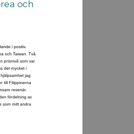
orea och
ande i positiv
rea och Taiwan. Två
n prisnivå som var
ns det mycket i
 hjälpsamhet jag
 till Filippinerna
 ensam resenär.
den fördelning av
te som mitt andra