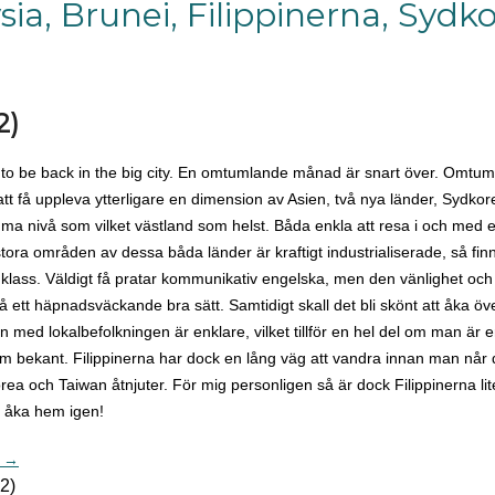
sia, Brunei, Filippinerna, Sydk
2)
od to be back in the big city. En omtumlande månad är snart över. Omtuml
tt få uppleva ytterligare en dimension av Asien, två nya länder, Sydko
a nivå som vilket västland som helst. Båda enkla att resa i och med e
stora områden av dessa båda länder är kraftigt industrialiserade, så fin
 klass. Väldigt få pratar kommunikativ engelska, men den vänlighet och
 ett häpnadsväckande bra sätt. Samtidigt skall det bli skönt att åka över
n med lokalbefolkningen är enklare, vilket tillför en hel del om man är
m bekant. Filippinerna har dock en lång väg att vandra innan man når 
ea och Taiwan åtnjuter. För mig personligen så är dock Filippinerna li
t åka hem igen!
) →
 2)