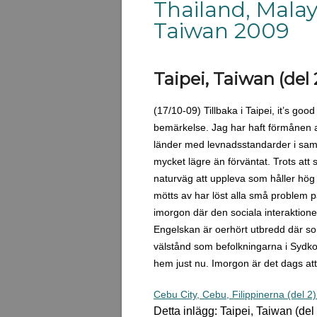
Thailand, Malay
Taiwan 2009
Taipei, Taiwan (del 
(17/10-09) Tillbaka i Taipei, it’s go
bemärkelse. Jag har haft förmånen a
länder med levnadsstandarder i samm
mycket lägre än förväntat. Trots att 
naturväg att uppleva som håller hög
mötts av har löst alla små problem på
imorgon där den sociala interaktione
Engelskan är oerhört utbredd där so
välstånd som befolkningarna i Sydkor
hem just nu. Imorgon är det dags at
Cebu City, Cebu, Filippinerna (del 2
Detta inlägg: Taipei, Taiwan (del