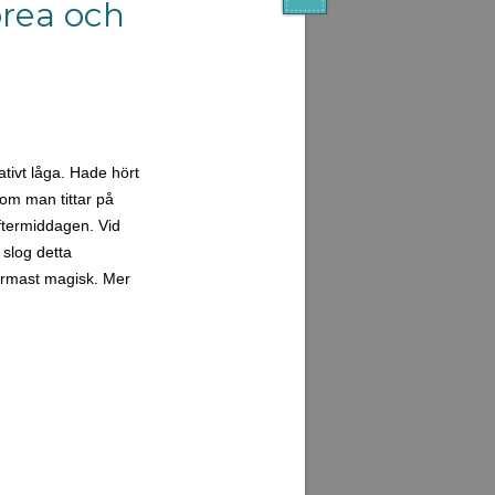
orea och
ativt låga. Hade hört
 om man tittar på
eftermiddagen. Vid
 slog detta
närmast magisk. Mer