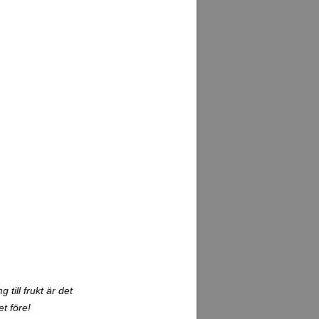
 till frukt är det
t före!