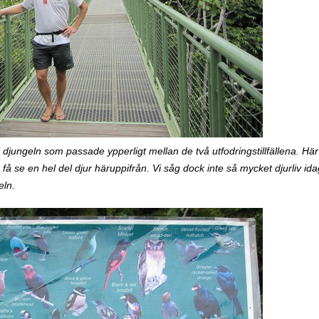
 djungeln som passade ypperligt mellan de två utfodringstillfällena. Här
å se en hel del djur häruppifrån. Vi såg dock inte så mycket djurliv id
eln.