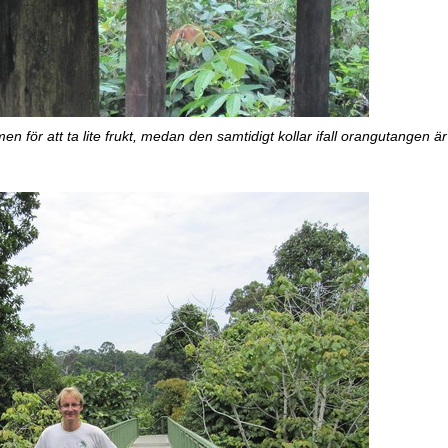
n för att ta lite frukt, medan den samtidigt kollar ifall orangutangen ä