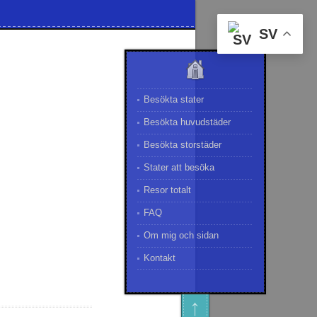
SV
Besökta stater
Besökta huvudstäder
Besökta storstäder
Stater att besöka
Resor totalt
FAQ
Om mig och sidan
Kontakt