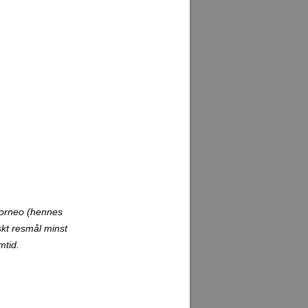
 Borneo (hennes
skt resmål minst
mtid.