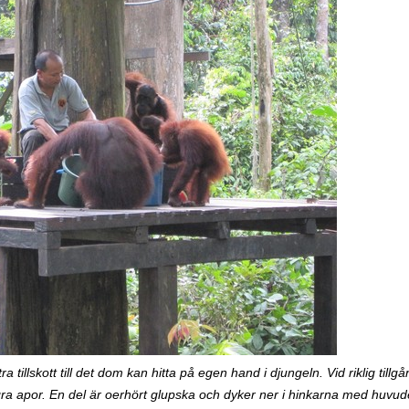
 tillskott till det dom kan hitta på egen hand i djungeln. Vid riklig tillgång
gra apor. En del är oerhört glupska och dyker ner i hinkarna med huvude