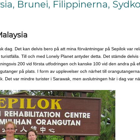
sia, Brunei, Filippinerna, Sydk
alaysia
isk dag. Det kan delvis bero på att mina förväntningar på Sepilok var rel
 turistfälla. Till och med Lonely Planet antyder detta. Det stämde delvis
ttningsvis 200 vid första utfodringen och kanske 100 vid den andra på 
ngutanger på plats. I form av upplevelser och närhet till orangutangerna
. Det var mindre turister i Sarawak, men avslutningen här i dag var 