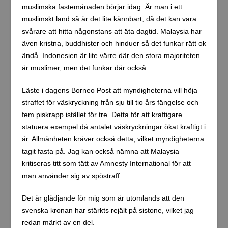
muslimska fastemånaden börjar idag. Är man i ett
muslimskt land så är det lite kännbart, då det kan vara
svårare att hitta någonstans att äta dagtid. Malaysia har
även kristna, buddhister och hinduer så det funkar rätt ok
ändå. Indonesien är lite värre där den stora majoriteten
är muslimer, men det funkar där också.
Läste i dagens Borneo Post att myndigheterna vill höja
straffet för väskryckning från sju till tio års fängelse och
fem piskrapp istället för tre. Detta för att kraftigare
statuera exempel då antalet väskryckningar ökat kraftigt i
år. Allmänheten kräver också detta, vilket myndigheterna
tagit fasta på. Jag kan också nämna att Malaysia
kritiseras titt som tätt av Amnesty International för att
man använder sig av spöstraff.
Det är glädjande för mig som är utomlands att den
svenska kronan har stärkts rejält på sistone, vilket jag
redan märkt av en del.