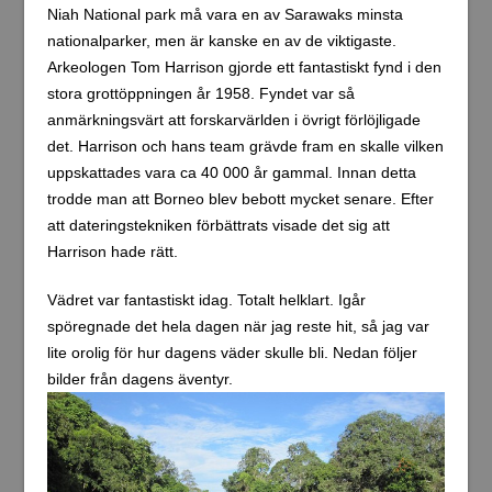
Niah National park må vara en av Sarawaks minsta
nationalparker, men är kanske en av de viktigaste.
Arkeologen Tom Harrison gjorde ett fantastiskt fynd i den
stora grottöppningen år 1958. Fyndet var så
anmärkningsvärt att forskarvärlden i övrigt förlöjligade
det. Harrison och hans team grävde fram en skalle vilken
uppskattades vara ca 40 000 år gammal. Innan detta
trodde man att Borneo blev bebott mycket senare. Efter
att dateringstekniken förbättrats visade det sig att
Harrison hade rätt.
Vädret var fantastiskt idag. Totalt helklart. Igår
spöregnade det hela dagen när jag reste hit, så jag var
lite orolig för hur dagens väder skulle bli. Nedan följer
bilder från dagens äventyr.