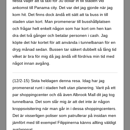
flesta väljer att ta taxi för 30 dollar in till staden vid
ankomst till Panama city. Det var det jag gjorde när jag
kom hit. Det finns dock ändå ett sätt att ta buss in till
staden utan kort. Man promenerar till busshållplatsen
och frågar helt enkelt någon som har kort om hen kan
dra det två gånger och betalar personen i cash. Jag
köpte det här kortet för att använda i tunnelbanan för en
dryg månad sedan. Bussen tar säkert dubbelt så lång tid
vilket är bra för mig då jag ändå vill fördriva min tid med
något innan avgång.
(12/2-15) Sista heldagen denna resa. Idag har jag
promenerat runt i staden helt utan planering. Varit på ett
par shoppingcenter och då även Albrook Mall dit jag tog
tunnelbana. Det som slår mig är att det inte är någon
kroppsvisitering när man går in i dessa shoppingcenters.
Det är visserligen poliser som patrullerar på insidan men
jämfört med till exempel Filippinerna känns allting väldigt
avslappnat.