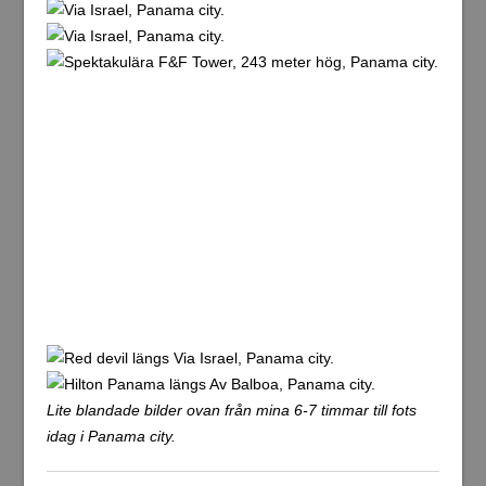
ca 35 mil, vilket inte är mycket att säga om.
Jag tog tunnelbanan från Albrook till station Iglesia del
Carmen som ligger en dryg kilometer från Hotel Tower
House Suites. Det blev lite strul vid incheckningen då jag
hade min bokning på hotellet uppdelad i två bokningar.
Den ena bokningen var för 9-10 februari och den andra
var ändrad från 11-13 februari till 10-13 februari. Den
enda information de hade i receptionen var den ej
ändrade bokningen gällandes 11-13 februari. Efter att ha
förklarat att jag önskade fyra nätter i samma rum så gick
det bra till slut.
Det känns skönt att vara i storstaden igen. Nu gäller det
att utnyttja alla dygnets ljusa timmar då man inte kan gå
omkring så mycket i en sån här stad efter mörkrets
inbrott. Ska dock försöka vara ute lite mer kvällstid än
förra gången jag var här. Det här skall hur som helst bli
spännande. Det blir nog inga problem att fylla dagarna
med sevärdheter jag missade förra gången. Jag siktar
på att fylla ut eventuell överbliven tid med lite poolhäng!