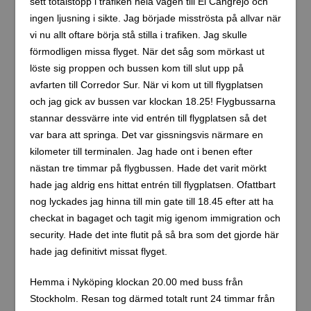
sett totalstopp i trafiken hela vägen till El Cangrejo och
ingen ljusning i sikte. Jag började misströsta på allvar när
vi nu allt oftare börja stå stilla i trafiken. Jag skulle
förmodligen missa flyget. När det såg som mörkast ut
löste sig proppen och bussen kom till slut upp på
avfarten till Corredor Sur. När vi kom ut till flygplatsen
och jag gick av bussen var klockan 18.25! Flygbussarna
stannar dessvärre inte vid entrén till flygplatsen så det
var bara att springa. Det var gissningsvis närmare en
kilometer till terminalen. Jag hade ont i benen efter
nästan tre timmar på flygbussen. Hade det varit mörkt
hade jag aldrig ens hittat entrén till flygplatsen. Ofattbart
nog lyckades jag hinna till min gate till 18.45 efter att ha
checkat in bagaget och tagit mig igenom immigration och
security. Hade det inte flutit på så bra som det gjorde här
hade jag definitivt missat flyget.
Hemma i Nyköping klockan 20.00 med buss från
Stockholm. Resan tog därmed totalt runt 24 timmar från