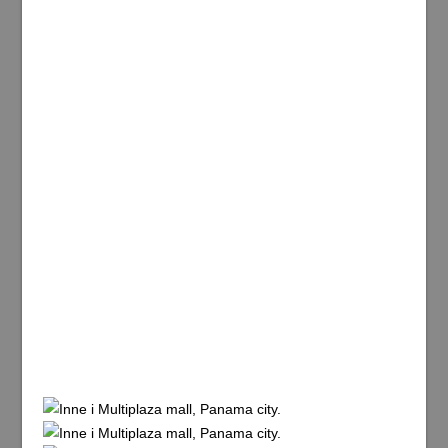
Lite blandade bilder ovan från mina 6-7 timmar till fots
idag i Panama city.
(9/2-15) 05.00 gick jag upp i morse. Bussen från Santa
Catalina skulle gå nästan precis utanför mitt hotell
klockan 06.00. Den gick 06.30. Vid 08-tiden var vi
framme vid den lilla busstationen i Sona. Det visade sig
ganska snart att ryktet jag hört stämde. Nämligen att det
går direktbussar från Sona till Panama city. Nästa buss
gick klockan 09.00 så jag fick en timmes väntetid.
Klockan 13.30 anlände direktbussen från Sona till
Albrook-terminalen i Panama city. 7 timmar tog resan på