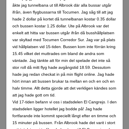
åkte jag tunnelbana ut till Albrook där alla bussar utgår
ifrån, även flygbussarna till Tocumen. Jag såg till att jag
hade 2 dollar på kortet då tunnelbanan kostar 0.35 dollar
och bussen kostar 1.25 dollar. Ute på Albrook var det
enkelt att hitta var bussen utgår ifrån då busshållplatsen
var skyltad med Tocumen Corredor Sur. Jag var på plats
vid hållplatsen vid 15-tiden. Bussen kom inte förrän kring
15.45 vilket det muttrades om bland de andra som
väntade. Jag tänkte att för min del spelade det inte så
stor roll då mitt flyg hade avgångstid 18.59. Dessutom
hade jag redan checkat in på min flight online. Jag hade
hört innan att bussen brukar ta mellan en och en och en
halv timme. Allt detta gjorde att det verkligen kändes som
att jag hade gott om tid.
Vid 17-tiden befann vi oss i stadsdelen El Cangrejo. I den
stadsdelen ligger hotellet jag bodde på! Jag hade
fortfarande inte kommit speciellt långt efter en timme och
15 minuter på bussen. Från Albrook hade det varit i stort