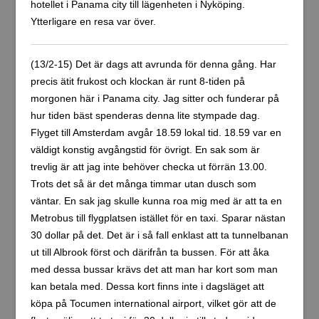
hotellet i Panama city till lägenheten i Nyköping.
Ytterligare en resa var över.
(13/2-15) Det är dags att avrunda för denna gång. Har
precis ätit frukost och klockan är runt 8-tiden på
morgonen här i Panama city. Jag sitter och funderar på
hur tiden bäst spenderas denna lite stympade dag.
Flyget till Amsterdam avgår 18.59 lokal tid. 18.59 var en
väldigt konstig avgångstid för övrigt. En sak som är
trevlig är att jag inte behöver checka ut förrän 13.00.
Trots det så är det många timmar utan dusch som
väntar. En sak jag skulle kunna roa mig med är att ta en
Metrobus till flygplatsen istället för en taxi. Sparar nästan
30 dollar på det. Det är i så fall enklast att ta tunnelbanan
ut till Albrook först och därifrån ta bussen. För att åka
med dessa bussar krävs det att man har kort som man
kan betala med. Dessa kort finns inte i dagsläget att
köpa på Tocumen international airport, vilket gör att de