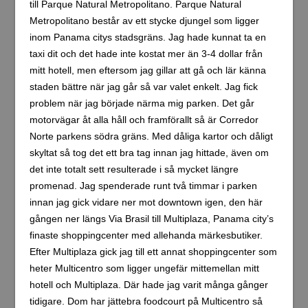
till Parque Natural Metropolitano. Parque Natural
Metropolitano består av ett stycke djungel som ligger
inom Panama citys stadsgräns. Jag hade kunnat ta en
taxi dit och det hade inte kostat mer än 3-4 dollar från
mitt hotell, men eftersom jag gillar att gå och lär känna
staden bättre när jag går så var valet enkelt. Jag fick
problem när jag började närma mig parken. Det går
motorvägar åt alla håll och framförallt så är Corredor
Norte parkens södra gräns. Med dåliga kartor och dåligt
skyltat så tog det ett bra tag innan jag hittade, även om
det inte totalt sett resulterade i så mycket längre
promenad. Jag spenderade runt två timmar i parken
innan jag gick vidare ner mot downtown igen, den här
gången ner längs Via Brasil till Multiplaza, Panama city’s
finaste shoppingcenter med allehanda märkesbutiker.
Efter Multiplaza gick jag till ett annat shoppingcenter som
heter Multicentro som ligger ungefär mittemellan mitt
hotell och Multiplaza. Där hade jag varit många gånger
tidigare. Dom har jättebra foodcourt på Multicentro så