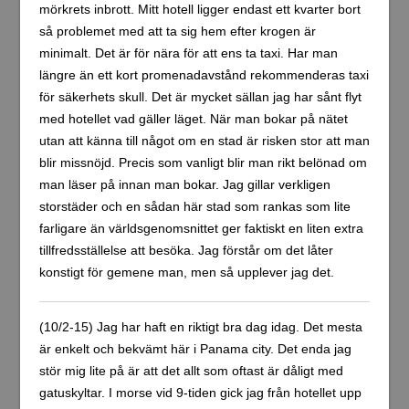
mörkrets inbrott. Mitt hotell ligger endast ett kvarter bort
så problemet med att ta sig hem efter krogen är
minimalt. Det är för nära för att ens ta taxi. Har man
längre än ett kort promenadavstånd rekommenderas taxi
för säkerhets skull. Det är mycket sällan jag har sånt flyt
med hotellet vad gäller läget. När man bokar på nätet
utan att känna till något om en stad är risken stor att man
blir missnöjd. Precis som vanligt blir man rikt belönad om
man läser på innan man bokar. Jag gillar verkligen
storstäder och en sådan här stad som rankas som lite
farligare än världsgenomsnittet ger faktiskt en liten extra
tillfredsställelse att besöka. Jag förstår om det låter
konstigt för gemene man, men så upplever jag det.
(10/2-15) Jag har haft en riktigt bra dag idag. Det mesta
är enkelt och bekvämt här i Panama city. Det enda jag
stör mig lite på är att det allt som oftast är dåligt med
gatuskyltar. I morse vid 9-tiden gick jag från hotellet upp