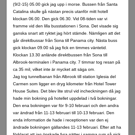
Panama och Costa Rica
2015
Bläddra bland inlägg
1
2
3
…
11
Nästa →