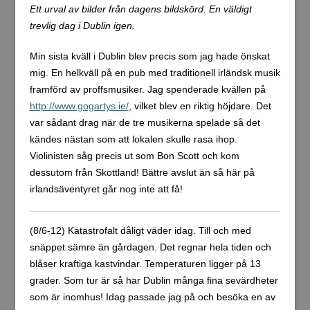
Ett urval av bilder från dagens bildskörd. En väldigt
trevlig dag i Dublin igen.
Min sista kväll i Dublin blev precis som jag hade önskat
mig. En helkväll på en pub med traditionell irländsk musik
framförd av proffsmusiker. Jag spenderade kvällen på
http://www.gogartys.ie/
, vilket blev en riktig höjdare. Det
var sådant drag när de tre musikerna spelade så det
kändes nästan som att lokalen skulle rasa ihop.
Violinisten såg precis ut som Bon Scott och kom
dessutom från Skottland! Bättre avslut än så här på
irlandsäventyret går nog inte att få!
(8/6-12) Katastrofalt dåligt väder idag. Till och med
snäppet sämre än gårdagen. Det regnar hela tiden och
blåser kraftiga kastvindar. Temperaturen ligger på 13
grader. Som tur är så har Dublin många fina sevärdheter
som är inomhus! Idag passade jag på och besöka en av