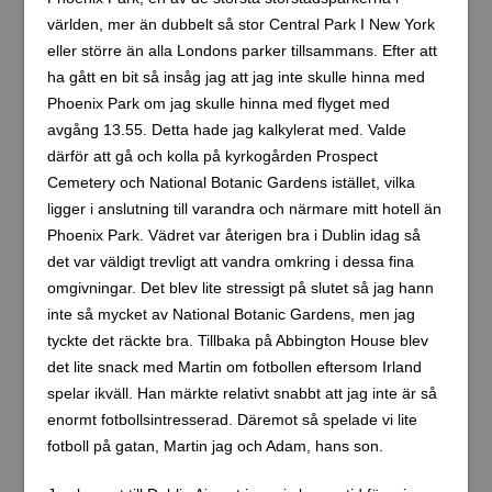
världen, mer än dubbelt så stor Central Park I New York
eller större än alla Londons parker tillsammans. Efter att
ha gått en bit så insåg jag att jag inte skulle hinna med
Phoenix Park om jag skulle hinna med flyget med
avgång 13.55. Detta hade jag kalkylerat med. Valde
därför att gå och kolla på kyrkogården Prospect
Cemetery och National Botanic Gardens istället, vilka
ligger i anslutning till varandra och närmare mitt hotell än
Phoenix Park. Vädret var återigen bra i Dublin idag så
det var väldigt trevligt att vandra omkring i dessa fina
omgivningar. Det blev lite stressigt på slutet så jag hann
inte så mycket av National Botanic Gardens, men jag
tyckte det räckte bra. Tillbaka på Abbington House blev
det lite snack med Martin om fotbollen eftersom Irland
spelar ikväll. Han märkte relativt snabbt att jag inte är så
enormt fotbollsintresserad. Däremot så spelade vi lite
fotboll på gatan, Martin jag och Adam, hans son.