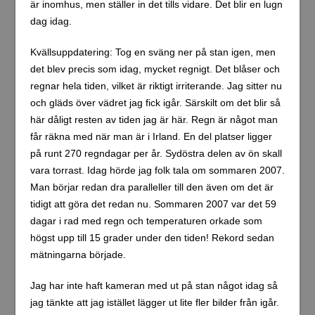
är inomhus, men ställer in det tills vidare. Det blir en lugn
dag idag.
Kvällsuppdatering: Tog en sväng ner på stan igen, men
det blev precis som idag, mycket regnigt. Det blåser och
regnar hela tiden, vilket är riktigt irriterande. Jag sitter nu
och gläds över vädret jag fick igår. Särskilt om det blir så
här dåligt resten av tiden jag är här. Regn är något man
får räkna med när man är i Irland. En del platser ligger
på runt 270 regndagar per år. Sydöstra delen av ön skall
vara torrast. Idag hörde jag folk tala om sommaren 2007.
Man börjar redan dra paralleller till den även om det är
tidigt att göra det redan nu. Sommaren 2007 var det 59
dagar i rad med regn och temperaturen orkade som
högst upp till 15 grader under den tiden! Rekord sedan
mätningarna började.
Jag har inte haft kameran med ut på stan något idag så
jag tänkte att jag istället lägger ut lite fler bilder från igår.