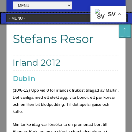
SV
Stefans Resor
Irland 2012
Dublin
(10/6-12) Upp vid 8 för irländsk frukost tillagad av Martin.
Det vanliga med ett stekt ägg, vita bönor, ett par korvar
och en liten bit blodpudding. Till det apelsinjuice och
kaffe.
Min tanke idag var försöka ta en promenad bort till
Phoenix Park, en av de största storstadsparkerna i