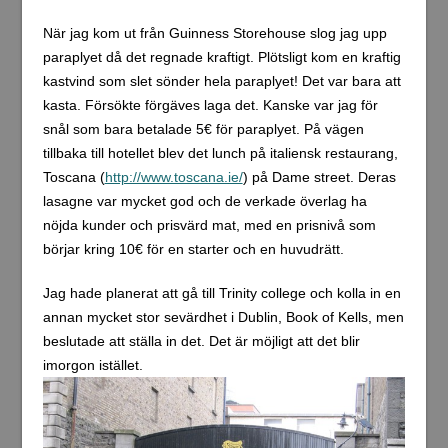
När jag kom ut från Guinness Storehouse slog jag upp
paraplyet då det regnade kraftigt. Plötsligt kom en kraftig
kastvind som slet sönder hela paraplyet! Det var bara att
kasta. Försökte förgäves laga det. Kanske var jag för
snål som bara betalade 5€ för paraplyet. På vägen
tillbaka till hotellet blev det lunch på italiensk restaurang,
Toscana (
http://www.toscana.ie/
) på Dame street. Deras
lasagne var mycket god och de verkade överlag ha
nöjda kunder och prisvärd mat, med en prisnivå som
börjar kring 10€ för en starter och en huvudrätt.
Jag hade planerat att gå till Trinity college och kolla in en
annan mycket stor sevärdhet i Dublin, Book of Kells, men
beslutade att ställa in det. Det är möjligt att det blir
imorgon istället.