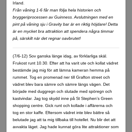
Från våning 1-6 får man följa hela historien och
bryggeriprocessen av Guinness. Avslutningen med en
pint på våning sju i Gravity bar är en riktig höjdare! Detta
är en mycket bra attraktion att spendera några timmar
på, särskilt när det regnar oavbrutet!
(7/6-12) Sov ganska länge idag, av förklarliga skäl.
Frukost runt 10.30. Efter att ha varit ute och kollat vädret
bestämde jag mig för att lämna kameran hemma på
rummet. Tog en promenad ner till Grafton street och
vädret blev bara sämre och sämre längs vägen. Det
började med duggregn och slutade med spöregn och
kastvindar. Jag tog skydd inne på St Stephen’s Green
shopping centre. Gick runt och kollade i affärerna och
tog en stor kaffe. Eftersom vädret inte blev bättre så
belutade jag att ta mig tillbaka till hotellet. Nu blir det att
avvakta läget. Jag hade kunnat göra lite attraktioner som