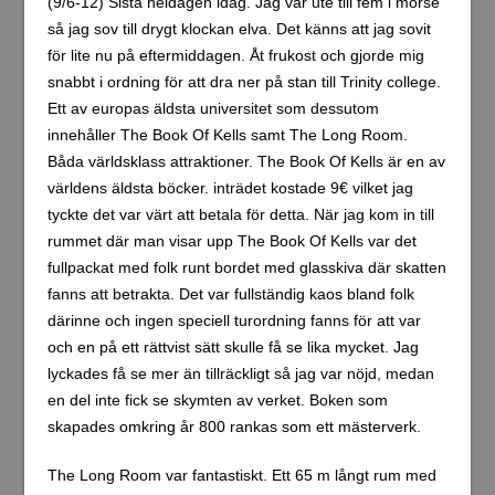
(9/6-12) Sista heldagen idag. Jag var ute till fem i morse
så jag sov till drygt klockan elva. Det känns att jag sovit
för lite nu på eftermiddagen. Åt frukost och gjorde mig
snabbt i ordning för att dra ner på stan till Trinity college.
Ett av europas äldsta universitet som dessutom
innehåller The Book Of Kells samt The Long Room.
Båda världsklass attraktioner. The Book Of Kells är en av
världens äldsta böcker. inträdet kostade 9€ vilket jag
tyckte det var värt att betala för detta. När jag kom in till
rummet där man visar upp The Book Of Kells var det
fullpackat med folk runt bordet med glasskiva där skatten
fanns att betrakta. Det var fullständig kaos bland folk
därinne och ingen speciell turordning fanns för att var
och en på ett rättvist sätt skulle få se lika mycket. Jag
lyckades få se mer än tillräckligt så jag var nöjd, medan
en del inte fick se skymten av verket. Boken som
skapades omkring år 800 rankas som ett mästerverk.
The Long Room var fantastiskt. Ett 65 m långt rum med