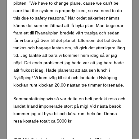
piloten. ”We have to change plane, cause we can’t be
sure that the system is properly fixed, so we need to do
this due to safety reasons.” När ordet säkerhet nämns
känns det som en lättnad att få byta plan! Man bogserar
fram ett till Ryanairplan bredvid vårt trasiga och sedan
får vi bara gå över till det planet. Eftersom det behövde
tankas och bagage lastas om, så gick det ytterligare lång
tid. Jag tänkte att bara vi kommer hem idag så är jag
nöjd. Det enda problemet jag hade var att jag bara hade
ätit frukost idag. Hade planerat att äta sen lunch i
Nyköping! Vi kom iväg till slut och landade i Nyköping
klockan runt klockan 20.00 nästan tre timmar försenade.
Sammanfattningsvis så var detta en helt perfekt resa och
landet Irland imponerade stort på mig! Vid nästa besök
kommer jag att hyra bil och köra runt hela ön. Denna
resa kostade totalt ca 5000 kr.