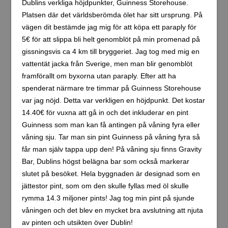
Dublins verkliga höjdpunkter, Guinness Storehouse.
Platsen där det världsberömda ölet har sitt ursprung. På
vägen dit bestämde jag mig för att köpa ett paraply för
5€ för att slippa bli helt genomblöt på min promenad på
gissningsvis ca 4 km till bryggeriet. Jag tog med mig en
vattentät jacka från Sverige, men man blir genomblöt
framförallt om byxorna utan paraply. Efter att ha
spenderat närmare tre timmar på Guinness Storehouse
var jag nöjd. Detta var verkligen en höjdpunkt. Det kostar
14.40€ för vuxna att gå in och det inkluderar en pint
Guinness som man kan få antingen på våning fyra eller
våning sju. Tar man sin pint Guinness på våning fyra så
får man själv tappa upp den! På våning sju finns Gravity
Bar, Dublins högst belägna bar som också markerar
slutet på besöket. Hela byggnaden är designad som en
jättestor pint, som om den skulle fyllas med öl skulle
rymma 14.3 miljoner pints! Jag tog min pint på sjunde
våningen och det blev en mycket bra avslutning att njuta
av pinten och utsikten över Dublin!