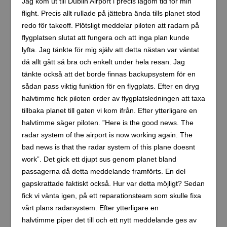
Jag kom ut till Dublin Airport i precis lagom tid för min
flight. Precis allt rullade på jättebra ända tills planet stod
redo för takeoff. Plötsligt meddelar piloten att radarn på
flygplatsen slutat att fungera och att inga plan kunde
lyfta. Jag tänkte för mig själv att detta nästan var väntat
då allt gått så bra och enkelt under hela resan. Jag
tänkte också att det borde finnas backupsystem för en
sådan pass viktig funktion för en flygplats. Efter en dryg
halvtimme fick piloten order av flygplatsledningen att taxa
tillbaka planet till gaten vi kom ifrån. Efter ytterligare en
halvtimme säger piloten. ”Here is the good news. The
radar system of the airport is now working again. The
bad news is that the radar system of this plane doesnt
work”. Det gick ett djupt sus genom planet bland
passagerna då detta meddelande framförts. En del
gapskrattade faktiskt också. Hur var detta möjligt? Sedan
fick vi vänta igen, på ett reparationsteam som skulle fixa
vårt plans radarsystem. Efter ytterligare en
halvtimme piper det till och ett nytt meddelande ges av