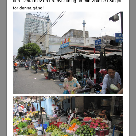
fina. Detta blev en bra avslutning på min vistelse i Saigon
för denna gång!