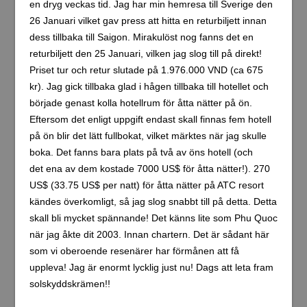
en dryg veckas tid. Jag har min hemresa till Sverige den
26 Januari vilket gav press att hitta en returbiljett innan
dess tillbaka till Saigon. Mirakulöst nog fanns det en
returbiljett den 25 Januari, vilken jag slog till på direkt!
Priset tur och retur slutade på 1.976.000 VND (ca 675
kr). Jag gick tillbaka glad i hågen tillbaka till hotellet och
började genast kolla hotellrum för åtta nätter på ön.
Eftersom det enligt uppgift endast skall finnas fem hotell
på ön blir det lätt fullbokat, vilket märktes när jag skulle
boka. Det fanns bara plats på två av öns hotell (och
det ena av dem kostade 7000 US$ för åtta nätter!). 270
US$ (33.75 US$ per natt) för åtta nätter på ATC resort
kändes överkomligt, så jag slog snabbt till på detta. Detta
skall bli mycket spännande! Det känns lite som Phu Quoc
när jag åkte dit 2003. Innan chartern. Det är sådant här
som vi oberoende resenärer har förmånen att få
uppleva! Jag är enormt lycklig just nu! Dags att leta fram
solskyddskrämen!!