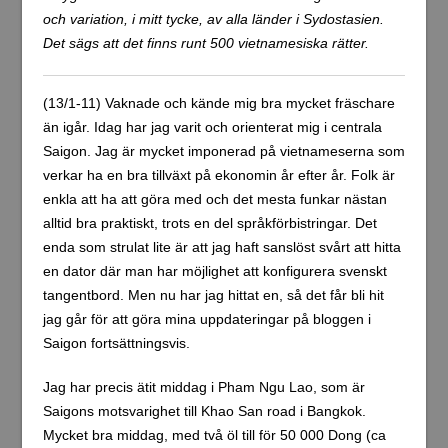
en ganska jobbig dag med kraftig huvudvärk. Det blir nog
bättre imorgon.
(11/1-11) Så var det dags för ny resa igen! Denna gång
kom det mycket överraskande då jag kom över en
mycket billig tvåveckorsbiljett tur och retur till Ho Cho
Minh City. Avfärd 15.30 från Arlanda och jag befarar att
det kommer att bli en mycket lång direktflygning till Ho
Chi Minh City.
Vietnam 2011
Bläddra bland inlägg
← Föregående
1
2
3