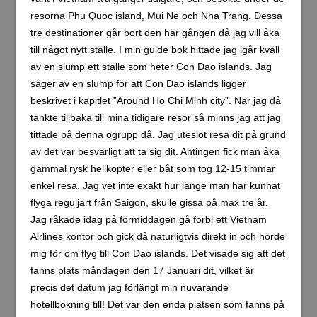
resorna Phu Quoc island, Mui Ne och Nha Trang. Dessa
tre destinationer går bort den här gången då jag vill åka
till något nytt ställe. I min guide bok hittade jag igår kväll
av en slump ett ställe som heter Con Dao islands. Jag
säger av en slump för att Con Dao islands ligger
beskrivet i kapitlet ”Around Ho Chi Minh city”. När jag då
tänkte tillbaka till mina tidigare resor så minns jag att jag
tittade på denna ögrupp då. Jag uteslöt resa dit på grund
av det var besvärligt att ta sig dit. Antingen fick man åka
gammal rysk helikopter eller båt som tog 12-15 timmar
enkel resa. Jag vet inte exakt hur länge man har kunnat
flyga reguljärt från Saigon, skulle gissa på max tre år.
Jag råkade idag på förmiddagen gå förbi ett Vietnam
Airlines kontor och gick då naturligtvis direkt in och hörde
mig för om flyg till Con Dao islands. Det visade sig att det
fanns plats måndagen den 17 Januari dit, vilket är
precis det datum jag förlängt min nuvarande
hotellbokning till! Det var den enda platsen som fanns på