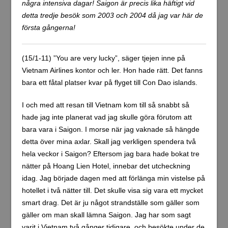
några intensiva dagar! Saigon är precis lika häftigt vid
detta tredje besök som 2003 och 2004 då jag var här de
första gångerna!
(15/1-11) ”You are very lucky”, säger tjejen inne på
Vietnam Airlines kontor och ler. Hon hade rätt. Det fanns
bara ett fåtal platser kvar på flyget till Con Dao islands.
I och med att resan till Vietnam kom till så snabbt så
hade jag inte planerat vad jag skulle göra förutom att
bara vara i Saigon. I morse när jag vaknade så hängde
detta över mina axlar. Skall jag verkligen spendera två
hela veckor i Saigon? Eftersom jag bara hade bokat tre
nätter på Hoang Lien Hotel, innebar det utcheckning
idag. Jag började dagen med att förlänga min vistelse på
hotellet i två nätter till. Det skulle visa sig vara ett mycket
smart drag. Det är ju något strandställe som gäller som
gäller om man skall lämna Saigon. Jag har som sagt
varit i Vietnam två gånger tidigare, och besökte under de