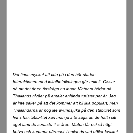
Jag hade tur med min bokning på booking.com, då jag
fick tag i ett riktigt bra hotellrum. Hotellet heter Hoang
Lien Hotel och ligger i närheten av backpacker området
Pham Ngu Lao. 20 US$ per natt är ett grymt bra pris.
Nyrenoverat rum med air condition, jättebra frukost,
gratis internet och platt-tv (som jag i och för sig inte lär
använda så mycket). Rummet är superrent och städas
varje dag. Dessutom grymt bra läge i centrala Saigon
med nära till allt.
Vädret är mycket svalare än de två tidigare gångerna jag
besökt Saigon. Idag var det 28-29 grader i skuggan mitt
på dagen. Kvällstid verkar det kunna krypa ner mot 20
grader! Detta är precis som i Thailand och stora delar av
Sydostasien en av de allra bästa månaderna
vädermässigt.
Det känns kul att vara tillbaka i Asien. Det tar bara några
timmar så känner man sig som hemma. Jag hade dock