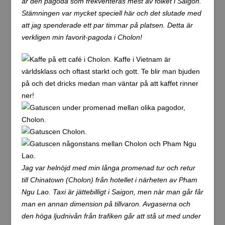
är den pagoda som frekventeras mest av folket i Saigon.
Stämningen var mycket speciell här och det slutade med
att jag spenderade ett par timmar på platsen. Detta är
verkligen min favorit-pagoda i Cholon!
Jag var helnöjd med min långa promenad tur och retur
till Chinatown (Cholon) från hotellet i närheten av Pham
Ngu Lao. Taxi är jättebilligt i Saigon, men när man går får
man en annan dimension på tillvaron. Avgaserna och
den höga ljudnivån från trafiken går att stå ut med under