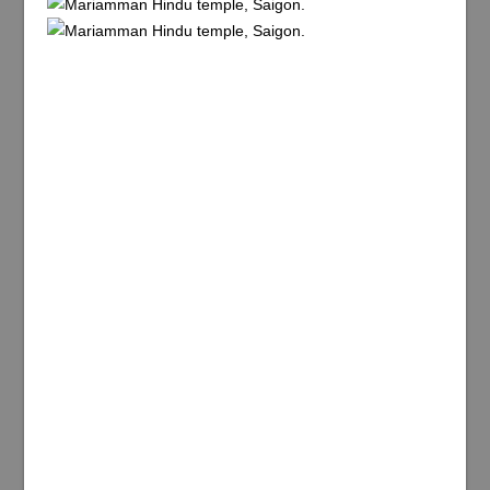
Det finns mycket att titta på i den här staden.
Interaktionen med lokalbefolkningen går enkelt. Gissar
på att det är en tidsfråga nu innan Vietnam börjar nå
Thailands nivåer på antalet anlända turister per år. Jag
är inte säker på att det kommer att bli lika populärt, men
Thailändarna är nog lite avundsjuka på den stabilitet som
finns här. Stabilitet kan man ju inte säga att de haft i sitt
eget land de senaste 4-5 åren. Maten får också högt
betyg och kommer närmast Thailands vad gäller kvalitet
och variation, i mitt tycke, av alla länder i Sydostasien.