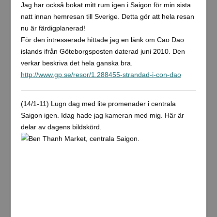
Jag har också bokat mitt rum igen i Saigon för min sista
natt innan hemresan till Sverige. Detta gör att hela resan
nu är färdigplanerad!
För den intresserade hittade jag en länk om Cao Dao
islands ifrån Göteborgsposten daterad juni 2010. Den
verkar beskriva det hela ganska bra.
http://www.gp.se/resor/1.288455-strandad-i-con-dao
(14/1-11) Lugn dag med lite promenader i centrala
Saigon igen. Idag hade jag kameran med mig. Här är
delar av dagens bildskörd.